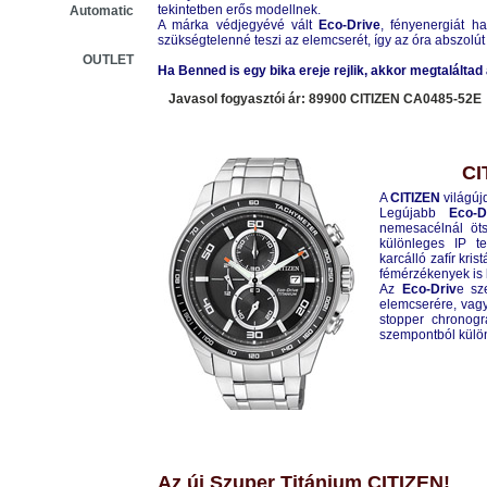
tekintetben erős modellnek.
Automatic
A márka védjegyévé vált
Eco-Drive
, fényenergiát ha
szükségtelenné teszi az elemcserét, így az óra abszolút
OUTLET
Ha Benned is egy bika ereje rejlik, akkor megtaláltad 
Javasol fogyasztói ár: 89900 CITIZEN
CA0485-52E
CI
A
CITIZEN
világúj
Legújabb
Eco-D
nemesacélnál öt
különleges IP te
karcálló zafír kri
fémérzékenyek is b
Az
Eco-Driv
e sz
elemcserére, vagy
stopper chronogr
szempontból külön
CITIZEN
CA0340-55E
Az új Szuper Titánium CITIZEN!