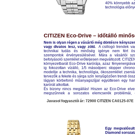
40% könnyebb az a
technológia előny
CITIZEN
BY0050-58L
CITIZEN Eco-Drive – időtálló minős
Nem is olyan régen a vásárló még döntésre kényszer
vagy divatos lesz, vagy zöld.
A csillogó trendek va
technikai tudás és minőség igénye nem fért ös
szempontok érvényesülésével. Mára a vásárlói sz
befolyásoló szemlélet erőteljesen megváltozott. CITIZE
környezetbarát Eco-Drive karórája, azaz fényenergiá
ig fokozottan vízálló, 1/5 másodperc stopper chron
modellje a technika, technológia, ökoszemlélet zseniá
tervezők a fekete és sárga szín lenyűgözően trendi össz
lágyan körbefonó műanyagszíjjal együttesen egy hami
karórát alkottak.
És bizony nincs megállás! Hiszen az Eco-Drive elv
megszűnnek a sorozatos elemcserék problémái, 
helyezni.
további részletek itt...
Javasol fogyasztói ár: 72900 CITIZEN
CA0125-07E
Egy megvalósul
Diamond sorozatá