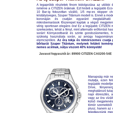
A legapróbb részletek finom kidolgozása az utóbbi 
ismérve a CITIZEN óráknak. Ezt hirdeti a legújabb Eco
10 Bar-ig fokozottan vízálló, 1/5 mp-es stopper ch
kristályüveges, Szuper Titánium modell is. Ennél a mode
koronáján és csatján egyaránt megtalálható 
mikrobemarások főszerepet kaptak a végső megjelené
vérig sportosan elegáns óra! Ez a legújabb CITIZEN m
szerkezetes, tehát a fényt, mint alternatív erőforrást 
során! Környezetbarát és szinte gondozásmentes, h
szükség használata során, az amúgy hagyományos
elemcserékre.
Az óra tokja és tömörszemes csatja pe
bőrbarát Szuper Titánium, melynek felületi kemén
nemes acélnak, súlya viszont 40% könnyebb!
Javasol fogyasztói ár: 89900 CITIZEN
CA0200-54E
Manapság már nem
mutatja, ezen fe
legújabb modellje
Drive, fényener
meghatározó tulajd
napi ébresztés, a
vagy az óra vízál
külső megjelenés
tömör szemekből á
plusz, hanem az ó
feledkezzünk meg 