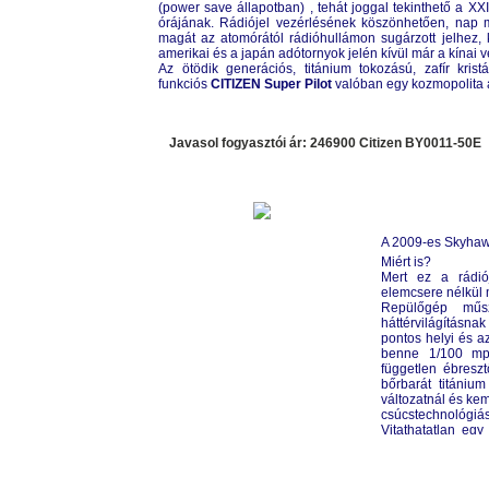
(power save állapotban) , tehát joggal tekinthető a XXI
órájának. Rádiójel vezérlésének köszönhetően, nap m
magát az atomórától rádióhullámon sugárzott jelhez,
amerikai és a japán adótornyok jelén kívül már a kínai vé
Az ötödik generációs, titánium tokozású, zafír krist
funkciós
CITIZEN Super Pilot
valóban egy kozmopolita a
Javasol fogyasztói ár: 246900 Citizen
BY0011-50E
A 2009-es Skyhawk 
Miért is?
Mert ez a rádiój
elemcsere nélkül 
Repülőgép műsz
háttérvilágításna
pontos helyi és az
benne 1/100 mp.-
független ébreszt
bőrbarát titáni
változatnál és kem
csúcstechnológiá
Vitathatatlan egy
beszél!
CITIZEN
JY0080-62E