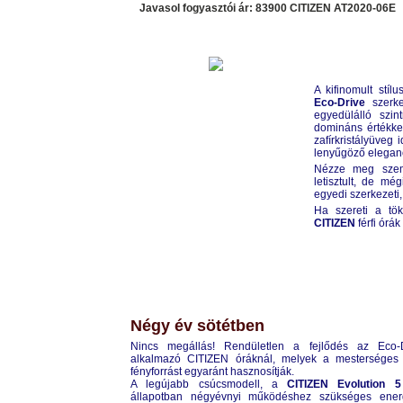
Javasol fogyasztói ár: 83900 CITIZEN
AT2020-06E
A kifinomult stí
Eco-Drive
szerke
egyedülálló szi
domináns értékkel
zafírkristályüveg 
lenyűgöző eleganc
Nézze meg szemé
letisztult, de m
egyedi szerkezeti,
Ha szereti a tök
CITIZEN
férfi órák
CITIZEN
AR1110-02A
Négy év sötétben
Nincs megállás! Rendületlen a fejlődés az Eco-D
alkalmazó CITIZEN óráknál, melyek a mesterséges
fényforrást egyaránt hasznosítják.
A legújabb csúcsmodell, a
CITIZEN Evolution 5
állapotban négyévnyi működéshez szükséges energ