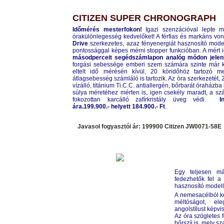
CITIZEN SUPER CHRONOGRAPH
Időmérés mesterfokon!
Igazi szenzációval lepte
órakülönlegesség kedvelőket! A férfias és markáns vo
Drive
szerkezetes, azaz fényenergiát hasznosító mode
pontossággal képes mérni stopper funkcióban. A mért 
másodperceit segédszámlapon analóg módon jelení
forgási sebessége emberi szem számára szinte már k
eltelt idő mérésén kívül, 20 köridőhöz tartozó m
átlagsebesség számláló is tartozik. Az óra szerkezetét, 
vízálló, titánium Ti.C.C. antiallergén, bőrbarát óraházb
súlya méretéhez mérten is, igen csekély maradt, a sz
fokozottan karcálló zafírkristály üveg védi.
I
ára.199.900.- helyett 184.900.- Ft
.
Javasol fogyasztói ár: 199900 Citizen
JW0071-58E
Egy teljesen más
fedezhetők fel 
hasznosító modell
A nemesacélból ké
méltóságot, ele
angolstílust képvis
Az óra szögletes 
bőrszíj is, mely s