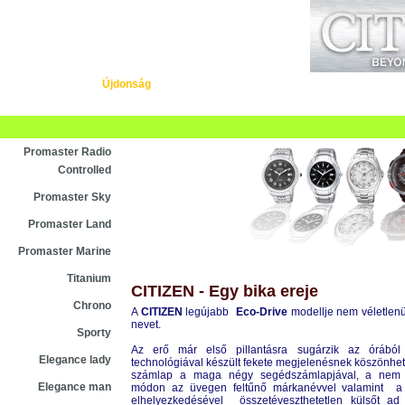
Újdonság
Vásárlás
Szaküzletek
Szer
Asztali ébresztőóra
Karóra
Falióra
Óraszíjak
Promaster Radio
Controlled
Promaster Sky
Promaster Land
Promaster Marine
Titanium
CITIZEN - Egy bika ereje
Chrono
A
CITIZEN
legújabb
Eco-Drive
modellje nem véletlenü
nevet.
Sporty
Az erő már első pillantásra sugárzik az órából
Elegance lady
technológiával készült fekete megjelenésnek köszönhe
számlap a maga négy segédszámlapjával, a nem
Elegance man
módon az üvegen feltűnő márkanévvel valamint a 
elhelyezkedésével összetéveszthetetlen külsőt a