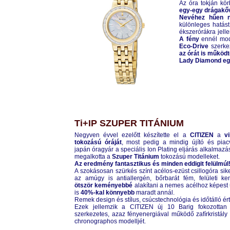
Az óra tokján kö
egy-egy drágakőv
Nevéhez hűen n
különleges hatás
ékszerórákra jell
A fény
ennél mode
Eco-Drive
szerke
az órát is működt
Lady Diamond egy
CITIZEN
EW9572-62D
Ti+IP SZUPER TITÁNIUM
Negyven évvel ezelőtt készítette el a
CITIZEN
a
v
tokozású óráját
, most pedig a mindig újító és pia
japán óragyár a speciális Ion Plating eljárás alkalma
megalkotta a
Szuper Titánium
tokozású modelleket.
Az eredmény fantasztikus és minden eddigit felülmúl
A szokásosan szürkés színt acélos-ezüst csillogóra sike
az amúgy is antiallergén, bőrbarát fém, felületi k
ötször keményebbé
alakítani a nemes acélhoz képest 
is
40%-kal könnyebb
maradt annál.
Remek design és stílus, csúcstechnológia és időtálló ért
Ezek jellemzik a CITIZEN új 10 Barig fokozottan v
szerkezetes, azaz fényenergiával működő zafírkristál
chronographos modelljét.