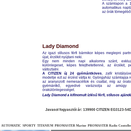
A számlapon a 1
automatikus naptá
az órák tömegéből
CITIZEN
BT0078-00E
Lady Diamond
Az igazi stílusos férfi bármikor képes meglepni partn
újat, érzékit nyújtani neki.
Egy nem minden napi alkalomra szánt, exkluz
különlegeset, képes felejthetetlenné, az érzékit, 
változtatni.
A CITIZEN új 24 gyémántköves
, zafír kristályü
modellje ezt az érzést váltja ki. Gyöngyház számlapja
az aranyozott nemesacéltok és csattal, míg az órat
gyémántkő, egyedivé varázsolja az amúgy 
órakülönlegességet.
Lady Diamond a kifinomult ízlésű férfi, stílusos ajánd
Javasol fogyasztói ár: 139900 CITIZEN
EG3123-54
AUTOMATIC
SPORTY
TITANIUM
PROMASTER Marine
PROMASTER Radio Contolle