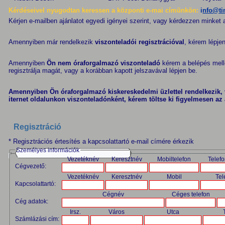
Kérdéseivel nyugodtan keressen a központi e-mai címünkön:
i
nfo@ti
Kérjen e-mailben ajánlatot egyedi igényei szerint, vagy kérdezzen minket
Amennyiben már rendelkezik
viszonteladói regisztrációval
, kérem lépje
Amennyiben
Ön nem óraforgalmazó viszonteladó
kérem a
belépés
mell
regisztrálja magát, vagy a korábban kapott jelszavával lépjen be.
Amennyiben Ön óraforgalmazó kiskereskedelmi üzlettel rendelkezik, 
iternet oldalunkon viszonteladónként, kérem töltse ki figyelmesen az 
Regisztráció
* Regisztrációs értesítés a kapcsolattartó e-mail címére érkezik
Személyes információk
Vezetéknév
Keresztnév
Mobiltelefon
Telef
Cégvezető:
Vezetéknév
Keresztnév
Mobil
Tel
Kapcsolattartó:
Cégnév
Céges telefon
Cég adatok:
Irsz.
Város
Utca
Számlázási cím: