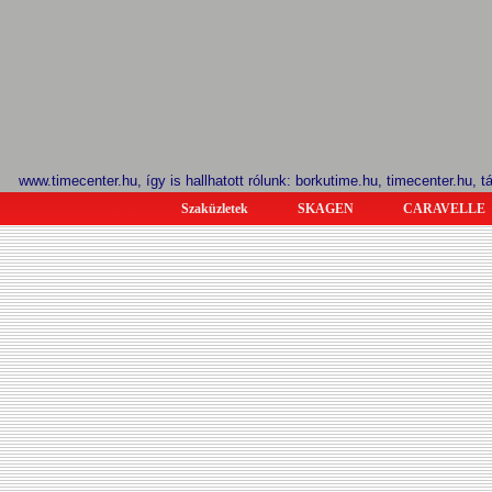
www.timecenter.hu, így is hallhatott rólunk: borkutime.hu, timecenter.hu, 
Szaküzletek
SKAGEN
CARAVELLE