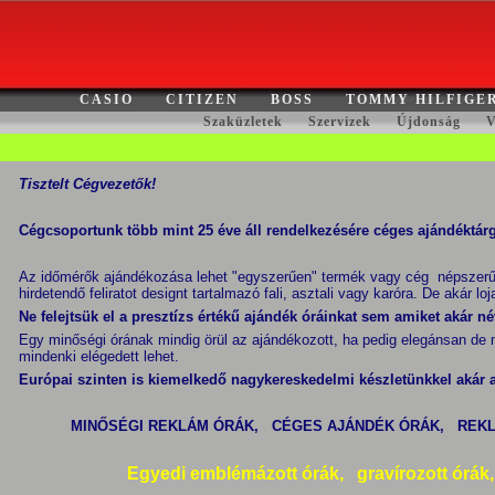
CASIO
CITIZEN
BOSS
TOMMY HILFIGE
Szaküzletek
Szervizek
Újdonság
V
Tisztelt Cégvezetők!
Cégcsoportunk több mint 25 éve áll rendelkezésére céges ajándéktá
Az időmérők ajándékozása lehet "egyszerűen" termék vagy cég népszerűs
hirdetendő feliratot designt tartalmazó fali, asztali vagy karóra.
De akár loj
Ne felejtsük el a presztízs értékű ajándék óráinkat sem amiket akár né
Egy minőségi órának mindig örül az ajándékozott, ha pedig elegánsan de 
mindenki elégedett lehet.
Európai szinten is kiemelkedő nagykereskedelmi készletünkkel akár az
MINŐSÉGI REKLÁM ÓRÁK, CÉGES AJÁNDÉK ÓRÁK, REKLÁ
Egyedi emblémázott órák, gravírozott órák,