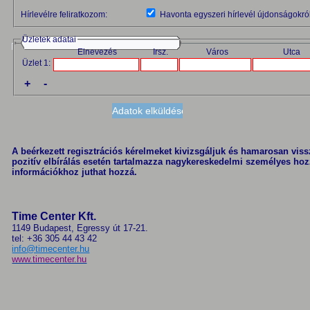
Hírlevélre feliratkozom:
Havonta egyszeri hírlevél újdonságokról
Üzletek adatai
Elnevezés
Irsz.
Város
Utca
Üzlet 1:
+
-
A beérkezett regisztrációs kérelmeket kivizsgáljuk és hamarosan vissza
pozitív elbírálás esetén tartalmazza nagykereskedelmi személyes hoz
információkhoz juthat hozzá.
Time Center Kft.
1149 Budapest, Egressy út 17-21.
tel: +36 305 44 43 42
info@timecenter.hu
www.timecenter.hu