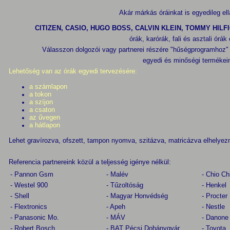
Akár márkás óráinkat is egyedileg ell
CITIZEN, CASIO, HUGO BOSS, CALVIN KLEIN, TOMMY HILF
órák, karórák, fali és asztali ór
Válasszon dolgozói vagy partnerei részére "hűségprogramhoz"
egyedi és minőségi termékei
Lehetőség van az órák egyedi tervezésére:
a számlapon
a tokon
a szíjon
a csaton
az űvegen
a hátlapon
Lehet gravírozva, ofszett, tampon nyomva, szitázva, matricázva elhelyezn
Referencia partnereink közül a teljesség igénye nélkül:
- Pannon Gsm
- Malév
- Chio C
- Westel 900
- Tűzoltóság
- Henkel
- Shell
- Magyar Honvédség
- Procte
- Flextronics
- Apeh
- Nestle
- Panasonic Mo.
- MÁV
- Danone
- Robert Bosch
- BAT Pécsi Dohánygyár
- Toyota