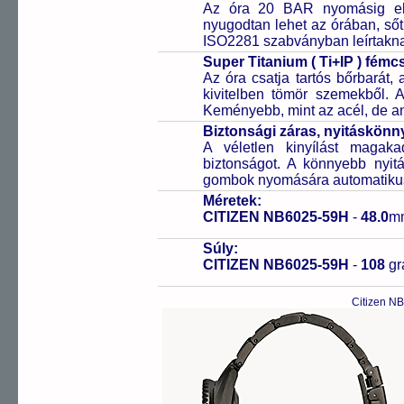
Az óra 20 BAR nyomásig ell
nyugodtan lehet az órában, sőt
ISO2281 szabványban leírtakn
Super Titanium ( Ti+IP ) fém
Az óra csatja tartós bőrbarát, 
kivitelben tömör szemekből. 
Keményebb, mint az acél, de a
Biztonsági záras, nyitáskönny
A véletlen kinyílást magaka
biztonságot. A könnyebb nyitá
gombok nyomására automatikusa
Méretek:
CITIZEN NB6025-59H
-
48.0
m
Súly:
CITIZEN NB6025-59H
-
108
g
Citizen N