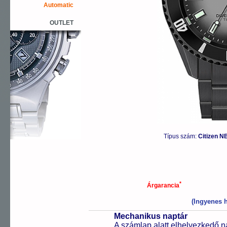
Automatic
OUTLET
Típus szám:
Citizen N
*
Árgarancia
(Ingyenes h
Mechanikus naptár
A számlap alatt elhelyezkedő n