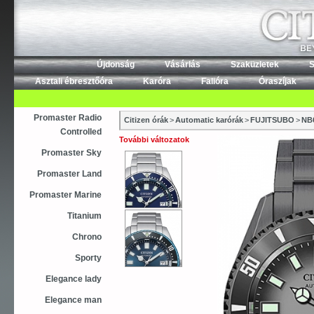
Újdonság
Vásárlás
Szaküzletek
S
Asztali ébresztőóra
Karóra
Falióra
Óraszíjak
Promaster Radio
Citizen órák
>
Automatic karórák
>
FUJITSUBO
>
NB
Controlled
További változatok
Promaster Sky
Promaster Land
Promaster Marine
Titanium
Chrono
Sporty
Elegance lady
Elegance man