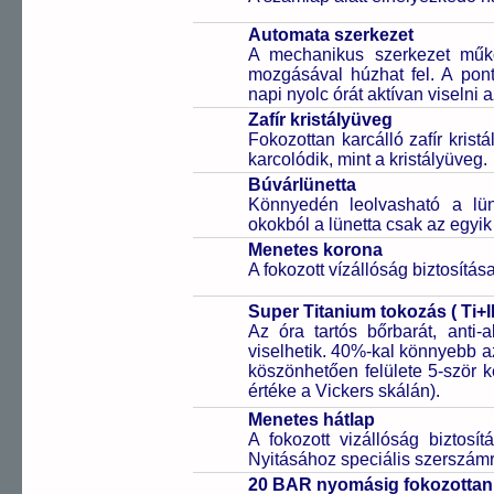
Automata szerkezet
A mechanikus szerkezet műkö
mozgásával húzhat fel. A pon
napi nyolc órát aktívan viselni a
Zafír kristályüveg
Fokozottan karcálló zafír kris
karcolódik, mint a kristályüveg.
Búvárlünetta
Könnyedén leolvasható a lüne
okokból a lünetta csak az egyik
Menetes korona
A fokozott vízállóság biztosítá
Super Titanium tokozás ( Ti+I
Az óra tartós bőrbarát, anti-
viselhetik. 40%-kal könnyebb az
köszönhetően felülete 5-ször
értéke a Vickers skálán).
Menetes hátlap
A fokozott vizállóság biztosí
Nyitásához speciális szerszám
20 BAR nyomásig fokozottan 