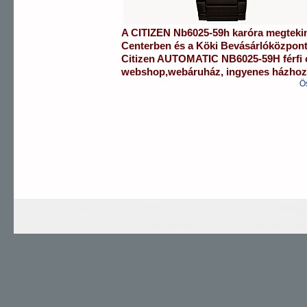
A
CITIZEN
Nb6025-59h
karóra
megteki
Centerben
és a
Köki Bevásárlóközpon
Citizen
AUTOMATIC
NB6025-59H
férfi
webshop
,
webáruház
,
ingyenes házhozs
Ö
AUTOMATIC
SPORTY
TITANIUM
PROMAS
PROMASTER Sky
CHRONOGRAP