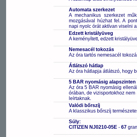
Automata szerkezet
A mechanikus szerkezet műkö
mozgásával húzhat fel. A pon
napi nyolc órát aktívan viselni a
Edzett kristályüveg
A keményített, edzett kristályü
Nemesacél tokozás
Az óra tartós nemesacél tokozá
Átlátszó hátlap
Az óra hátlapja átlátszó, hogy 
5 BAR nyomásig alapszinten 
Az óra 5 BAR nyomásig ellenáll
órában, de vizisportokhoz nem
leírtaknak.
Valódi bőrszíj
A klasszikus bőrszíj természet
Súly:
CITIZEN NJ0210-05E
-
67
gra