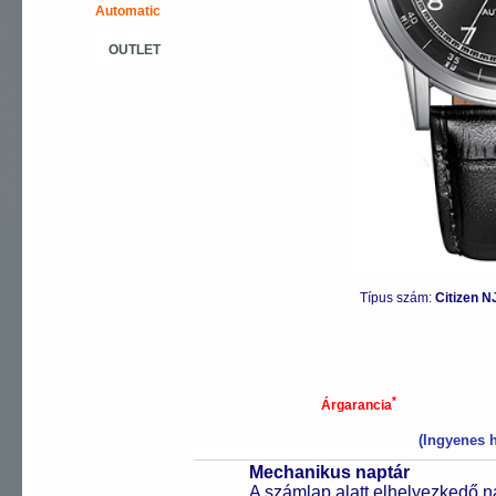
Automatic
OUTLET
Típus szám:
Citizen N
*
Árgarancia
(Ingyenes h
Mechanikus naptár
A számlap alatt elhelyezkedő n