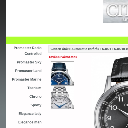
Újdonság
Vásárlás
Szaküzletek
S
Asztali ébresztőóra
Karóra
Falióra
Óraszíjak
Promaster Radio
Citizen órák
>
Automatic karórák
>
NJ021
>
NJ0210-0
Controlled
További változatok
Promaster Sky
Promaster Land
Promaster Marine
Titanium
Chrono
Sporty
Elegance lady
Elegance man