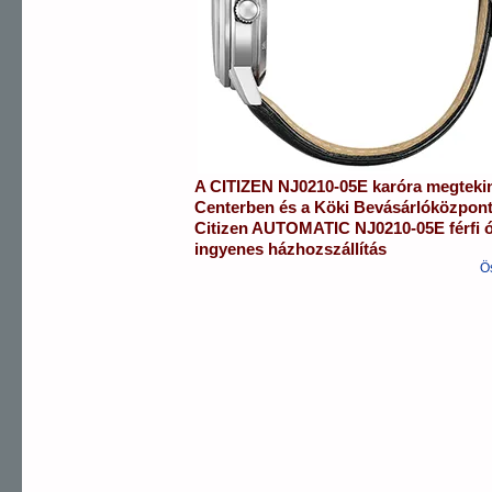
A
CITIZEN
NJ0210-05E
karóra
megteki
Centerben
és a
Köki Bevásárlóközpon
Citizen
AUTOMATIC
NJ0210-05E
férfi 
ingyenes házhozszállítás
Ö