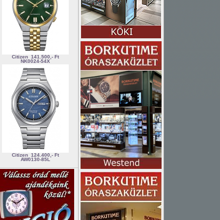
Citizen
141.500,- Ft
NK0024-54X
Citizen
124.400,- Ft
AW0130-85L