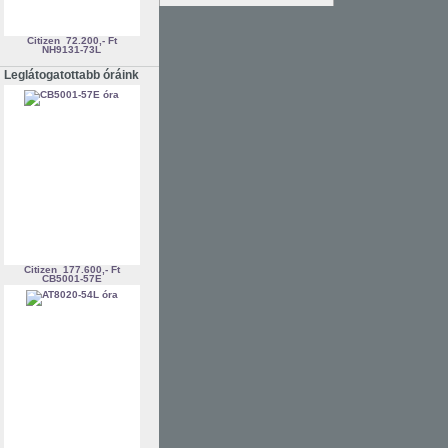
Citizen
72.200,- Ft
NH9131-73L
Leglátogatottabb óráink
Citizen
177.600,- Ft
CB5001-57E