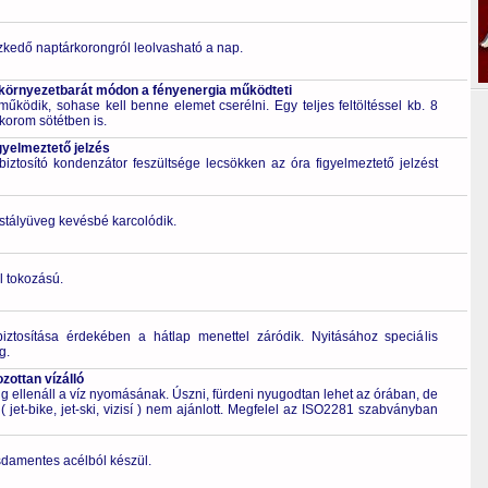
zkedő naptárkorongról leolvasható a nap.
 környezetbarát módon a fényenergia működteti
űködik, sohase kell benne elemet cserélni. Egy teljes feltöltéssel kb. 8
korom sötétben is.
gyelmeztető jelzés
ztosító kondenzátor feszültsége lecsökken az óra figyelmeztető jelzést
ristályüveg kevésbé karcolódik.
l tokozású.
biztosítása érdekében a hátlap menettel záródik. Nyitásához speciális
g.
ottan vízálló
 ellenáll a víz nyomásának. Úszni, fürdeni nyugodtan lehet az órában, de
 jet-bike, jet-ski, vizisí ) nem ajánlott. Megfelel az ISO2281 szabványban
zsdamentes acélból készül.