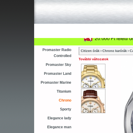
Újdonság
Vásárlás
Sza
Asztali ébresztőóra
Karóra
Falióra
Promaster Radio
Citizen órák
>
Chrono karórák
>
C
Controlled
További változatok
Promaster Sky
Promaster Land
Promaster Marine
Titanium
Chrono
Sporty
Elegance lady
Elegance man