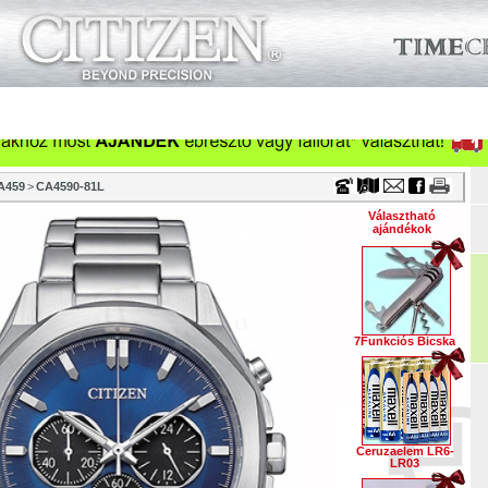
Timecenter
küzletek
Szervizek
Cégeknek
Viszonteladóknak
Ka
Óraszíjak
Vásárlási tanácsok
Szakmai információk
Tör
A459
>
CA4590-81L
Választható
ajándékok
7Funkciós Bicska
Ceruzaelem LR6-
LR03