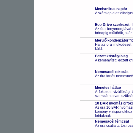
Mechanikus naptár
A számlap alatt elhelye
Eco-Drive szerkezet -
Az óra fényenergiával m
hónapig működik, akár 
Merülő kondenzátor fi
Ha az óra működését bi
küld.
Edzett kristályüveg
A keményített, edzett k
Nemesacél tokozás
Az óra tartós nemesacé
Menetes hátlap
A fokozott vizállóság 
szerszámra van szüksé
10 BAR nyomásig fokoz
Az óra 10 BAR nyomásig
kemény vizisportokhoz (
leírtaknak.
Nemesacél fémcsat
Az óra csatja tartós ro