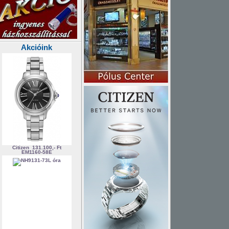
Akcióink
Citizen
131.100,- Ft
EM1160-58E