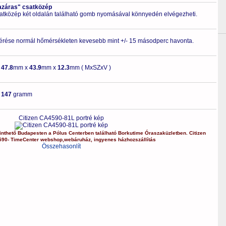
azáras" csatközép
csatközép két oldalán található gomb nyomásával könnyedén elvégezheti.
érése normál hőmérsékleten kevesebb mint +/- 15 másodperc havonta.
-
47.8
mm x
43.9
mm x
12.3
mm ( MxSZxV )
-
147
gramm
Citizen CA4590-81L portré kép
nthető Budapesten a
Pólus Centerben
található Borkutime Óraszaküzletben.
Citizen
590-
TimeCenter webshop
,
webáruház
,
ingyenes házhozszállítás
Összehasonlít