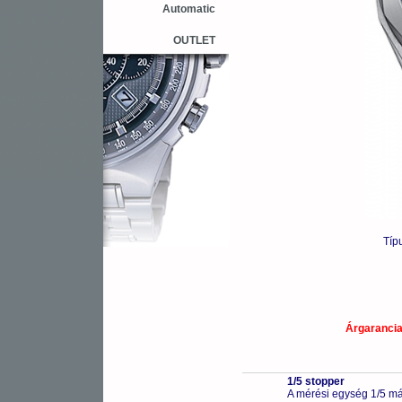
Automatic
OUTLET
Típ
Árgaranci
1/5 stopper
A mérési egység 1/5 má