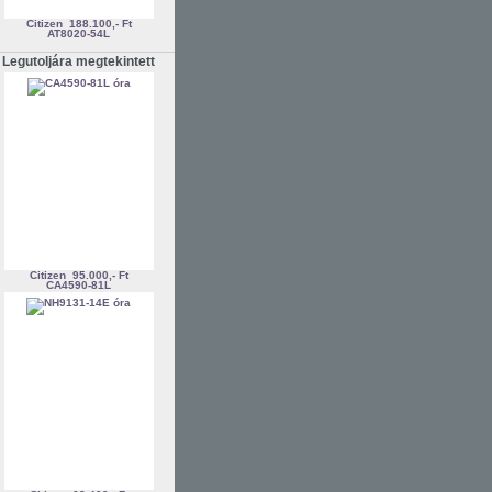
Citizen
188.100,- Ft
AT8020-54L
Legutoljára megtekintett
Citizen
95.000,- Ft
CA4590-81L