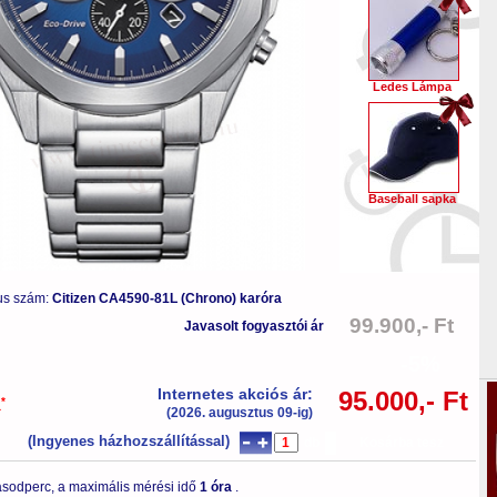
Ledes Lámpa
Baseball sapka
us szám:
Citizen CA4590-81L (Chrono) karóra
99.900,- Ft
Javasolt fogyasztói ár
-5%
Internetes akciós ár:
95.000,- Ft
*
a
(2026. augusztus 09-ig)
(Ingyenes házhozszállítással)
db
Kosárba tesz
sodperc, a maximális mérési idő
1 óra
.