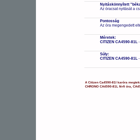
Nyitáskönnyített "bék
Az óracsat nyitását a 
Pontosság
Az óra megengedett elt
Méretek:
CITIZEN CA4590-81L
Súly:
CITIZEN CA4590-81L
A
Citizen
Ca4590-81l
karóra
megteki
CHRONO
CA4590-81L
férfi óra
,
CA4