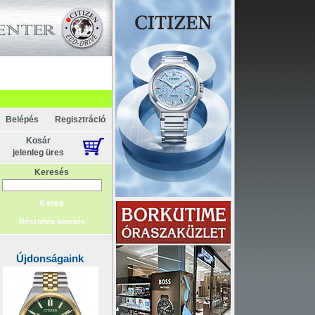
Akció
pcsolat
ténelem
Főoldal
Belépés
Regisztráció
Kosár
jelenleg üres
Keresés
Részletes keresés
Újdonságaink