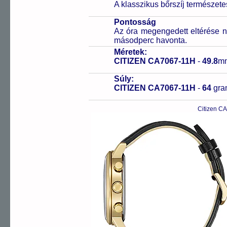
A klasszikus bőrszíj természet
Pontosság
Az óra megengedett eltérése n
másodperc havonta.
Méretek:
CITIZEN CA7067-11H
-
49.8
m
Súly:
CITIZEN CA7067-11H
-
64
gr
Citizen C