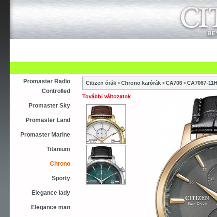
Újdonság
Vásárlás
Szaküzletek
S
Asztali ébresztőóra
Karóra
Falióra
Óraszíjak
Promaster Radio
Citizen órák
>
Chrono karórák
>
CA706
>
CA7067-11
Controlled
További változatok
Promaster Sky
Promaster Land
Promaster Marine
Titanium
Chrono
Sporty
Elegance lady
Elegance man