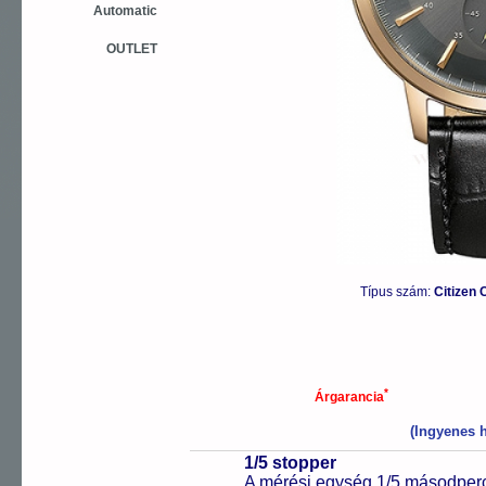
Automatic
OUTLET
Típus szám:
Citizen
*
Árgarancia
(Ingyenes h
1/5 stopper
A mérési egység 1/5 másodperc