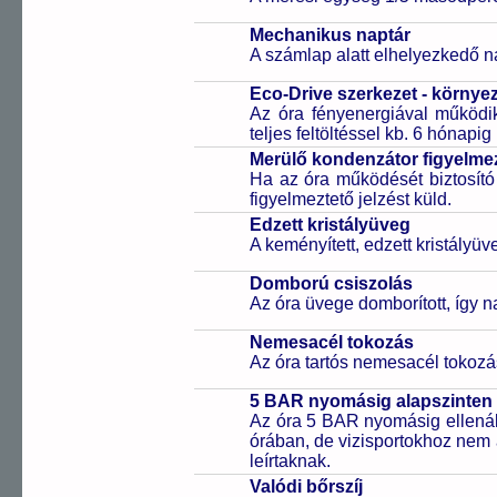
Mechanikus naptár
A számlap alatt elhelyezkedő n
Eco-Drive szerkezet - környe
Az óra fényenergiával működik
teljes feltöltéssel kb. 6 hónapi
Merülő kondenzátor figyelmez
Ha az óra működését biztosító
figyelmeztető jelzést küld.
Edzett kristályüveg
A keményített, edzett kristályü
Domború csiszolás
Az óra üvege domborított, így 
Nemesacél tokozás
Az óra tartós nemesacél tokozá
5 BAR nyomásig alapszinten 
Az óra 5 BAR nyomásig ellenáll
órában, de vizisportokhoz nem
leírtaknak.
Valódi bőrszíj