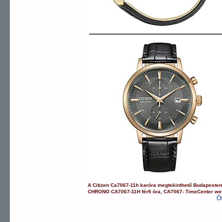
A
Citizen
Ca7067-11h
karóra
megtekinthető Budapeste
CHRONO
CA7067-11H
férfi óra
,
CA7067-
TimeCenter w
Ö