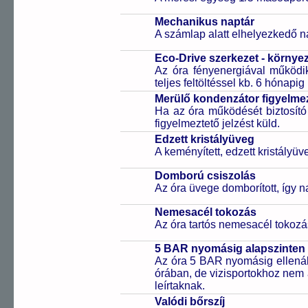
Mechanikus naptár
A számlap alatt elhelyezkedő n
Eco-Drive szerkezet - környe
Az óra fényenergiával működik
teljes feltöltéssel kb. 6 hónapi
Merülő kondenzátor figyelmez
Ha az óra működését biztosító
figyelmeztető jelzést küld.
Edzett kristályüveg
A keményített, edzett kristályü
Domború csiszolás
Az óra üvege domborított, így 
Nemesacél tokozás
Az óra tartós nemesacél tokozá
5 BAR nyomásig alapszinten 
Az óra 5 BAR nyomásig ellenáll
órában, de vizisportokhoz nem
leírtaknak.
Valódi bőrszíj