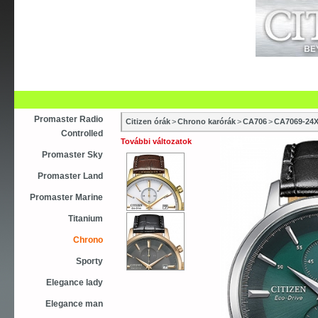
Újdonság
Vásárlás
Szaküzletek
S
Asztali ébresztőóra
Karóra
Falióra
Óraszíjak
Promaster Radio
Citizen órák
>
Chrono karórák
>
CA706
>
CA7069-24
Controlled
További változatok
Promaster Sky
Promaster Land
Promaster Marine
Titanium
Chrono
Sporty
Elegance lady
Elegance man