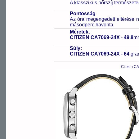
A klasszikus bőrszíj természet
Pontosság
Az óra megengedett eltérése n
másodperc havonta.
Méretek:
CITIZEN CA7069-24X
-
49.8
m
Súly:
CITIZEN CA7069-24X
-
64
gr
Citizen C