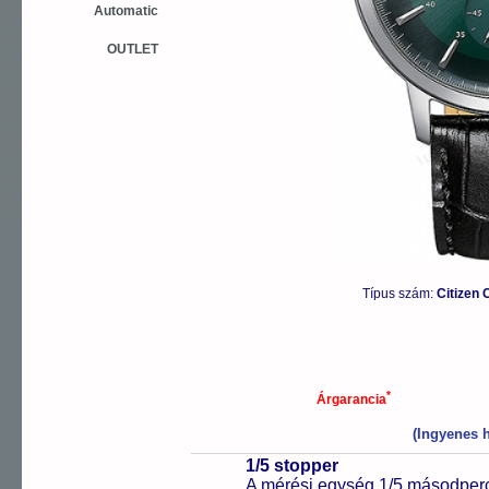
Automatic
OUTLET
Típus szám:
Citizen
*
Árgarancia
(Ingyenes h
1/5 stopper
A mérési egység 1/5 másodperc