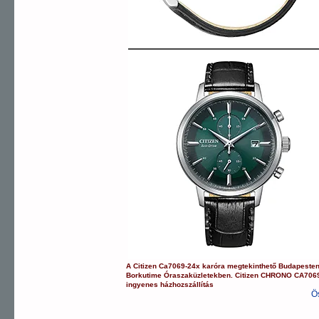
A
Citizen
Ca7069-24x
karóra
megtekinthető Budapeste
Borkutime Óraszaküzletekben.
Citizen
CHRONO
CA706
ingyenes házhozszállítás
Ö