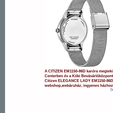
A
CITIZEN
EM1150-86D
karóra
megteki
Centerben
és a
Köki Bevásárlóközpon
Citizen
ELEGANCE LADY
EM1150-86
webshop
,
webáruház
,
ingyenes házhozs
Ö