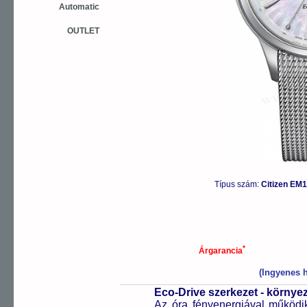
Automatic
OUTLET
Típus szám:
Citizen EM1
*
Árgarancia
(Ingyenes h
Eco-Drive szerkezet - környe
Az óra fényenergiával működik