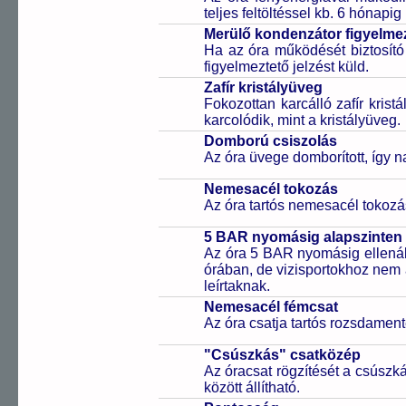
teljes feltöltéssel kb. 6 hónapi
Merülő kondenzátor figyelmez
Ha az óra működését biztosító
figyelmeztető jelzést küld.
Zafír kristályüveg
Fokozottan karcálló zafír kris
karcolódik, mint a kristályüveg.
Domború csiszolás
Az óra üvege domborított, így 
Nemesacél tokozás
Az óra tartós nemesacél tokozá
5 BAR nyomásig alapszinten 
Az óra 5 BAR nyomásig ellenáll
órában, de vizisportokhoz nem
leírtaknak.
Nemesacél fémcsat
Az óra csatja tartós rozsdament
"Csúszkás" csatközép
Az óracsat rögzítését a csúszk
között állítható.