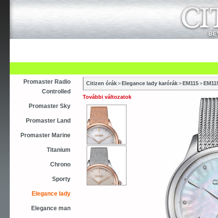
Újdonság
Vásárlás
Szaküzletek
S
Asztali ébresztőóra
Karóra
Falióra
Óraszíjak
Promaster Radio
Citizen órák
>
Elegance lady karórák
>
EM115
>
EM11
Controlled
További változatok
Promaster Sky
Promaster Land
Promaster Marine
Titanium
Chrono
Sporty
Elegance lady
Elegance man