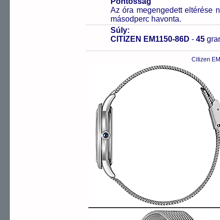
Pontosság
Az óra megengedett eltérése n
másodperc havonta.
Súly:
CITIZEN EM1150-86D
-
45
gr
Citizen E