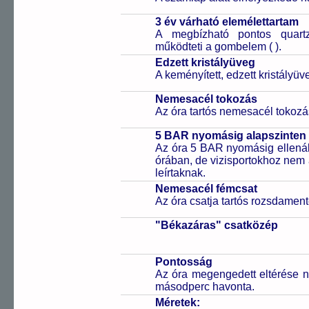
3 év várható elemélettartam
A megbízható pontos quartz
működteti a gombelem (
).
Edzett kristályüveg
A keményített, edzett kristályü
Nemesacél tokozás
Az óra tartós nemesacél tokozá
5 BAR nyomásig alapszinten 
Az óra 5 BAR nyomásig ellenáll
órában, de vizisportokhoz nem
leírtaknak.
Nemesacél fémcsat
Az óra csatja tartós rozsdament
"Békazáras" csatközép
Pontosság
Az óra megengedett eltérése n
másodperc havonta.
Méretek: