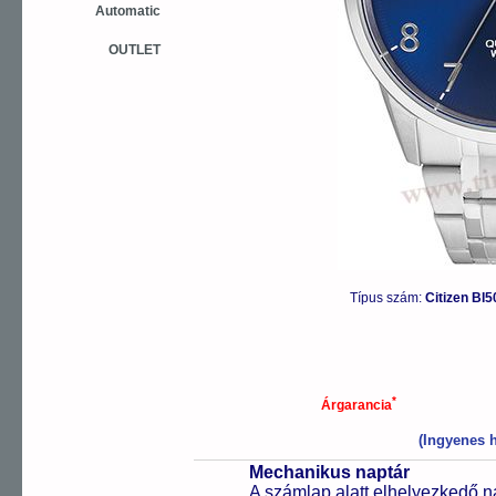
Automatic
OUTLET
Típus szám:
Citizen BI
*
Árgarancia
(Ingyenes h
Mechanikus naptár
A számlap alatt elhelyezkedő n