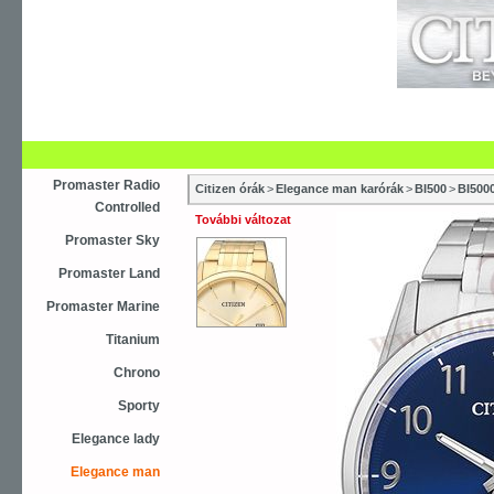
Újdonság
Vásárlás
Szaküzletek
S
Asztali ébresztőóra
Karóra
Falióra
Óraszíjak
Promaster Radio
Citizen órák
>
Elegance man karórák
>
BI500
>
BI500
Controlled
További változat
Promaster Sky
Promaster Land
Promaster Marine
Titanium
Chrono
Sporty
Elegance lady
Elegance man