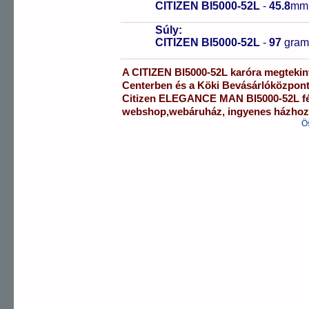
CITIZEN BI5000-52L
-
45.8
mm
Súly:
CITIZEN BI5000-52L
-
97
gra
A
CITIZEN
BI5000-52L
karóra
megtekin
Centerben
és a
Köki Bevásárlóközpon
Citizen
ELEGANCE MAN
BI5000-52L
f
webshop
,
webáruház
,
ingyenes házhozs
Ö