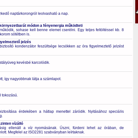
zkedő naptárkorongról leolvasható a nap.
 környezetbarát módon a fényenergia működteti
űködik, sohase kell benne elemet cserélni. Egy teljes feltöltéssel kb. 8
korom sötétben is.
gyelmeztető jelzés
ztosító kondenzátor feszültsége lecsökken az óra figyelmeztető jelzést
ristályüveg kevésbé karcolódik.
t, így nagyobbnak látja a számlapot.
l tokozású.
biztosítása érdekében a hátlap menettel záródik. Nyitásához speciális
g.
inten vízálló
g ellenáll a víz nyomásának. Úszni, fürdeni lehet az órában, de
nlott. Megfelel az ISO2281 szabványban leírtaknak.