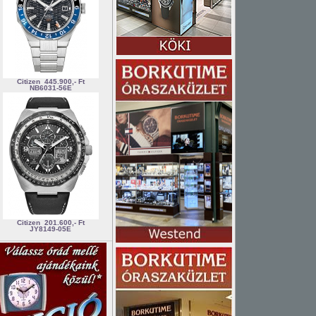
Citizen
445.900,- Ft
NB6031-56E
Citizen
201.600,- Ft
JY8149-05E