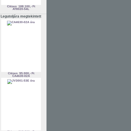
Citizen
188.100,- Ft
AT8020-54L
Legutoljára megtekintett
Citizen
95.000,- Ft
CA4630-02A