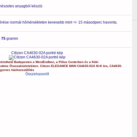
rmészetes anyagból készül.
érése normál hőmérsékleten kevesebb mint +/- 15 másodperc havonta.
-
75
gramm
Citizen CA4630-02A portré kép
kinthető Budapesten a
WestEndben
, a
Pólus Centerben
és a
Köki
kutime Óraszaküzletekben.
Citizen
ELEGANCE MAN
CA4630-02A
férfi óra
,
CA4630-
gyenes házhozszállítás
Összehasonlít