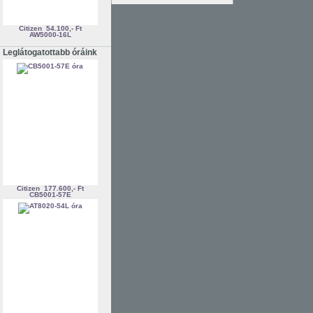
Citizen
54.100,- Ft
AW5000-16L
Leglátogatottabb óráink
Citizen
177.600,- Ft
CB5001-57E