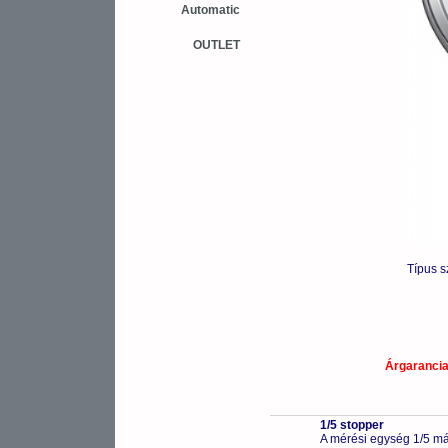
Automatic
OUTLET
Típus 
Árgaranci
1/5 stopper
A mérési egység 1/5 má