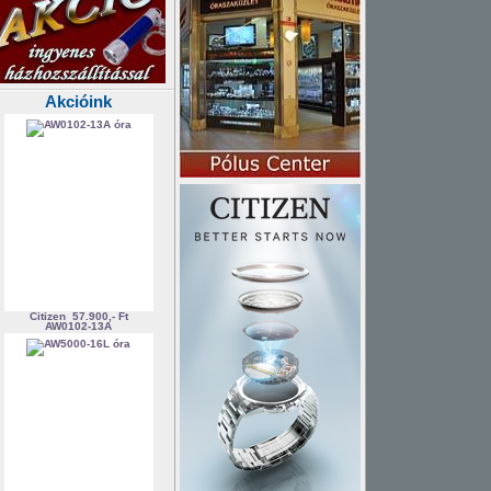
Akcióink
Citizen
57.900,- Ft
AW0102-13A