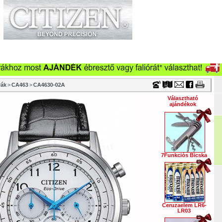
Timecenter
küzletek
Szervizek
Cégeknek
Viszonteladóknak
Ka
Óraszíjak
Vásárlási tanácsok
Szakmai információk
Tör
rák
>
CA463
>
CA4630-02A
Választható
ajándékok
7Funkciós Bicska
Ceruzaelem LR6-
LR03