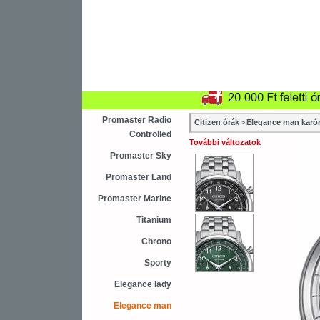
Újdonság
Vásárlás
Sza
Asztali ébresztőóra
Karóra
Falióra
Promaster Radio
Citizen órák
>
Elegance man karó
Controlled
További változatok
Promaster Sky
Promaster Land
Promaster Marine
Titanium
Chrono
Sporty
Elegance lady
Elegance man