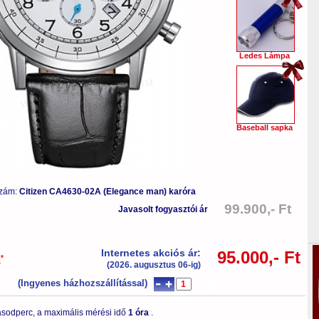
Ledes Lámpa
Baseball sapka
szám:
Citizen CA4630-02A (Elegance man) karóra
99.900,- Ft
Javasolt fogyasztói ár
-5%
Internetes akciós ár:
95.000,- Ft
*
a
(2026. augusztus 06-ig)
(Ingyenes házhozszállítással)
db
Kosárba tesz
sodperc, a maximális mérési idő
1 óra
.