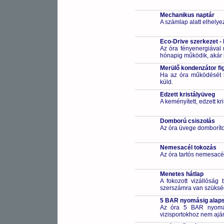
Mechanikus naptár
A számlap alatt elhelye
Eco-Drive szerkezet -
Az óra fényenergiával m
hónapig működik, akár 
Merülő kondenzátor fi
Ha az óra működését bi
küld.
Edzett kristályüveg
A keményített, edzett k
Domború csiszolás
Az óra üvege domborítot
Nemesacél tokozás
Az óra tartós nemesacé
Menetes hátlap
A fokozott vizállóság 
szerszámra van szüksé
5 BAR nyomásig alapsz
Az óra 5 BAR nyomási
vizisportokhoz nem ajá