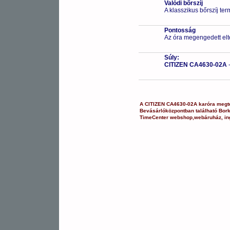
Valódi bőrszíj
A klasszikus bőrszíj te
Pontosság
Az óra megengedett elt
Súly:
CITIZEN CA4630-02A
A
CITIZEN
CA4630-02A
karóra
megte
Bevásárlóközpontban
található Bor
TimeCenter webshop
,
webáruház
,
in