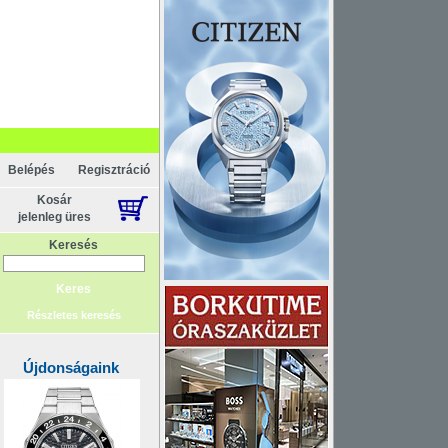
pcsolat
ténelem
Főoldal
Belépés
Regisztráció
Kosár
jelenleg üres
Keresés
Részletes keresés
Újdonságaink