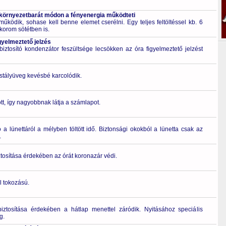
 környezetbarát módon a fényenergia működteti
űködik, sohase kell benne elemet cserélni. Egy teljes feltöltéssel kb. 6
korom sötétben is.
gyelmeztető jelzés
ztosító kondenzátor feszültsége lecsökken az óra figyelmeztető jelzést
ristályüveg kevésbé karcolódik.
t, így nagyobbnak látja a számlapot.
a lünettáról a mélyben töltött idő. Biztonsági okokból a lünetta csak az
.
iztosítása érdekében az órát koronazár védi.
l tokozású.
biztosítása érdekében a hátlap menettel záródik. Nyitásához speciális
g.