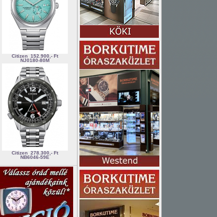
Citizen
152.900,- Ft
NJ0180-80M
Citizen
278.300,- Ft
NB6046-59E