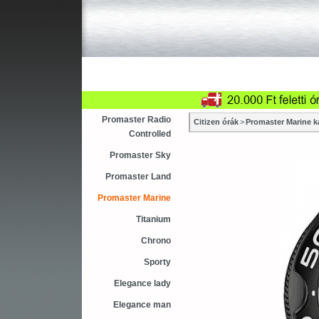
Újdonság
Vásárlás
Sza
Asztali ébresztőóra
Karóra
Falióra
Promaster Radio
Citizen órák
>
Promaster Marine k
Controlled
Promaster Sky
Promaster Land
Promaster Marine
Titanium
Chrono
Sporty
Elegance lady
Elegance man