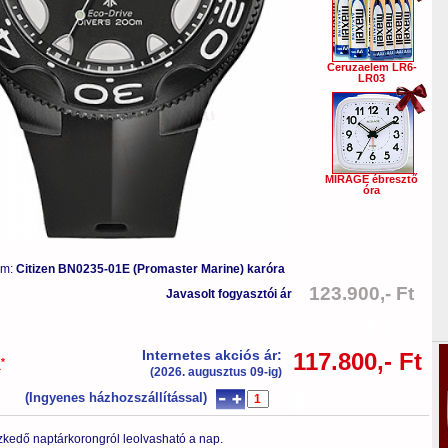
Ceruzaelem LR6-
LR03
MIRAGE ébresztő
óra
ám:
Citizen BN0235-01E (Promaster Marine) karóra
123.900,- Ft
Javasolt fogyasztói ár
-5%
Internetes akciós ár:
117.800,- Ft
*
a
(2026. augusztus 09-ig)
(Ingyenes házhozszállítással)
db
Kosárba tesz
zkedő naptárkorongról leolvasható a nap.