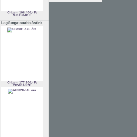
Citizen
106.400,- Ft
NJ0150-81E
Leglátogatottabb óráink
Citizen
177.600,- Ft
CB5001-57E