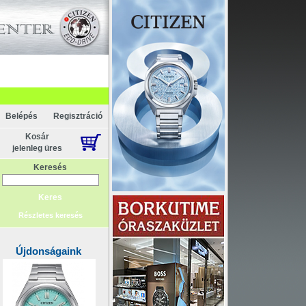
pcsolat
ténelem
Főoldal
Belépés
Regisztráció
Kosár
jelenleg üres
Keresés
Részletes keresés
Újdonságaink