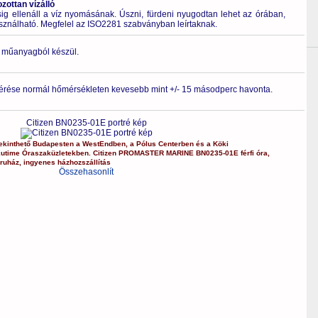
ottan vízálló
 ellenáll a víz nyomásának. Úszni, fürdeni nyugodtan lehet az órában,
asználható. Megfelel az ISO2281 szabványban leírtaknak.
ló műanyagból készül.
érése normál hőmérsékleten kevesebb mint +/- 15 másodperc havonta.
Citizen BN0235-01E portré kép
kinthető Budapesten a
WestEndben
, a
Pólus Centerben
és a
Köki
kutime Óraszaküzletekben.
Citizen
PROMASTER MARINE
BN0235-01E
férfi óra
,
ruház
,
ingyenes házhozszállítás
Összehasonlít