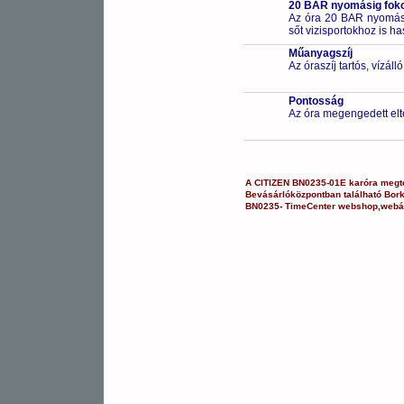
20 BAR nyomásig fokoz
Az óra 20 BAR nyomásig
sőt vizisportokhoz is h
Műanyagszíj
Az óraszíj tartós, vízál
Pontosság
Az óra megengedett elt
A
CITIZEN
BN0235-01E
karóra
megte
Bevásárlóközpontban
található Bor
BN0235-
TimeCenter webshop
,
webá