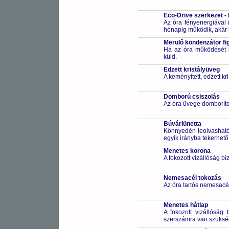
Eco-Drive szerkezet -
Az óra fényenergiával m
hónapig működik, akár 
Merülő kondenzátor fi
Ha az óra működését bi
küld.
Edzett kristályüveg
A keményített, edzett k
Domború csiszolás
Az óra üvege domborítot
Búvárlünetta
Könnyedén leolvasható 
egyik irányba tekerhető
Menetes korona
A fokozott vízállóság b
Nemesacél tokozás
Az óra tartós nemesacé
Menetes hátlap
A fokozott vizállóság 
szerszámra van szüksé