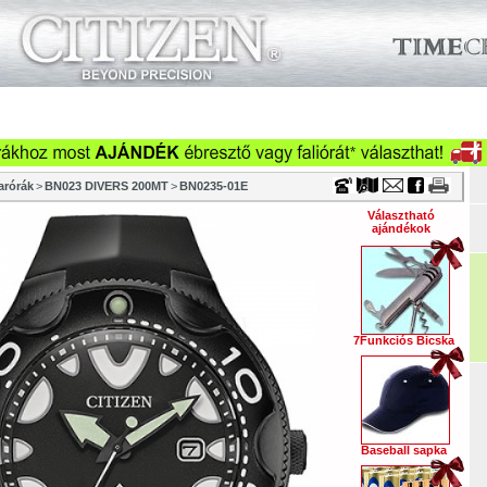
Timecenter
küzletek
Szervizek
Cégeknek
Viszonteladóknak
Ka
Óraszíjak
Vásárlási tanácsok
Szakmai információk
Tör
arórák
>
BN023 DIVERS 200MT
>
BN0235-01E
Választható
ajándékok
7Funkciós Bicska
Baseball sapka