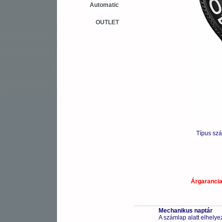
Automatic
OUTLET
Típus sz
Árgaranci
Mechanikus naptár
A számlap alatt elhelye