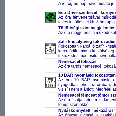
A retrográd nap neve mutató jelz
Eco-Drive szerkezet - környe
Az óra fényenergiával működik
teljes feltöltéssel kb. 8 hónapi
Töltöttségi szint megjelenítés
Az óra megjeleníti a működését b
Zafír kristályüveg tükröződés
Fokozottan karcálló zafír kris
karcolódik, mint a kristályüveg
tükröződés mentesítő bevonattal 
Nemesacél tokozás
Az óra tartós nemesacél tokozá
10 BAR nyomásig fokozottan 
Az óra 10 BAR nyomásig ell
nyugodtan lehet az órában, de 
vizisí ) nem ajánlott. Megfelel
Nemesacél fémcsat tömör sz
Az óra csatja tartós rozsdament
tömör szemekből.
Nyitáskönnyített "békazáras
Az óracsat nyitását a csatköz