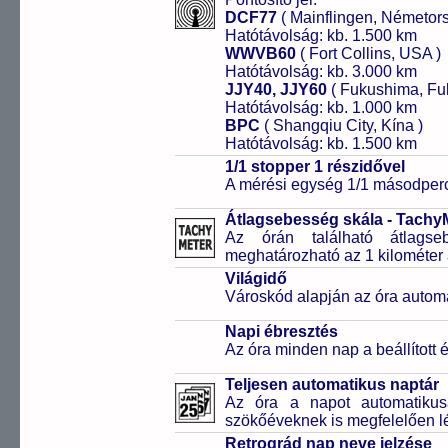
DCF77
( Mainflingen, Németor
Hatótávolság: kb. 1.500 km
WWVB60
( Fort Collins, USA )
Hatótávolság: kb. 3.000 km
JJY40, JJY60
( Fukushima, Fu
Hatótávolság: kb. 1.000 km
BPC
( Shangqiu City, Kína )
Hatótávolság: kb. 1.500 km
1/1 stopper 1 részidővel
A mérési egység 1/1 másodperc
Átlagsebesség skála - Tachy
Az órán található átlagse
meghatározható az 1 kilométer 
Világidő
Városkód alapján az óra automa
Napi ébresztés
Az óra minden nap a beállított é
Teljesen automatikus naptár
Az óra a napot automatiku
szökőéveknek is megfelelően lé
Retrográd nap neve jelzése