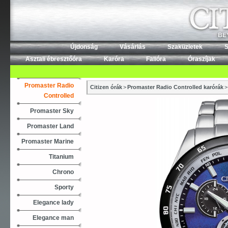
Újdonság
Vásárlás
Szaküzletek
S
Asztali ébresztőóra
Karóra
Falióra
Óraszíjak
Promaster Radio
Citizen órák
>
Promaster Radio Controlled karórák
>
Controlled
Promaster Sky
Promaster Land
Promaster Marine
Titanium
Chrono
Sporty
Elegance lady
Elegance man