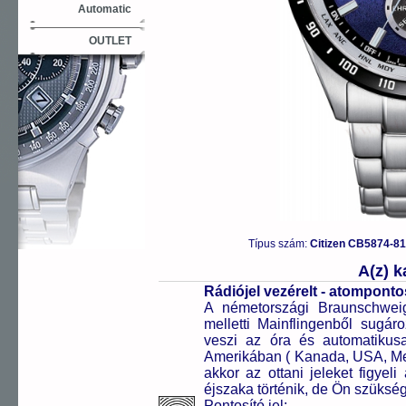
Automatic
OUTLET
Típus szám:
Citizen CB5874-81
A(z) 
Rádiójel vezérelt - atompont
A németországi Braunschweigb
melletti Mainflingenből sugár
veszi az óra és automatikus
Amerikában ( Kanada, USA, Mex
akkor az ottani jeleket figyeli
éjszaka történik, de Ön szükség 
Pontosító jel: