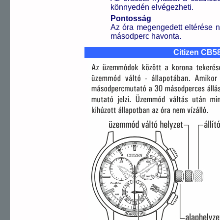
könnyedén elvégezheti.
Pontosság
Az óra megengedett eltérése n
másodperc havonta.
Citizen CB5