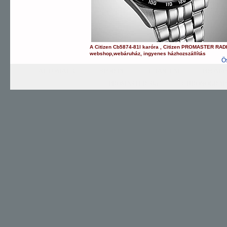
A
Citizen
Cb5874-81l
karóra
,
Citizen
PROMASTER RAD
webshop
,
webáruház
,
ingyenes házhozszállítás
Ö
AUTOMATIC
SPORTY
TITANIUM
PROMAS
PROMASTER Sky
CHRONOGRAP