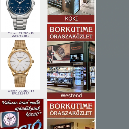
Citizen
72.200,- Ft
AW1750-85L
Citizen
72.200,- Ft
EM1222-87A