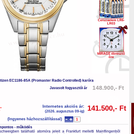
Ceruzaelem LR6-
LR03
MIRAGE ébresztő
óra
itizen EC1186-85A (Promaster Radio Controlled) karóra
148.900,- Ft
Javasolt fogyasztói ár
-5%
Internetes akciós ár:
141.500,- Ft
*
a
(2026. augusztus 09-ig)
(Ingyenes házhozszállítással)
db
Kosárba tesz
tompontos - működés
hweigben található atomóra jeleit a Frankfurt melletti Mainflingenből