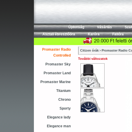
Újdonság
Vásárlás
Sza
Asztali ébresztőóra
Karóra
Falióra
Promaster Radio
Citizen órák
>
Promaster Radio Co
Controlled
További változatok
Promaster Sky
Promaster Land
Promaster Marine
Titanium
Chrono
Sporty
Elegance lady
Elegance man