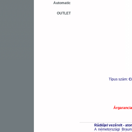
Automatic
OUTLET
Típus szám:
C
Árgaranci
Rádiójel vezérelt - a
A németországi Braunsc