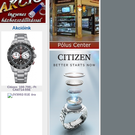
Akcióink
Citizen
100.700,- Ft
CA4714-55E