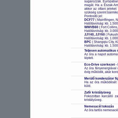
sugározzák. Európában 
magát. Ha a Észak-Ame
akkor az ottani jeleket
szükség szerint bármikor
Pontosító jel:
DCF77
( Mainflingen, 
Hatótávolság: kb. 1.50
WWVB60
( Fort Collins
Hatótávolság: kb. 3.00
JJY40, JJY60
( Fukush
Hatótávolság: kb. 1.00
BPC
( Shangqiu City, Kí
Hatótávolság: kb. 1.50
Teljesen automatikus 
Az óra a napot automa
lépteti.
Eco-Drive szerkezet -
Az óra fényenergiával m
évig működik, akár koro
Merülő kondenzátor fi
Ha az óra működését bi
küld.
Zafír kristályüveg
Fokozottan karcálló za
kristályüveg.
Nemesacél tokozás
Az óra tartós nemesacé