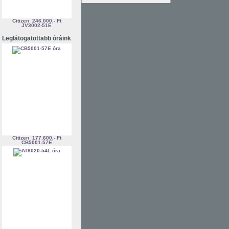
Citizen
246.000,- Ft
JV3002-51E
Leglátogatottabb óráink
Citizen
177.600,- Ft
CB5001-57E