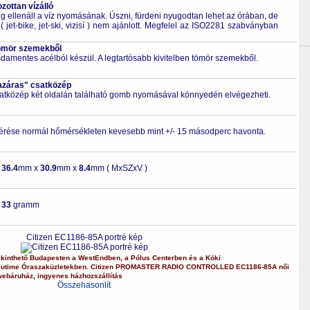
ottan vízálló
 ellenáll a víz nyomásának. Úszni, fürdeni nyugodtan lehet az órában, de
 jet-bike, jet-ski, vizisí ) nem ajánlott. Megfelel az ISO2281 szabványban
ömör szemekből
zsdamentes acélból készül. A legtartósabb kivitelben tömör szemekből.
azáras" csatközép
csatközép két oldalán található gomb nyomásával könnyedén elvégezheti.
érése normál hőmérsékleten kevesebb mint +/- 15 másodperc havonta.
-
36.4
mm x
30.9
mm x
8.4
mm ( MxSZxV )
-
33
gramm
Citizen EC1186-85A portré kép
kinthető Budapesten a
WestEndben
, a
Pólus Centerben
és a
Köki
kutime Óraszaküzletekben.
Citizen
PROMASTER RADIO CONTROLLED
EC1186-85A
női
webáruház
,
ingyenes házhozszállítás
Összehasonlít