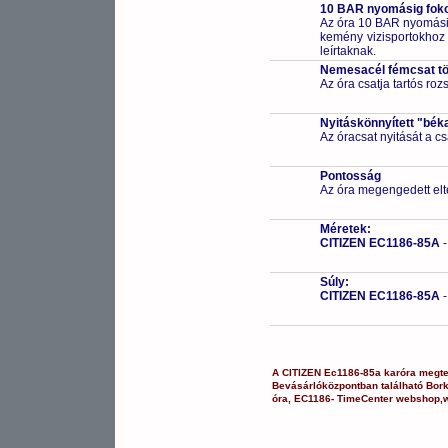
10 BAR nyomásig fokoz
Az óra 10 BAR nyomásig
kemény vizisportokhoz (
leírtaknak.
Nemesacél fémcsat t
Az óra csatja tartós ro
Nyitáskönnyített "bék
Az óracsat nyitását a 
Pontosság
Az óra megengedett elt
Méretek:
CITIZEN EC1186-85A
Súly:
CITIZEN EC1186-85A
A
CITIZEN
Ec1186-85a
karóra
megte
Bevásárlóközpontban
található Bor
óra
,
EC1186-
TimeCenter webshop
,