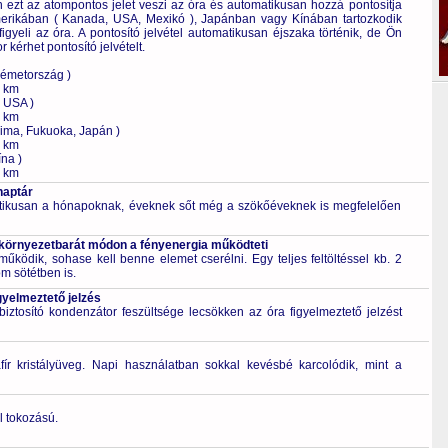
ezt az atompontos jelet veszi az óra és automatikusan hozzá pontosítja
rikában ( Kanada, USA, Mexikó ), Japánban vagy Kínában tartozkodik
 figyeli az óra. A pontosító jelvétel automatikusan éjszaka történik, de Ön
 kérhet pontosító jelvételt.
Németország )
0 km
, USA )
0 km
ima, Fukuoka, Japán )
0 km
na )
0 km
naptár
tikusan a hónapoknak, éveknek sőt még a szökőéveknek is megfelelően
 környezetbarát módon a fényenergia működteti
űködik, sohase kell benne elemet cserélni. Egy teljes feltöltéssel kb. 2
m sötétben is.
gyelmeztető jelzés
ztosító kondenzátor feszültsége lecsökken az óra figyelmeztető jelzést
fír kristályüveg. Napi használatban sokkal kevésbé karcolódik, mint a
l tokozású.