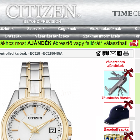
Timecenter
küzletek
Szervizek
Cégeknek
Viszonteladóknak
Ka
Óraszíjak
Vásárlási tanácsok
Szakmai információk
Tör
ntrolled karórák
>
EC118
>
EC1186-85A
Választható
ajándékok
7Funkciós Bicska
Baseball sapka