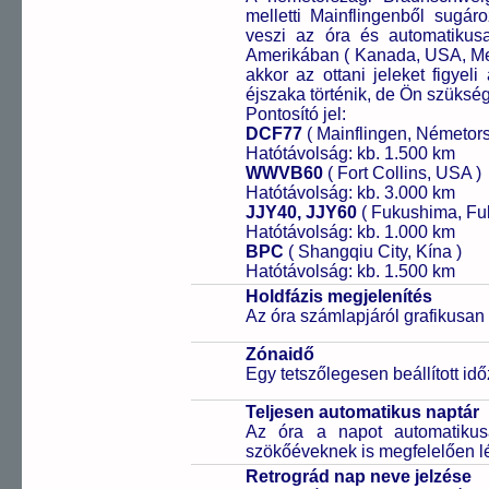
melletti Mainflingenből sugár
veszi az óra és automatikus
Amerikában ( Kanada, USA, Mex
akkor az ottani jeleket figyeli
éjszaka történik, de Ön szükség 
Pontosító jel:
DCF77
( Mainflingen, Németor
Hatótávolság: kb. 1.500 km
WWVB60
( Fort Collins, USA )
Hatótávolság: kb. 3.000 km
JJY40, JJY60
( Fukushima, Fu
Hatótávolság: kb. 1.000 km
BPC
( Shangqiu City, Kína )
Hatótávolság: kb. 1.500 km
Holdfázis megjelenítés
Az óra számlapjáról grafikusan 
Zónaidő
Egy tetszőlegesen beállított idő
Teljesen automatikus naptár
Az óra a napot automatiku
szökőéveknek is megfelelően lé
Retrográd nap neve jelzése