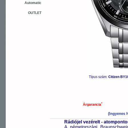
Automatic
OUTLET
Típus szám:
Citizen BY1
*
Árgarancia
(Ingyenes h
Rádiójel vezérelt - atompont
A németországi Braunschweigb