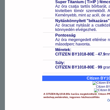
Super Titanium ( Ti+IP ) fém
Az óra csatja tartós bőrbarát, 
kivitelben tömör szemekből. 
Keményebb, mint az acél, de a
Nyitáskönnyített "békazáras
Az óracsat nyitását a csatköz
könnyedén elvégezheti.
Pontosság
Az óra megengedett eltérése n
másodperc havonta.
Méretek:
CITIZEN BY1018-80E
-
47.9
m
Súly:
CITIZEN BY1018-80E
-
99
gr
Citizen BY1
Citizen B
A
CITIZEN
By1018-80e
karóra
megtekinthető.
Citizen
P
webshop
,
webáruház
,
ingyenes házhozszállítás
Ö