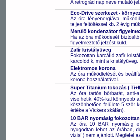
A retrográd nap neve mutató jelz
Eco-Drive szerkezet - környe
Az óra fényenergiával működik
teljes feltöltéssel kb. 2 évig m
Merülő kondenzátor figyelmez
Ha az óra működését biztosító
figyelmeztető jelzést küld.
Zafír kristályüveg
Fokozottan karcálló zafír kris
karcolódik, mint a kristályüveg.
Elektromos korona
Az óra működtetését és beállí
korona használatával.
Super Titanium tokozás ( Ti+I
Az óra tartós bőrbarát, anti-
viselhetik. 40%-kal könnyebb az
köszönhetően felülete 5-ször
értéke a Vickers skálán).
10 BAR nyomásig fokozottan 
Az óra 10 BAR nyomásig ell
nyugodtan lehet az órában, de 
vizisí ) nem ajánlott. Megfelel