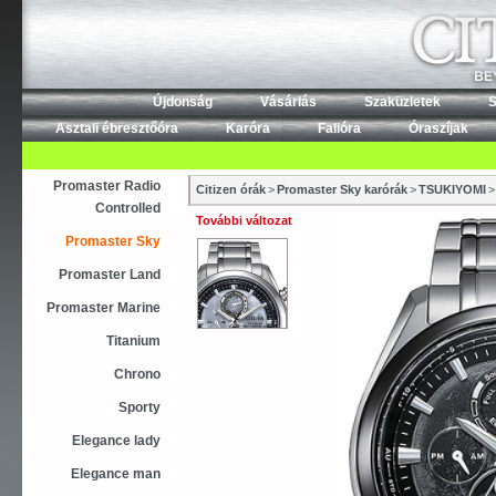
Újdonság
Vásárlás
Szaküzletek
S
Asztali ébresztőóra
Karóra
Falióra
Óraszíjak
Promaster Radio
Citizen órák
>
Promaster Sky karórák
>
TSUKIYOMI
>
Controlled
További változat
Promaster Sky
Promaster Land
Promaster Marine
Titanium
Chrono
Sporty
Elegance lady
Elegance man