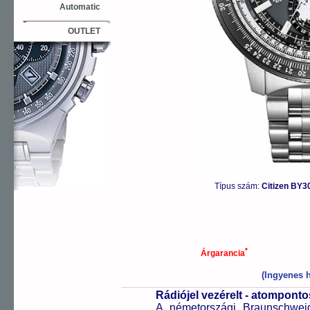
Automatic
OUTLET
Típus szám:
Citizen BY3
*
Árgarancia
(Ingyenes h
Rádiójel vezérelt - atompont
A németországi Braunschweigb