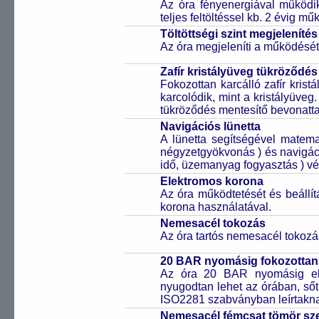
Az óra fényenergiával működik
teljes feltöltéssel kb. 2 évig m
Töltöttségi szint megjelenítés
Az óra megjeleníti a működését b
Zafír kristályüveg tükröződés
Fokozottan karcálló zafír kris
karcolódik, mint a kristályüveg
tükröződés mentesítő bevonattal 
Navigációs lünetta
A lünetta segítségével matema
négyzetgyökvonás ) és navigáci
idő, üzemanyag fogyasztás ) vé
Elektromos korona
Az óra működtetését és beállí
korona használatával.
Nemesacél tokozás
Az óra tartós nemesacél tokozá
20 BAR nyomásig fokozottan 
Az óra 20 BAR nyomásig ell
nyugodtan lehet az órában, sőt
ISO2281 szabványban leírtakn
Nemesacél fémcsat tömör sz