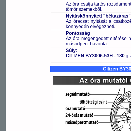
Az óra csatja tartós rozsdament
tömör szemekből.
Nyitáskönnyített "békazáras
Az óracsat nyitását a csatköz
könnyedén elvégezheti.
Pontosság
Az óra megengedett eltérése n
másodperc havonta.
Súly:
CITIZEN BY3006-53H
-
180
g
Citizen BY3