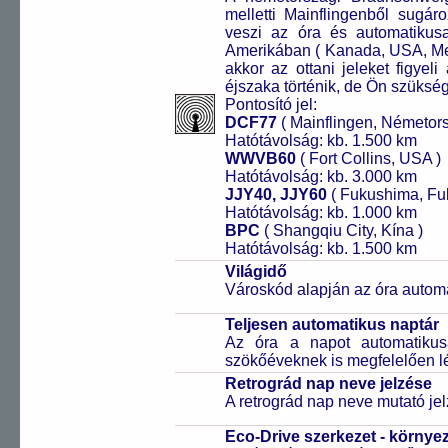
melletti Mainflingenből sugár
veszi az óra és automatikus
Amerikában ( Kanada, USA, Mex
akkor az ottani jeleket figyeli
éjszaka történik, de Ön szükség 
Pontosító jel:
DCF77
( Mainflingen, Németor
Hatótávolság: kb. 1.500 km
WWVB60
( Fort Collins, USA )
Hatótávolság: kb. 3.000 km
JJY40, JJY60
( Fukushima, Fu
Hatótávolság: kb. 1.000 km
BPC
( Shangqiu City, Kína )
Hatótávolság: kb. 1.500 km
Világidő
Városkód alapján az óra automa
Teljesen automatikus naptár
Az óra a napot automatiku
szökőéveknek is megfelelően lé
Retrográd nap neve jelzése
A retrográd nap neve mutató jelz
Eco-Drive szerkezet - környe