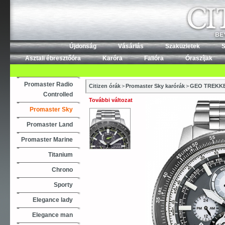
Újdonság
Vásárlás
Szaküzletek
S
Asztali ébresztőóra
Karóra
Falióra
Óraszíjak
Promaster Radio
Citizen órák
>
Promaster Sky karórák
>
GEO TREKK
Controlled
További változat
Promaster Sky
Promaster Land
Promaster Marine
Titanium
Chrono
Sporty
Elegance lady
Elegance man