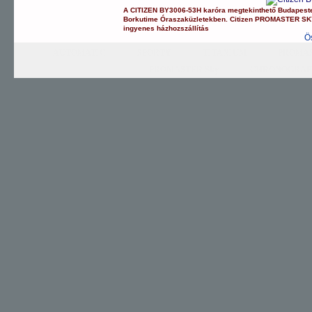
A
CITIZEN
BY3006-53H
karóra
megtekinthető Budapest
Borkutime Óraszaküzletekben.
Citizen
PROMASTER SK
ingyenes házhozszállítás
Ö
AUTOMATIC
SPORTY
TITANIUM
PROMAS
PROMASTER Sky
CHRONOGRAP