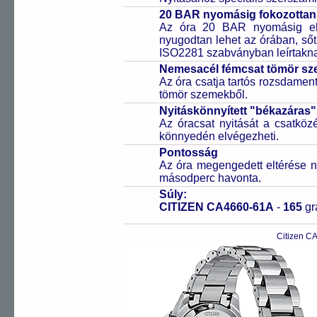
20 BAR nyomásig fokozottan 
Az óra 20 BAR nyomásig ell
nyugodtan lehet az órában, sőt
ISO2281 szabványban leírtakn
Nemesacél fémcsat tömör sz
Az óra csatja tartós rozsdament
tömör szemekből.
Nyitáskönnyített "békazáras
Az óracsat nyitását a csatköz
könnyedén elvégezheti.
Pontosság
Az óra megengedett eltérése n
másodperc havonta.
Súly:
CITIZEN CA4660-61A
-
165
g
Citizen C