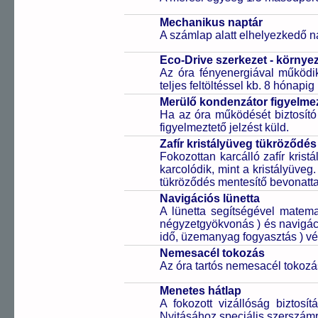
Mechanikus naptár
A számlap alatt elhelyezkedő n
Eco-Drive szerkezet - környe
Az óra fényenergiával működik
teljes feltöltéssel kb. 8 hónapi
Merülő kondenzátor figyelmez
Ha az óra működését biztosító
figyelmeztető jelzést küld.
Zafír kristályüveg tükröződés
Fokozottan karcálló zafír kris
karcolódik, mint a kristályüveg
tükröződés mentesítő bevonattal 
Navigációs lünetta
A lünetta segítségével matema
négyzetgyökvonás ) és navigáci
idő, üzemanyag fogyasztás ) vé
Nemesacél tokozás
Az óra tartós nemesacél tokozá
Menetes hátlap
A fokozott vizállóság biztosí
Nyitásához speciális szerszám