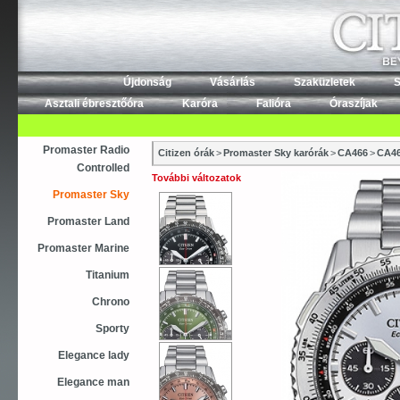
Újdonság
Vásárlás
Szaküzletek
S
Asztali ébresztőóra
Karóra
Falióra
Óraszíjak
Promaster Radio
Citizen órák
>
Promaster Sky karórák
>
CA466
>
CA46
Controlled
További változatok
Promaster Sky
Promaster Land
Promaster Marine
Titanium
Chrono
Sporty
Elegance lady
Elegance man