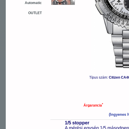
Automatic
OUTLET
Típus szám:
Citizen CA4
*
Árgarancia
(Ingyenes h
1/5 stopper
A mérési egység 1/5 másodperc