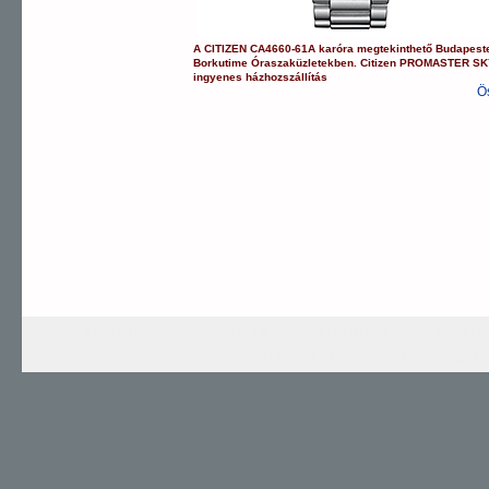
A
CITIZEN
CA4660-61A
karóra
megtekinthető Budapest
Borkutime Óraszaküzletekben.
Citizen
PROMASTER SK
ingyenes házhozszállítás
Ö
AUTOMATIC
SPORTY
TITANIUM
PROMAS
PROMASTER Sky
CHRONOGRAP