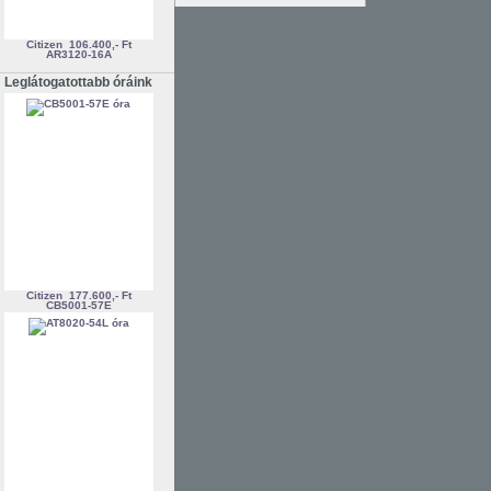
Citizen
106.400,- Ft
AR3120-16A
Leglátogatottabb óráink
Citizen
177.600,- Ft
CB5001-57E