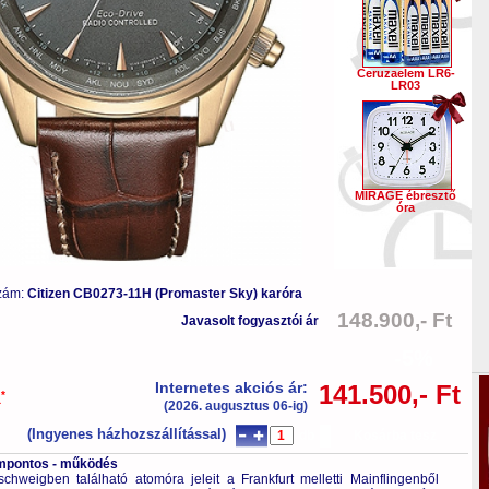
Ceruzaelem LR6-
LR03
MIRAGE ébresztő
óra
zám:
Citizen CB0273-11H (Promaster Sky) karóra
148.900,- Ft
Javasolt fogyasztói ár
-5%
Internetes akciós ár:
141.500,- Ft
*
a
(2026. augusztus 06-ig)
(Ingyenes házhozszállítással)
db
Kosárba tesz
tompontos - működés
hweigben található atomóra jeleit a Frankfurt melletti Mainflingenből