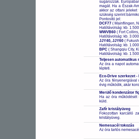
sugározzák. Európában 
magát. Ha a Észak-Ame
akkor az ottani jeleket
szükség szerint bármikor
Pontosító jel:
DCF77
( Mainflingen, 
Hatótávolság: kb. 1.50
WWVB60
( Fort Collins
Hatótávolság: kb. 3.00
JJY40, JJY60
( Fukush
Hatótávolság: kb. 1.00
BPC
( Shangqiu City, Kí
Hatótávolság: kb. 1.50
Teljesen automatikus 
Az óra a napot automa
lépteti.
Eco-Drive szerkezet -
Az óra fényenergiával m
évig működik, akár koro
Merülő kondenzátor fi
Ha az óra működését bi
küld.
Zafír kristályüveg
Fokozottan karcálló za
kristályüveg.
Nemesacél tokozás
Az óra tartós nemesacé