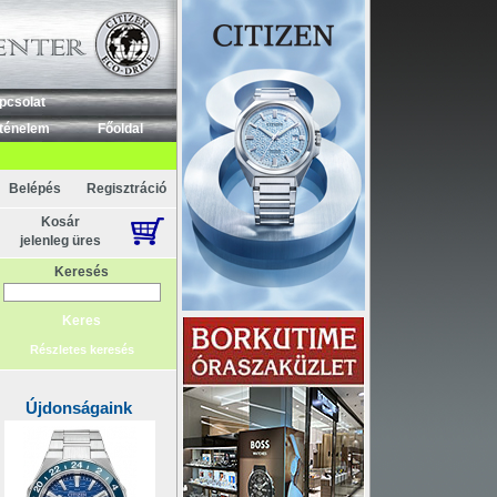
pcsolat
ténelem
Főoldal
Belépés
Regisztráció
Kosár
jelenleg üres
Keresés
Részletes keresés
Újdonságaink