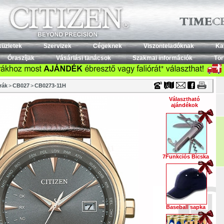
Timecenter
küzletek
Szervizek
Cégeknek
Viszonteladóknak
Ka
Óraszíjak
Vásárlási tanácsok
Szakmai információk
Tör
rák
>
CB027
>
CB0273-11H
Választható
ajándékok
7Funkciós Bicska
Baseball sapka