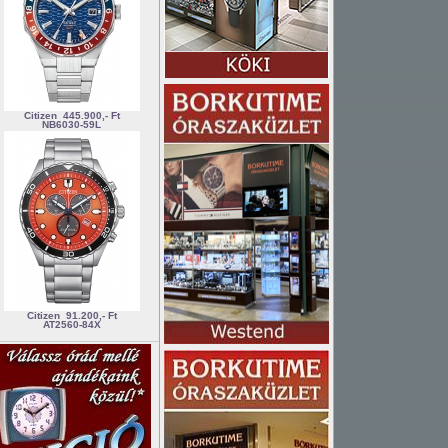
Citizen
445.900,- Ft
NB6030-59L
Citizen
91.200,- Ft
AT2560-84X