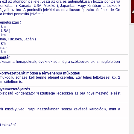
ezt az atompontos jelet veszi az óra és automatikusan hozzá pontosítja
rikában ( Kanada, USA, Mexikó ), Japánban vagy Kínában tartozkodik
 figyeli az óra. A pontosító jelvétel automatikusan éjszaka történik, de Ön
 kérhet pontosító jelvételt.
Németország )
0 km
, USA )
0 km
ima, Fukuoka, Japán )
0 km
na )
0 km
naptár
tikusan a hónapoknak, éveknek sőt még a szökőéveknek is megfelelően
 környezetbarát módon a fényenergia működteti
űködik, sohase kell benne elemet cserélni. Egy teljes feltöltéssel kb. 2
m sötétben is.
gyelmeztető jelzés
ztosító kondenzátor feszültsége lecsökken az óra figyelmeztető jelzést
fír kristályüveg. Napi használatban sokkal kevésbé karcolódik, mint a
l tokozású.