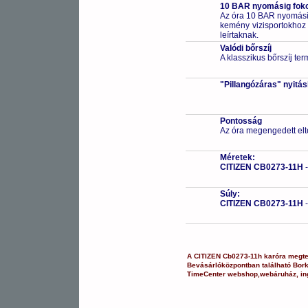
10 BAR nyomásig fokoz
Az óra 10 BAR nyomásig
kemény vizisportokhoz (
leírtaknak.
Valódi bőrszíj
A klasszikus bőrszíj te
"Pillangózáras" nyitá
Pontosság
Az óra megengedett elt
Méretek:
CITIZEN CB0273-11H
Súly:
CITIZEN CB0273-11H
A
CITIZEN
Cb0273-11h
karóra
megte
Bevásárlóközpontban
található Bor
TimeCenter webshop
,
webáruház
,
in