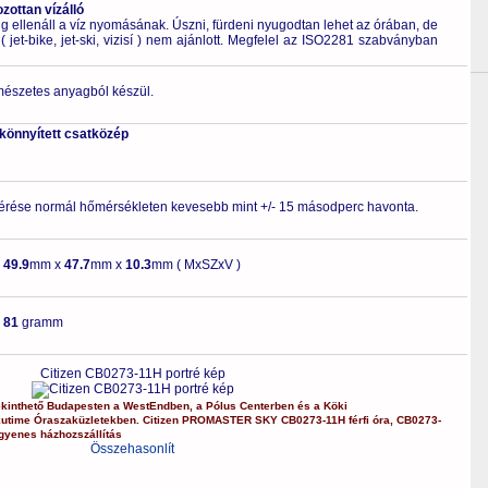
ottan vízálló
 ellenáll a víz nyomásának. Úszni, fürdeni nyugodtan lehet az órában, de
 jet-bike, jet-ski, vizisí ) nem ajánlott. Megfelel az ISO2281 szabványban
rmészetes anyagból készül.
skönnyített csatközép
érése normál hőmérsékleten kevesebb mint +/- 15 másodperc havonta.
-
49.9
mm x
47.7
mm x
10.3
mm ( MxSZxV )
-
81
gramm
Citizen CB0273-11H portré kép
kinthető Budapesten a
WestEndben
, a
Pólus Centerben
és a
Köki
kutime Óraszaküzletekben.
Citizen
PROMASTER SKY
CB0273-11H
férfi óra
,
CB0273-
gyenes házhozszállítás
Összehasonlít