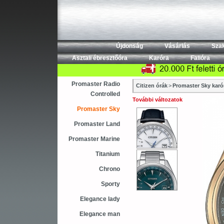
Újdonság
Vásárlás
Sza
Asztali ébresztőóra
Karóra
Falióra
Promaster Radio
Citizen órák
>
Promaster Sky karó
Controlled
További változatok
Promaster Sky
Promaster Land
Promaster Marine
Titanium
Chrono
Sporty
Elegance lady
Elegance man