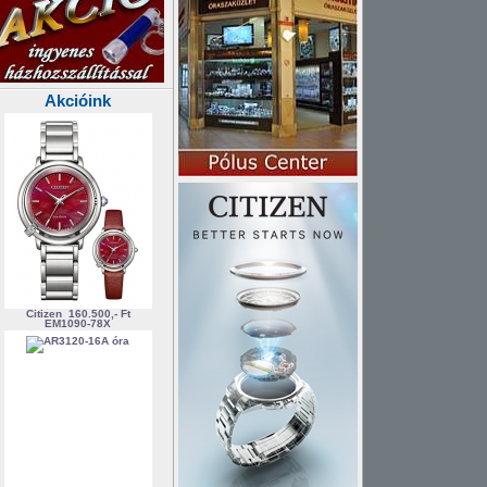
Akcióink
Citizen
160.500,- Ft
EM1090-78X