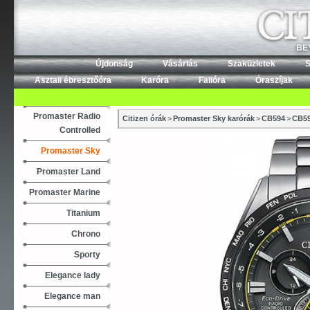
Újdonság
Vásárlás
Szaküzletek
S
Asztali ébresztőóra
Karóra
Falióra
Óraszíjak
Promaster Radio
Citizen órák
>
Promaster Sky karórák
>
CB594
>
CB59
Controlled
Promaster Sky
Promaster Land
Promaster Marine
Titanium
Chrono
Sporty
Elegance lady
Elegance man