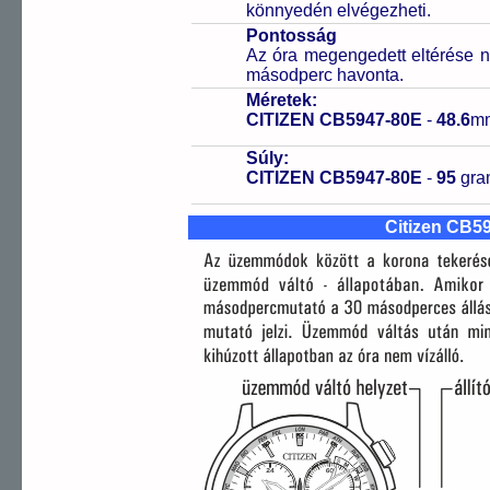
könnyedén elvégezheti.
Pontosság
Az óra megengedett eltérése n
másodperc havonta.
Méretek:
CITIZEN CB5947-80E
-
48.6
m
Súly:
CITIZEN CB5947-80E
-
95
gr
Citizen CB5