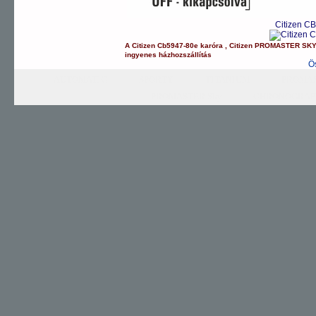
Citizen C
A
Citizen
Cb5947-80e
karóra
,
Citizen
PROMASTER SK
ingyenes házhozszállítás
Ö
AUTOMATIC
SPORTY
TITANIUM
PROMAS
PROMASTER Sky
CHRONOGRAP