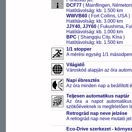
DCF77
( Mainflingen, Németor
Hatótávolság: kb. 1.500 km
WWVB60
( Fort Collins, USA )
Hatótávolság: kb. 3.000 km
JJY40, JJY60
( Fukushima, Fu
Hatótávolság: kb. 1.000 km
BPC
( Shangqiu City, Kína )
Hatótávolság: kb. 1.500 km
1/1 stopper
A mérési egység 1/1 másodperc
Világidő
Városkód alapján az óra automa
Napi ébresztés
Az óra minden nap a beállított é
Teljesen automatikus naptár
Az óra a napot automatiku
szökőéveknek is megfelelően lé
Retrográd nap neve jelzése
A retrográd nap neve mutató jelz
Eco-Drive szerkezet - környe