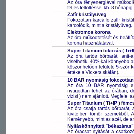
Az óra fényenergiával működik
teljes feltöltéssel kb. 8 hónapi
Zafír kristályüveg
Fokozottan karcálló zafír kris
karcolódik, mint a kristályüveg.
Elektromos korona
Az óra működtetését és beállí
korona használatával.
Super Titanium tokozás ( Ti+I
Az óra tartós bőrbarát, anti-
viselhetik. 40%-kal könnyebb az
köszönhetően felülete 5-ször
értéke a Vickers skálán).
10 BAR nyomásig fokozottan 
Az óra 10 BAR nyomásig ell
nyugodtan lehet az órában, de 
vizisí ) nem ajánlott. Megfelel
Super Titanium ( Ti+IP ) fém
Az óra csatja tartós bőrbarát, 
kivitelben tömör szemekből. 
Keményebb, mint az acél, de a
Nyitáskönnyített "békazáras
Az óracsat nyitását a csatköz