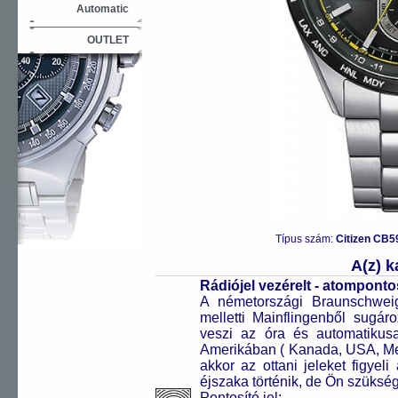
Automatic
OUTLET
Típus szám:
Citizen CB5
A(z) 
Rádiójel vezérelt - atompont
A németországi Braunschweigb
melletti Mainflingenből sugár
veszi az óra és automatikus
Amerikában ( Kanada, USA, Mex
akkor az ottani jeleket figyeli
éjszaka történik, de Ön szükség 
Pontosító jel: