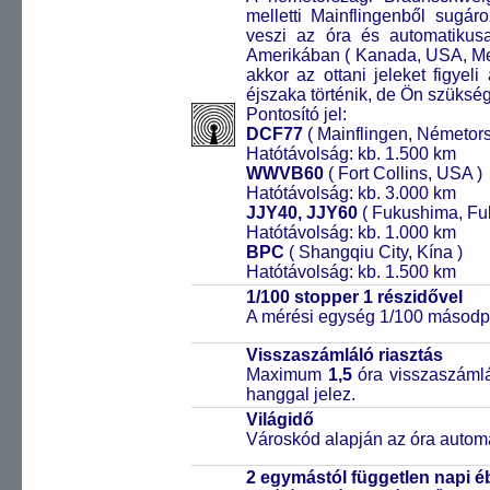
melletti Mainflingenből sugár
veszi az óra és automatikus
Amerikában ( Kanada, USA, Mex
akkor az ottani jeleket figyeli
éjszaka történik, de Ön szükség 
Pontosító jel:
DCF77
( Mainflingen, Németor
Hatótávolság: kb. 1.500 km
WWVB60
( Fort Collins, USA )
Hatótávolság: kb. 3.000 km
JJY40, JJY60
( Fukushima, Fu
Hatótávolság: kb. 1.000 km
BPC
( Shangqiu City, Kína )
Hatótávolság: kb. 1.500 km
1/100 stopper 1 részidővel
A mérési egység 1/100 másodpe
Visszaszámláló riasztás
Maximum
1,5
óra visszaszámlá
hanggal jelez.
Világidő
Városkód alapján az óra automa
2 egymástól független napi é