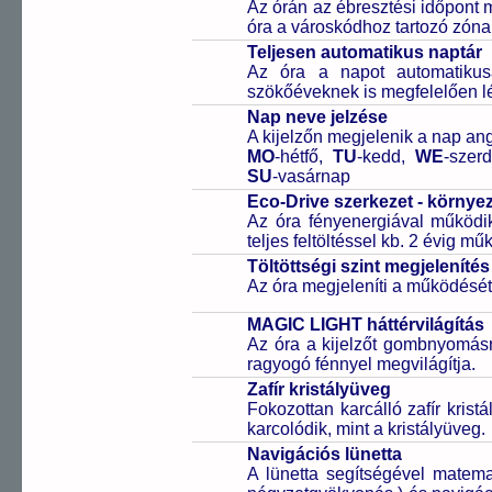
Az órán az ébresztési időpont m
óra a városkódhoz tartozó zónai
Teljesen automatikus naptár
Az óra a napot automatiku
szökőéveknek is megfelelően lé
Nap neve jelzése
A kijelzőn megjelenik a nap ang
MO
-hétfő,
TU
-kedd,
WE
-szer
SU
-vasárnap
Eco-Drive szerkezet - környe
Az óra fényenergiával működik
teljes feltöltéssel kb. 2 évig m
Töltöttségi szint megjelenítés
Az óra megjeleníti a működését b
MAGIC LIGHT háttérvilágítás
Az óra a kijelzőt gombnyomás
ragyogó fénnyel megvilágítja.
Zafír kristályüveg
Fokozottan karcálló zafír kris
karcolódik, mint a kristályüveg.
Navigációs lünetta
A lünetta segítségével matema