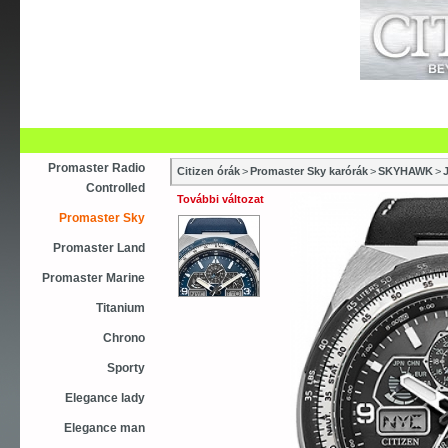
Újdonság
Vásárlás
Szaküzletek
S
Asztali ébresztőóra
Karóra
Falióra
Óraszíjak
Promaster Radio
Citizen órák
>
Promaster Sky karórák
>
SKYHAWK
>
Controlled
További változat
Promaster Sky
Promaster Land
Promaster Marine
Titanium
Chrono
Sporty
Elegance lady
Elegance man