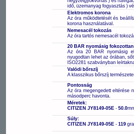
négyzetgyökvonás ) és navigáci
idő, üzemanyag fogyasztás ) vé
Elektromos korona
Az óra működtetését és beállí
korona használatával.
Nemesacél tokozás
Az óra tartós nemesacél tokozá
20 BAR nyomásig fokozottan 
Az óra 20 BAR nyomásig ell
nyugodtan lehet az órában, sőt
ISO2281 szabványban leírtakn
Valódi bőrszíj
A klasszikus bőrszíj természet
Pontosság
Az óra megengedett eltérése n
másodperc havonta.
Méretek:
CITIZEN JY8149-05E
-
50.0
mm
Súly:
CITIZEN JY8149-05E
-
119
gr