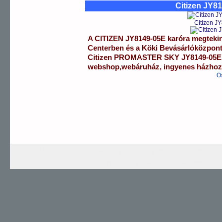
Citizen JY8
Citizen J
A
CITIZEN
JY8149-05E
karóra
megtekin
Centerben
és a
Köki Bevásárlóközpon
Citizen
PROMASTER SKY
JY8149-05E
webshop
,
webáruház
,
ingyenes házhozs
Ö
AUTOMATIC
SPORTY
TITANIUM
PROMAS
PROMASTER Sky
CHRONOGRAP