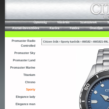
Újdonság
Vásárlás
Szaküzletek
S
Asztali ébresztőóra
Karóra
Falióra
Óraszíjak
Promaster Radio
Citizen órák
>
Sporty karórák
>
AW182
>
AW1821-89L
Controlled
Promaster Sky
Promaster Land
Promaster Marine
Titanium
Chrono
Sporty
Elegance lady
Elegance man