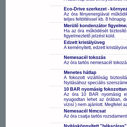
Eco-Drive szerkezet - környe
Az óra fényenergiával működik
teljes feltöltéssel kb. 8 hónapi
Merülő kondenzátor figyelmez
Ha az óra működését biztosító
figyelmeztető jelzést küld.
Edzett kristályüveg
A keményített, edzett kristályü
Nemesacél tokozás
Az óra tartós nemesacél tokozá
Menetes hátlap
A fokozott vizállóság biztosí
Nyitásához speciális szerszám
10 BAR nyomásig fokozottan 
Az óra 10 BAR nyomásig ell
nyugodtan lehet az órában, de 
vizisí ) nem ajánlott. Megfelel
Nemesacél fémcsat
Az óra csatja tartós rozsdament
Nyitáskönnyített "békazáras