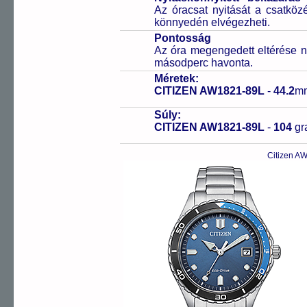
Az óracsat nyitását a csatköz
könnyedén elvégezheti.
Pontosság
Az óra megengedett eltérése n
másodperc havonta.
Méretek:
CITIZEN AW1821-89L
-
44.2
m
Súly:
CITIZEN AW1821-89L
-
104
g
Citizen A