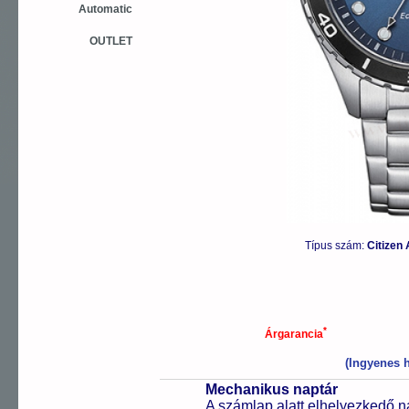
Automatic
OUTLET
Típus szám:
Citizen
*
Árgarancia
(Ingyenes h
Mechanikus naptár
A számlap alatt elhelyezkedő n