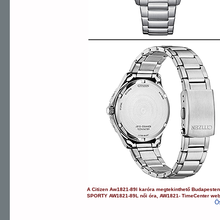
A
Citizen
Aw1821-89l
karóra
megtekinthető Budapeste
SPORTY
AW1821-89L
női óra
,
AW1821-
TimeCenter we
Ö