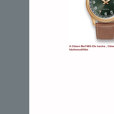
A
Citizen
Bm7483-15x
karóra
,
Citiz
házhozszállítás