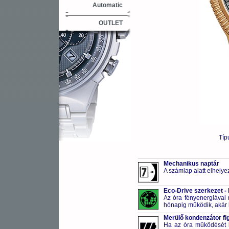
Automatic
OUTLET
Típ
Mechanikus naptár
A számlap alatt elhelye
Eco-Drive szerkezet -
Az óra fényenergiával m
hónapig működik, akár 
Merülő kondenzátor fi
Ha az óra működését bi