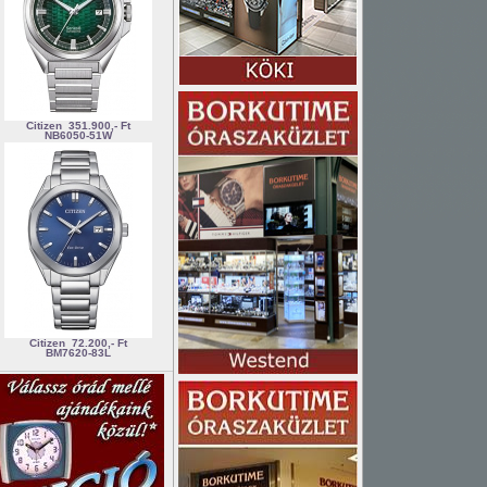
Citizen
351.900,- Ft
NB6050-51W
Citizen
72.200,- Ft
BM7620-83L