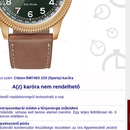
us szám:
Citizen BM7483-15X (Sporty) karóra
A(z) karóra nem rendelhető
zkedő naptárkorongról leolvasható a nap.
 környezetbarát módon a fényenergia működteti
űködik, sohase kell benne elemet cserélni. Egy teljes feltöltéssel kb. 6
korom sötétben is.
gyelmeztető jelzés
ztosító kondenzátor feszültsége lecsökken az óra figyelmeztető jelzést