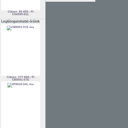
Citizen
95.000,- Ft
CA4590-81L
Leglátogatottabb óráink
Citizen
177.600,- Ft
CB5001-57E