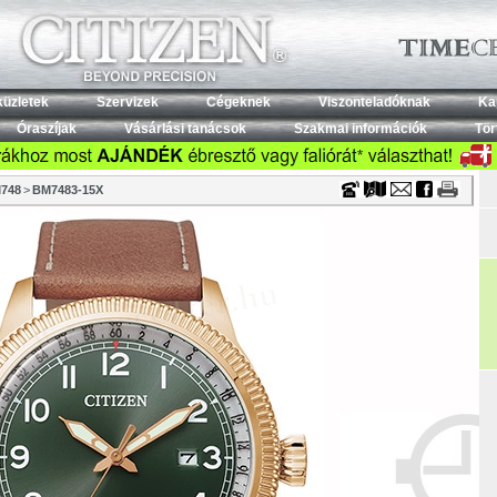
Timecenter
küzletek
Szervizek
Cégeknek
Viszonteladóknak
Ka
Óraszíjak
Vásárlási tanácsok
Szakmai információk
Tör
748
>
BM7483-15X