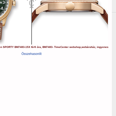
en
SPORTY
BM7483-15X
férfi óra
,
BM7483-
TimeCenter webshop
,
webáruház
,
ingyenes
Összehasonlít