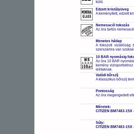
küld.
Edzett kristályüveg
A keményített, edzett k
Nemesacél tokozás
Az óra tartós nemesacé
Menetes hátlap
A fokozott vizállóság 
szerszámra van szüksé
10 BAR nyomásig fokoz
Az óra 10 BAR nyomásig
kemény vizisportokhoz (
leírtaknak.
Valódi bőrszíj
A klasszikus bőrszíj te
Pontosság
Az óra megengedett elt
Méretek:
CITIZEN BM7483-15X
Súly:
CITIZEN BM7483-15X