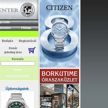
pcsolat
ténelem
Főoldal
Belépés
Regisztráció
Kosár
jelenleg üres
Keresés
Részletes keresés
Újdonságaink