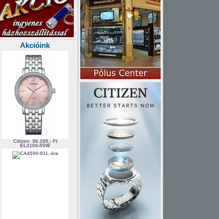
Akcióink
Citizen
36.100,- Ft
EL3100-55W