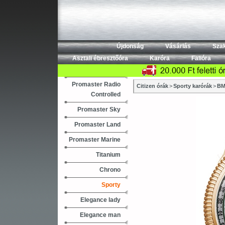
Újdonság
Vásárlás
Sza
Asztali ébresztőóra
Karóra
Falióra
Promaster Radio
Citizen órák
>
Sporty karórák
>
BM
Controlled
Promaster Sky
Promaster Land
Promaster Marine
Titanium
Chrono
Sporty
Elegance lady
Elegance man