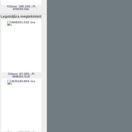
Citizen
188.100,- Ft
AT8020-54L
Legutoljára megtekintett
Citizen
87.400,- Ft
NH8391-51E