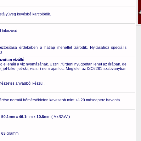
ristályüveg kevésbé karcolódik.
l tokozású.
biztosítása érdekében a hátlap menettel záródik. Nyitásához speciális
g.
ottan vízálló
 ellenáll a víz nyomásának. Úszni, fürdeni nyugodtan lehet az órában, de
 jet-bike, jet-ski, vizisí ) nem ajánlott. Megfelel az ISO2281 szabványban
rmészetes anyagból készül.
érése normál hőmérsékleten kevesebb mint +/- 20 másodperc havonta.
-
50.1
mm x
46.1
mm x
10.8
mm ( MxSZxV )
-
63
gramm