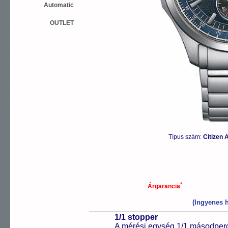
Automatic
OUTLET
Típus szám:
Citizen 
*
Árgarancia
(Ingyenes h
1/1 stopper
A mérési egység 1/1 másodperc