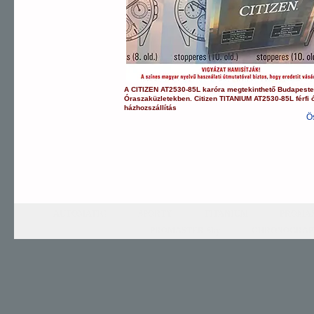
A
CITIZEN
AT2530-85L
karóra
megtekinthető Budapest
Óraszaküzletekben.
Citizen
TITANIUM
AT2530-85L
férfi 
házhozszállítás
Ö
AUTOMATIC
SPORTY
TITANIUM
PROMAS
PROMASTER Sky
CHRONOGRAP