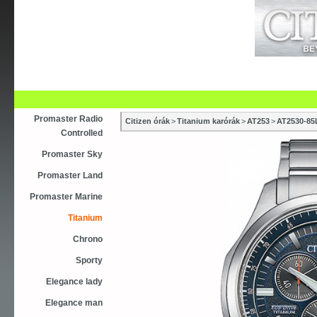
Újdonság
Vásárlás
Szaküzletek
S
Asztali ébresztőóra
Karóra
Falióra
Óraszíjak
Promaster Radio
Citizen órák
>
Titanium karórák
>
AT253
>
AT2530-85
Controlled
Promaster Sky
Promaster Land
Promaster Marine
Titanium
Chrono
Sporty
Elegance lady
Elegance man