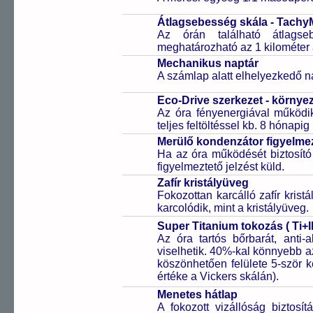
Átlagsebesség skála - Tachy
Az órán található átlagse
meghatározható az 1 kilométer 
Mechanikus naptár
A számlap alatt elhelyezkedő n
Eco-Drive szerkezet - környe
Az óra fényenergiával működik
teljes feltöltéssel kb. 8 hónapi
Merülő kondenzátor figyelmez
Ha az óra működését biztosító
figyelmeztető jelzést küld.
Zafír kristályüveg
Fokozottan karcálló zafír kris
karcolódik, mint a kristályüveg.
Super Titanium tokozás ( Ti+I
Az óra tartós bőrbarát, anti-
viselhetik. 40%-kal könnyebb az
köszönhetően felülete 5-ször
értéke a Vickers skálán).
Menetes hátlap
A fokozott vizállóság biztosí