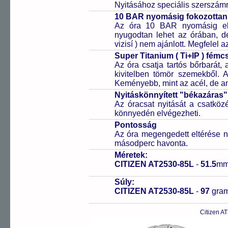
Nyitásához speciális szerszám
10 BAR nyomásig fokozottan 
Az óra 10 BAR nyomásig ell
nyugodtan lehet az órában, de 
vizisí ) nem ajánlott. Megfelel
Super Titanium ( Ti+IP ) fém
Az óra csatja tartós bőrbarát, 
kivitelben tömör szemekből. 
Keményebb, mint az acél, de a
Nyitáskönnyített "békazáras
Az óracsat nyitását a csatköz
könnyedén elvégezheti.
Pontosság
Az óra megengedett eltérése n
másodperc havonta.
Méretek:
CITIZEN AT2530-85L
-
51.5
mm
Súly:
CITIZEN AT2530-85L
-
97
gra
Citizen A