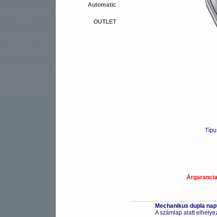
Automatic
OUTLET
Típu
Árgaranci
Mechanikus dupla nap
A számlap alatt elhely