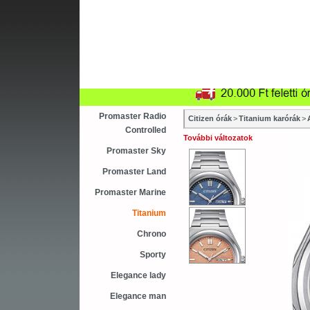
Újdonság
Vásárlás
Sza
Asztali ébresztőóra
Karóra
Falióra
Promaster Radio
Citizen órák
>
Titanium karórák
>
Controlled
További változatok
Promaster Sky
Promaster Land
Promaster Marine
Titanium
Chrono
Sporty
Elegance lady
Elegance man