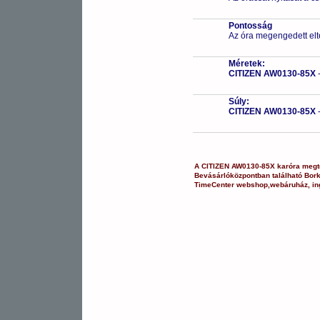
Pontosság
Az óra megengedett elt
Méretek:
CITIZEN AW0130-85X
Súly:
CITIZEN AW0130-85X
A
CITIZEN
AW0130-85X
karóra
megte
Bevásárlóközpontban
található Bor
TimeCenter webshop
,
webáruház
,
in