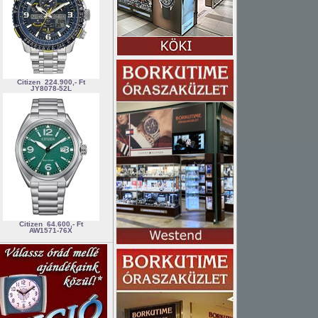
Citizen
224.900,- Ft
JY8078-52L
Citizen
64.600,- Ft
AW1571-76X