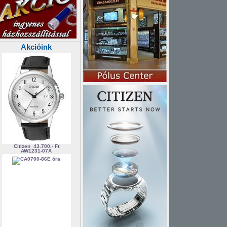
Akcióink
Citizen
43.700,- Ft
AW1231-07A