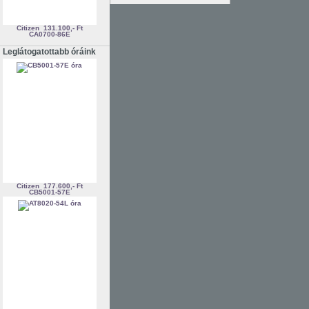
Citizen
131.100,- Ft
CA0700-86E
Leglátogatottabb óráink
Citizen
177.600,- Ft
CB5001-57E