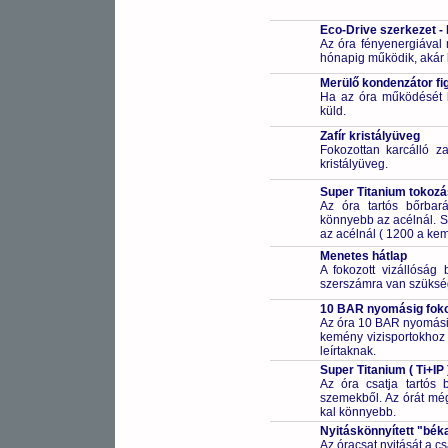
Eco-Drive szerkezet -
Az óra fényenergiával m
hónapig működik, akár 
Merülő kondenzátor fi
Ha az óra működését bi
küld.
Zafír kristályüveg
Fokozottan karcálló za
kristályüveg.
Super Titanium tokozás
Az óra tartós bőrbará
könnyebb az acélnál. S
az acélnál ( 1200 a kem
Menetes hátlap
A fokozott vizállóság 
szerszámra van szüksé
10 BAR nyomásig fokoz
Az óra 10 BAR nyomásig
kemény vizisportokhoz (
leírtaknak.
Super Titanium ( Ti+I
Az óra csatja tartós b
szemekből. Az órát mé
kal könnyebb.
Nyitáskönnyített "bék
Az óracsat nyitását a 