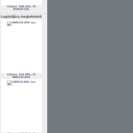
Citizen
188.100,- Ft
AT8020-54L
Legutoljára megtekintett
Citizen
124.400,- Ft
AW0130-85X