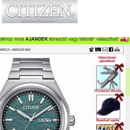
Timecenter
küzletek
Szervizek
Cégeknek
Viszonteladóknak
Ka
Óraszíjak
Vásárlási tanácsok
Szakmai információk
Tör
AW013
>
AW0130-85X
Választható
ajándékok
7Funkciós Bicska
Baseball sapka