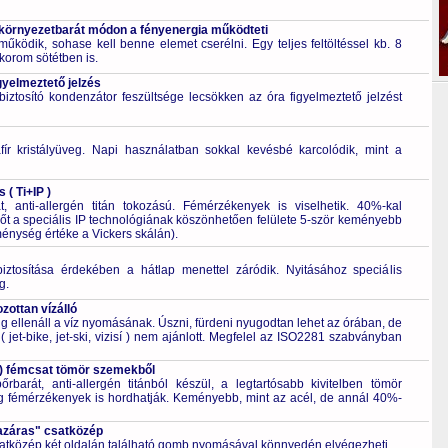
 környezetbarát módon a fényenergia működteti
űködik, sohase kell benne elemet cserélni. Egy teljes feltöltéssel kb. 8
korom sötétben is.
gyelmeztető jelzés
ztosító kondenzátor feszültsége lecsökken az óra figyelmeztető jelzést
fír kristályüveg. Napi használatban sokkal kevésbé karcolódik, mint a
 ( Ti+IP )
t, anti-allergén titán tokozású. Fémérzékenyek is viselhetik. 40%-kal
őt a speciális IP technológiának köszönhetően felülete 5-ször keményebb
énység értéke a Vickers skálán).
biztosítása érdekében a hátlap menettel záródik. Nyitásához speciális
g.
ottan vízálló
 ellenáll a víz nyomásának. Úszni, fürdeni nyugodtan lehet az órában, de
 jet-bike, jet-ski, vizisí ) nem ajánlott. Megfelel az ISO2281 szabványban
P ) fémcsat tömör szemekből
őrbarát, anti-allergén titánból készül, a legtartósabb kivitelben tömör
g fémérzékenyek is hordhatják. Keményebb, mint az acél, de annál 40%-
azáras" csatközép
csatközép két oldalán található gomb nyomásával könnyedén elvégezheti.