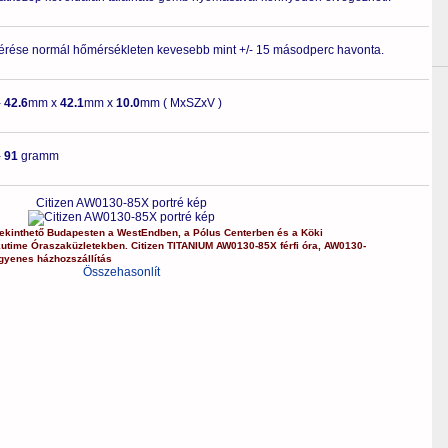
érése normál hőmérsékleten kevesebb mint +/- 15 másodperc havonta.
-
42.6
mm x
42.1
mm x
10.0
mm ( MxSZxV )
-
91
gramm
Citizen AW0130-85X portré kép
kinthető Budapesten a
WestEndben
, a
Pólus Centerben
és a
Köki
kutime Óraszaküzletekben.
Citizen
TITANIUM
AW0130-85X
férfi óra
,
AW0130-
gyenes házhozszállítás
Összehasonlít