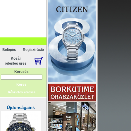
pcsolat
ténelem
Főoldal
Belépés
Regisztráció
Kosár
jelenleg üres
Keresés
Részletes keresés
Újdonságaink