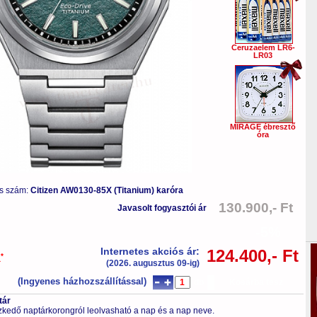
Ceruzaelem LR6-
LR03
MIRAGE ébresztő
óra
s szám:
Citizen AW0130-85X (Titanium) karóra
130.900,- Ft
Javasolt fogyasztói ár
-5%
Internetes akciós ár:
124.400,- Ft
*
a
(2026. augusztus 09-ig)
(Ingyenes házhozszállítással)
db
Kosárba tesz
tár
ezkedő naptárkorongról leolvasható a nap és a nap neve.