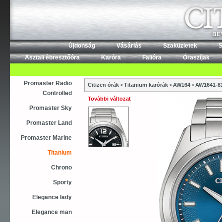
Újdonság
Vásárlás
Szaküzletek
S
Asztali ébresztőóra
Karóra
Falióra
Óraszíjak
Promaster Radio
Citizen órák
>
Titanium karórák
>
AW164
>
AW1641-8
Controlled
További változat
Promaster Sky
Promaster Land
Promaster Marine
Titanium
Chrono
Sporty
Elegance lady
Elegance man