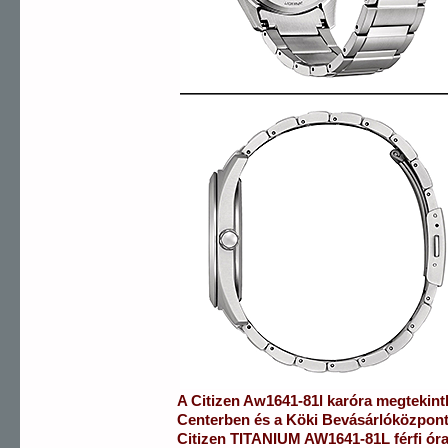
A
Citizen
Aw1641-81l
karóra
megtekint
Centerben
és a
Köki Bevásárlóközpon
Citizen
TITANIUM
AW1641-81L
férfi ór