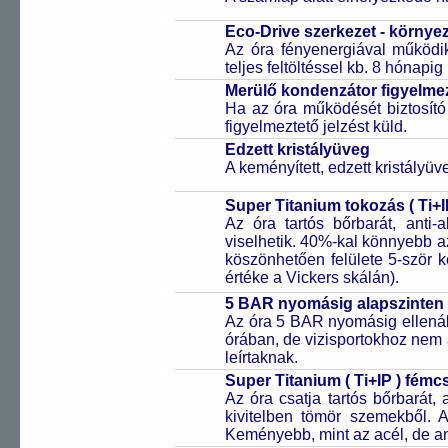
Eco-Drive szerkezet - környe
Az óra fényenergiával működik
teljes feltöltéssel kb. 8 hónapi
Merülő kondenzátor figyelmez
Ha az óra működését biztosító
figyelmeztető jelzést küld.
Edzett kristályüveg
A keményített, edzett kristályü
Super Titanium tokozás ( Ti+I
Az óra tartós bőrbarát, anti-
viselhetik. 40%-kal könnyebb az
köszönhetően felülete 5-ször
értéke a Vickers skálán).
5 BAR nyomásig alapszinten 
Az óra 5 BAR nyomásig ellenáll
órában, de vizisportokhoz nem
leírtaknak.
Super Titanium ( Ti+IP ) fém
Az óra csatja tartós bőrbarát, 
kivitelben tömör szemekből. 
Keményebb, mint az acél, de a