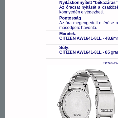
Nyitáskönnyített "békazáras
Az óracsat nyitását a csatköz
könnyedén elvégezheti.
Pontosság
Az óra megengedett eltérése n
másodperc havonta.
Méretek:
CITIZEN AW1641-81L
-
48.6
m
Súly:
CITIZEN AW1641-81L
-
85
gr
Citizen A