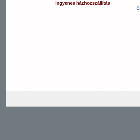
ingyenes házhozszállítás
Ö
AUTOMATIC
SPORTY
TITANIUM
PROMAS
PROMASTER Sky
CHRONOGRAP