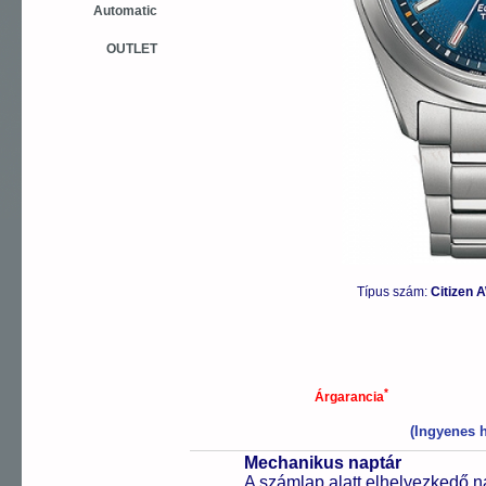
Automatic
OUTLET
Típus szám:
Citizen 
*
Árgarancia
(Ingyenes h
Mechanikus naptár
A számlap alatt elhelyezkedő n