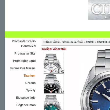
Újdonság
Vásárlás
Szaküzletek
S
Asztali ébresztőóra
Karóra
Falióra
Óraszíjak
Promaster Radio
Citizen órák
>
Titanium karórák
>
AW190
>
AW1900-5
Controlled
További változatok
Promaster Sky
Promaster Land
Promaster Marine
Titanium
Chrono
Sporty
Elegance lady
Elegance man