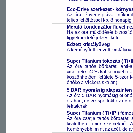
Eco-Drive szerkezet - környe
Az óra fényenergiával működik
teljes feltöltéssel kb. 8 hónapi
Merülő kondenzátor figyelmez
Ha az óra működését biztosító
figyelmeztető jelzést küld.
Edzett kristályüveg
A keményített, edzett kristályü
Super Titanium tokozás ( Ti+I
Az óra tartós bőrbarát, anti-
viselhetik. 40%-kal könnyebb az
köszönhetően felülete 5-ször
értéke a Vickers skálán).
5 BAR nyomásig alapszinten 
Az óra 5 BAR nyomásig ellenáll
órában, de vizisportokhoz nem
leírtaknak.
Super Titanium ( Ti+IP ) fém
Az óra csatja tartós bőrbarát, 
kivitelben tömör szemekből. 
Keményebb, mint az acél, de a