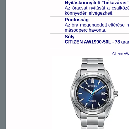
Nyitáskönnyített "békazáras
Az óracsat nyitását a csatköz
könnyedén elvégezheti.
Pontosság
Az óra megengedett eltérése n
másodperc havonta.
Súly:
CITIZEN AW1900-50L
-
78
gr
Citizen A