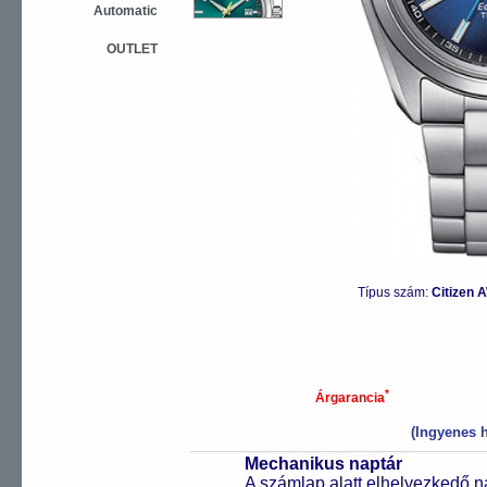
Automatic
OUTLET
Típus szám:
Citizen 
*
Árgarancia
(Ingyenes h
Mechanikus naptár
A számlap alatt elhelyezkedő n