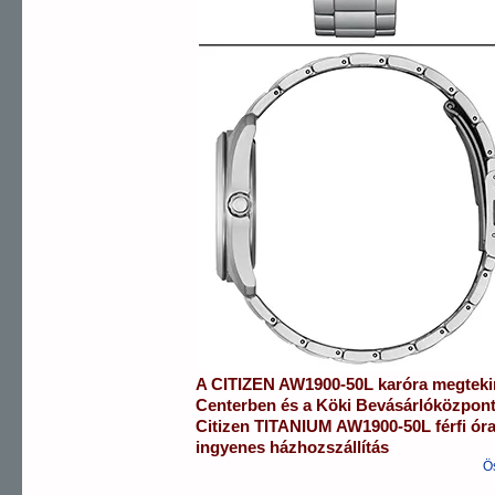
A
CITIZEN
AW1900-50L
karóra
megteki
Centerben
és a
Köki Bevásárlóközpon
Citizen
TITANIUM
AW1900-50L
férfi ór
ingyenes házhozszállítás
Ö