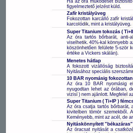
Ha az óra működését biztosító
figyelmeztető jelzést küld.
Zafír kristályüveg
Fokozottan karcálló zafír kris
karcolódik, mint a kristályüveg.
Super Titanium tokozás ( Ti+I
Az óra tartós bőrbarát, anti-
viselhetik. 40%-kal könnyebb az
köszönhetően felülete 5-ször
értéke a Vickers skálán).
Menetes hátlap
A fokozott vizállóság biztosí
Nyitásához speciális szerszám
10 BAR nyomásig fokozottan 
Az óra 10 BAR nyomásig ell
nyugodtan lehet az órában, de 
vizisí ) nem ajánlott. Megfelel
Super Titanium ( Ti+IP ) fém
Az óra csatja tartós bőrbarát, 
kivitelben tömör szemekből. 
Keményebb, mint az acél, de a
Nyitáskönnyített "békazáras
Az óracsat nyitását a csatköz