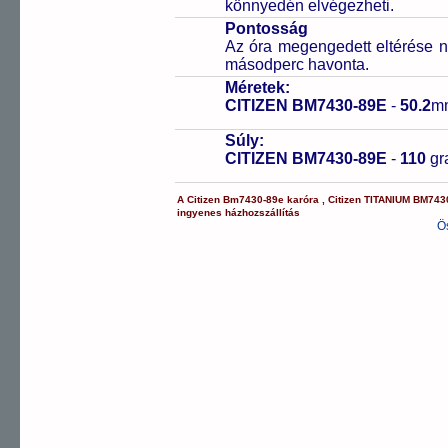
könnyedén elvégezheti.
Pontosság
Az óra megengedett eltérése n
másodperc havonta.
Méretek:
CITIZEN BM7430-89E
-
50.2
m
Súly:
CITIZEN BM7430-89E
-
110
g
A
Citizen
Bm7430-89e
karóra
,
Citizen
TITANIUM
BM743
ingyenes házhozszállítás
Ö