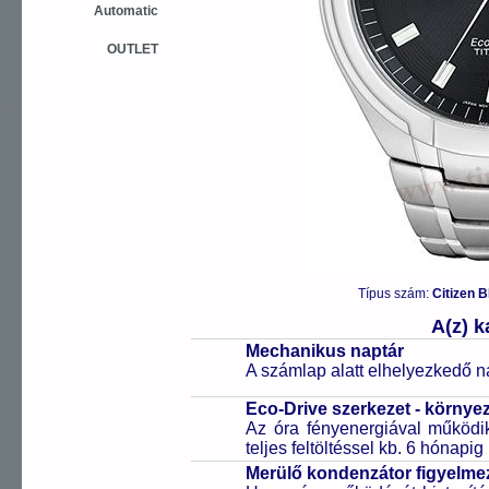
Automatic
OUTLET
Típus szám:
Citizen 
A(z) 
Mechanikus naptár
A számlap alatt elhelyezkedő n
Eco-Drive szerkezet - környe
Az óra fényenergiával működik
teljes feltöltéssel kb. 6 hónapi
Merülő kondenzátor figyelmez