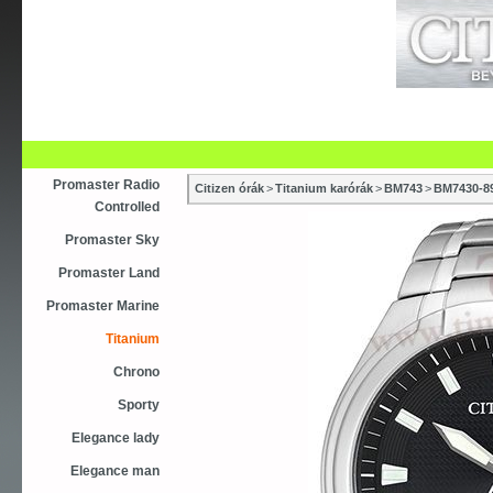
Újdonság
Vásárlás
Szaküzletek
S
Asztali ébresztőóra
Karóra
Falióra
Óraszíjak
Promaster Radio
Citizen órák
>
Titanium karórák
>
BM743
>
BM7430-8
Controlled
Promaster Sky
Promaster Land
Promaster Marine
Titanium
Chrono
Sporty
Elegance lady
Elegance man