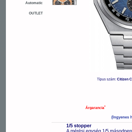
Automatic
OUTLET
Típus szám:
Citizen 
*
Árgarancia
(Ingyenes h
1/5 stopper
A mérési egység 1/5 másodperc