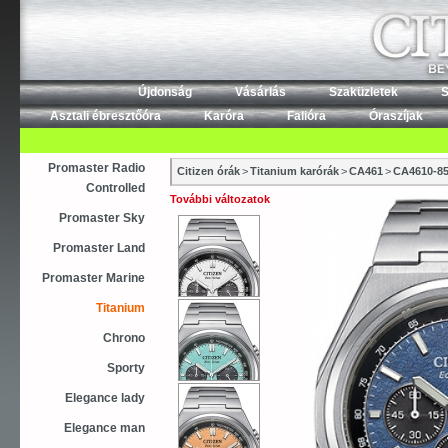
Újdonság
Vásárlás
Szaküzletek
S
Asztali ébresztőóra
Karóra
Falióra
Óraszíjak
Promaster Radio
Citizen órák
>
Titanium karórák
>
CA461
>
CA4610-8
Controlled
További változatok
Promaster Sky
Promaster Land
Promaster Marine
Titanium
Chrono
Sporty
Elegance lady
Elegance man