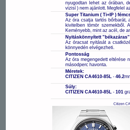
nyugodtan lehet az órában, de 
vizisí ) nem ajánlott. Megfelel
Super Titanium ( Ti+IP ) fém
Az óra csatja tartós bőrbarát, 
kivitelben tömör szemekből. 
Keményebb, mint az acél, de a
Nyitáskönnyített "békazáras
Az óracsat nyitását a csatköz
könnyedén elvégezheti.
Pontosság
Az óra megengedett eltérése n
másodperc havonta.
Méretek:
CITIZEN CA4610-85L
-
46.2
m
Súly:
CITIZEN CA4610-85L
-
101
g
Citizen C