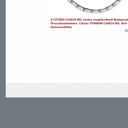
A
CITIZEN
CA4610-85L
karóra
megtekinthető Budapest
Óraszaküzletekben.
Citizen
TITANIUM
CA4610-85L
férfi
házhozszállítás
Ö
AUTOMATIC
SPORTY
TITANIUM
PROMAS
PROMASTER Sky
CHRONOGRAP