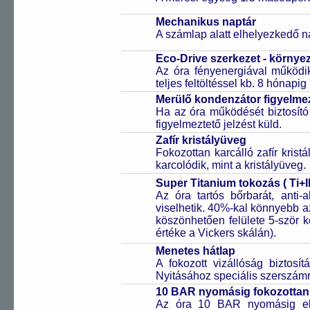
Mechanikus naptár
A számlap alatt elhelyezkedő n
Eco-Drive szerkezet - környe
Az óra fényenergiával működik
teljes feltöltéssel kb. 8 hónapi
Merülő kondenzátor figyelmez
Ha az óra működését biztosító
figyelmeztető jelzést küld.
Zafír kristályüveg
Fokozottan karcálló zafír kris
karcolódik, mint a kristályüveg.
Super Titanium tokozás ( Ti+I
Az óra tartós bőrbarát, anti-
viselhetik. 40%-kal könnyebb az
köszönhetően felülete 5-ször
értéke a Vickers skálán).
Menetes hátlap
A fokozott vizállóság biztosí
Nyitásához speciális szerszám
10 BAR nyomásig fokozottan 
Az óra 10 BAR nyomásig ell