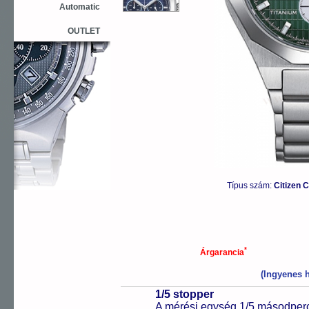
Automatic
OUTLET
Típus szám:
Citizen 
*
Árgarancia
(Ingyenes h
1/5 stopper
A mérési egység 1/5 másodperc