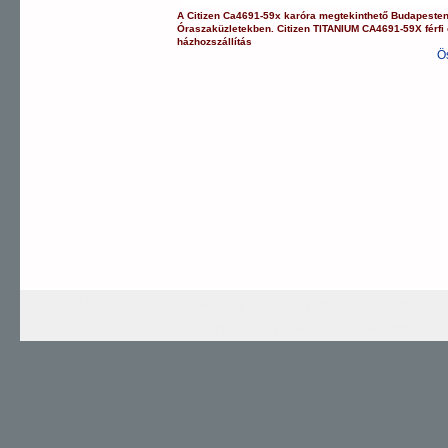
A
Citizen
Ca4691-59x
karóra
megtekinthető Budapeste
Óraszaküzletekben.
Citizen
TITANIUM
CA4691-59X
férfi
házhozszállítás
Ö
AUTOMATIC
SPORTY
TITANIUM
PROMAS
PROMASTER Sky
CHRONOGRAP