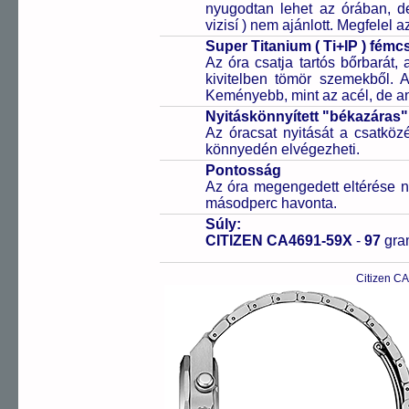
nyugodtan lehet az órában, de 
vizisí ) nem ajánlott. Megfelel
Super Titanium ( Ti+IP ) fém
Az óra csatja tartós bőrbarát, 
kivitelben tömör szemekből. 
Keményebb, mint az acél, de a
Nyitáskönnyített "békazáras
Az óracsat nyitását a csatköz
könnyedén elvégezheti.
Pontosság
Az óra megengedett eltérése n
másodperc havonta.
Súly:
CITIZEN CA4691-59X
-
97
gr
Citizen C