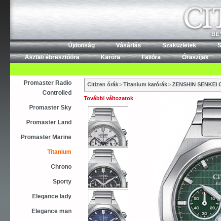
Újdonság
Vásárlás
Szaküzletek
S
Asztali ébresztőóra
Karóra
Falióra
Óraszíjak
Promaster Radio
Citizen órák
>
Titanium karórák
>
ZENSHIN SENKEI
Controlled
További változatok
Promaster Sky
Promaster Land
Promaster Marine
Titanium
Chrono
Sporty
Elegance lady
Elegance man