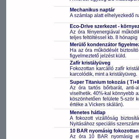
Mechanikus naptár
A számlap alatt elhelyezkedő n
Eco-Drive szerkezet - környe
Az óra fényenergiával működik
teljes feltöltéssel kb. 8 hónapi
Merülő kondenzátor figyelmez
Ha az óra működését biztosító
figyelmeztető jelzést küld.
Zafír kristályüveg
Fokozottan karcálló zafír kris
karcolódik, mint a kristályüveg.
Super Titanium tokozás ( Ti+I
Az óra tartós bőrbarát, anti-
viselhetik. 40%-kal könnyebb az
köszönhetően felülete 5-ször
értéke a Vickers skálán).
Menetes hátlap
A fokozott vizállóság biztosí
Nyitásához speciális szerszám
10 BAR nyomásig fokozottan 
Az óra 10 BAR nyomásig ell