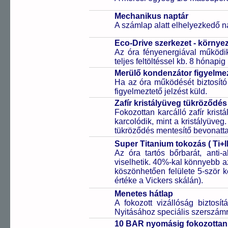
Mechanikus naptár
A számlap alatt elhelyezkedő n
Eco-Drive szerkezet - környe
Az óra fényenergiával működik
teljes feltöltéssel kb. 8 hónapi
Merülő kondenzátor figyelmez
Ha az óra működését biztosító
figyelmeztető jelzést küld.
Zafír kristályüveg tükröződés
Fokozottan karcálló zafír kris
karcolódik, mint a kristályüveg
tükröződés mentesítő bevonattal 
Super Titanium tokozás ( Ti+I
Az óra tartós bőrbarát, anti-
viselhetik. 40%-kal könnyebb az
köszönhetően felülete 5-ször
értéke a Vickers skálán).
Menetes hátlap
A fokozott vizállóság biztosí
Nyitásához speciális szerszám
10 BAR nyomásig fokozottan 