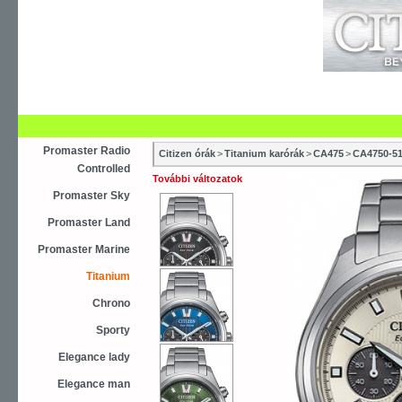
Újdonság
Vásárlás
Szaküzletek
S
Asztali ébresztőóra
Karóra
Falióra
Óraszíjak
Promaster Radio
Citizen órák
>
Titanium karórák
>
CA475
>
CA4750-5
Controlled
További változatok
Promaster Sky
Promaster Land
Promaster Marine
Titanium
Chrono
Sporty
Elegance lady
Elegance man