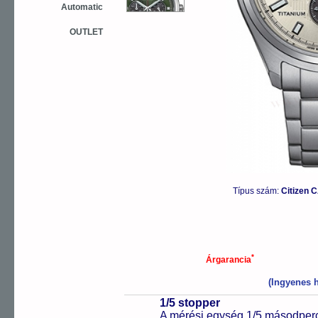
Automatic
OUTLET
Típus szám:
Citizen 
*
Árgarancia
(Ingyenes h
1/5 stopper
A mérési egység 1/5 másodperc