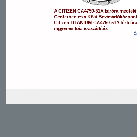
A
CITIZEN
CA4750-51A
karóra
megteki
Centerben
és a
Köki Bevásárlóközpon
Citizen
TITANIUM
CA4750-51A
férfi ór
ingyenes házhozszállítás
Ö
AUTOMATIC
SPORTY
TITANIUM
PROMAS
PROMASTER Sky
CHRONOGRAP