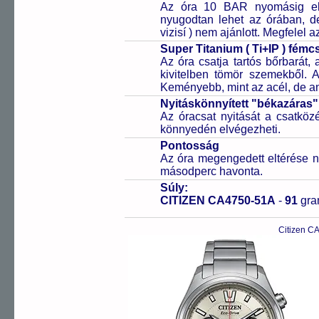
Az óra 10 BAR nyomásig ell
nyugodtan lehet az órában, de 
vizisí ) nem ajánlott. Megfelel
Super Titanium ( Ti+IP ) fém
Az óra csatja tartós bőrbarát, 
kivitelben tömör szemekből. 
Keményebb, mint az acél, de a
Nyitáskönnyített "békazáras
Az óracsat nyitását a csatköz
könnyedén elvégezheti.
Pontosság
Az óra megengedett eltérése n
másodperc havonta.
Súly:
CITIZEN CA4750-51A
-
91
gr
Citizen C