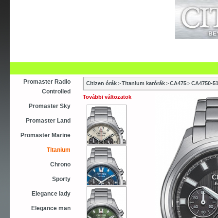
Újdonság
Vásárlás
Szaküzletek
S
Asztali ébresztőóra
Karóra
Falióra
Óraszíjak
Promaster Radio
Citizen órák
>
Titanium karórák
>
CA475
>
CA4750-5
Controlled
További változatok
Promaster Sky
Promaster Land
Promaster Marine
Titanium
Chrono
Sporty
Elegance lady
Elegance man