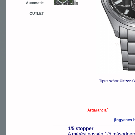
Automatic
OUTLET
Típus szám:
Citizen 
*
Árgarancia
(Ingyenes h
1/5 stopper
A mérési egység 1/5 másodperc