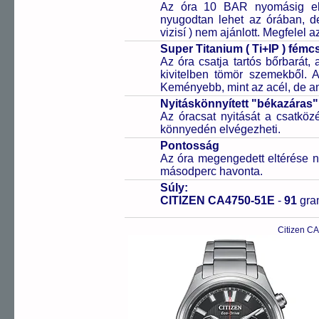
Az óra 10 BAR nyomásig ell
nyugodtan lehet az órában, de 
vizisí ) nem ajánlott. Megfelel
Super Titanium ( Ti+IP ) fém
Az óra csatja tartós bőrbarát, 
kivitelben tömör szemekből. 
Keményebb, mint az acél, de a
Nyitáskönnyített "békazáras
Az óracsat nyitását a csatköz
könnyedén elvégezheti.
Pontosság
Az óra megengedett eltérése n
másodperc havonta.
Súly:
CITIZEN CA4750-51E
-
91
gr
Citizen C