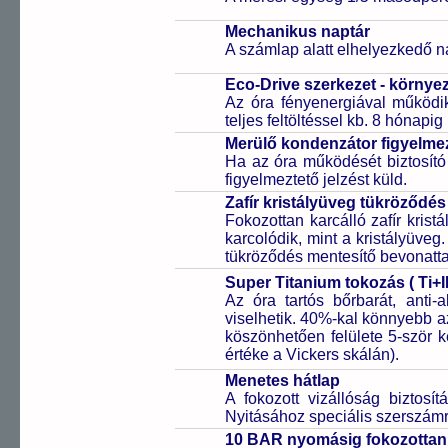
Mechanikus naptár
A számlap alatt elhelyezkedő n
Eco-Drive szerkezet - környe
Az óra fényenergiával működik
teljes feltöltéssel kb. 8 hónapi
Merülő kondenzátor figyelmez
Ha az óra működését biztosító
figyelmeztető jelzést küld.
Zafír kristályüveg tükröződés
Fokozottan karcálló zafír kris
karcolódik, mint a kristályüveg
tükröződés mentesítő bevonattal 
Super Titanium tokozás ( Ti+I
Az óra tartós bőrbarát, anti-
viselhetik. 40%-kal könnyebb az
köszönhetően felülete 5-ször
értéke a Vickers skálán).
Menetes hátlap
A fokozott vizállóság biztosí
Nyitásához speciális szerszám
10 BAR nyomásig fokozottan 