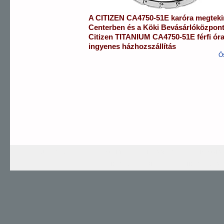
A
CITIZEN
CA4750-51E
karóra
megteki
Centerben
és a
Köki Bevásárlóközpon
Citizen
TITANIUM
CA4750-51E
férfi ór
ingyenes házhozszállítás
Ö
AUTOMATIC
SPORTY
TITANIUM
PROMAS
PROMASTER Sky
CHRONOGRAP