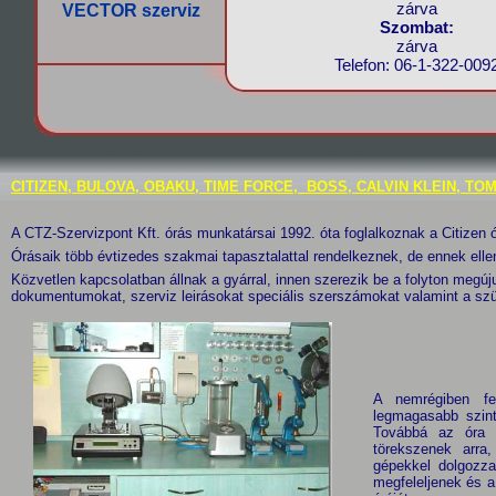
zárva
VECTOR szerviz
Szombat:
zárva
Telefon: 06-1-322-009
CITIZEN, BULOVA, OBAKU, TIME FORCE, BOSS, CALVIN KLEIN, TOMMY H
A CTZ-Szervizpont Kft. órás munkatársai 1992. óta foglalkoznak a Citizen ó
Órásaik több évtizedes szakmai tapasztalattal rendelkeznek, de ennek ell
Közvetlen kapcsolatban állnak a gyárral, innen szerezik be a folyton megúj
dokumentumokat, szerviz leirásokat speciális szerszámokat valamint a sz
A nemrégiben fel
legmagasabb szinte
Továbbá az óra s
törekszenek arr
gépekkel dolgozza
megfeleljenek és a