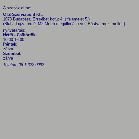
A szerviz címe:
CTZ-Szervízpont Kft.
1073 Budapest, Erzsébet körút 4. ( félemelet 5.)
(Blaha Lujza térnél M2 Metró megállónál a volt Bástya mozi mellett)
nyitvatartás:
Hétfő - Csütörtök:
10.00-16.00
Péntek:
zárva
Szombat:
zárva
Telefon: 06-1-322-0092