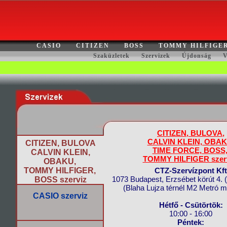
CASIO
CITIZEN
BOSS
TOMMY HILFIGE
Szaküzletek
Szervizek
Újdonság
V
CITIZEN,
BULOVA,
CALVIN KLEIN, OBAK
CITIZEN, BULOVA
TIME FORCE, BOSS
CALVIN KLEIN,
TOMMY HILFIGER szerv
OBAKU,
TOMMY HILFIGER,
CTZ-Szervízpont Kft
1073 Budapest, Erzsébet körút 4. ( 
BOSS szerviz
(Blaha Lujza térnél M2 Metró m
CASIO szerviz
Hétfő - Csütörtök:
10:00 - 16:00
Péntek: