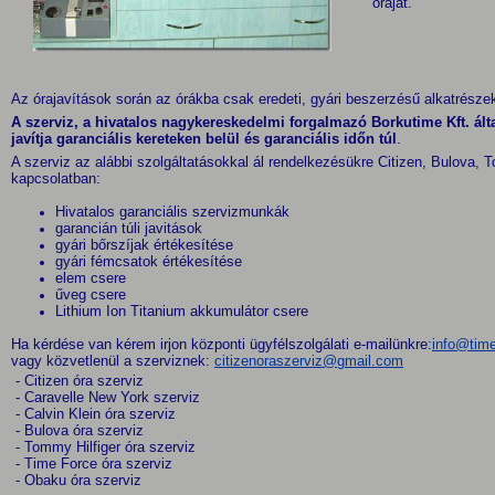
óráját.
Az órajavítások során az órákba csak eredeti, gyári beszerzésű alkatrésze
A szerviz, a hivatalos nagykereskedelmi forgalmazó Borkutime Kft. által 
javítja garanciális kereteken belül és garanciális időn túl
.
A szerviz az alábbi szolgáltatásokkal ál rendelkezésükre Citizen, Bulova
kapcsolatban:
Hivatalos garanciális szervizmunkák
garancián túli javitások
gyári bőrszíjak értékesítése
gyári fémcsatok értékesítése
elem csere
űveg csere
Lithium Ion Titanium akkumulátor csere
Ha kérdése van kérem irjon központi ügyfélszolgálati e-mailünkre:
info@time
vagy közvetlenül a szerviznek:
citizenoraszerviz@gmail.com
- Citizen óra szerviz
- Caravelle New York szerviz
- Calvin Klein óra szerviz
- Bulova óra szerviz
- Tommy Hilfiger óra szerviz
- Time Force óra szerviz
- Obaku óra szerviz