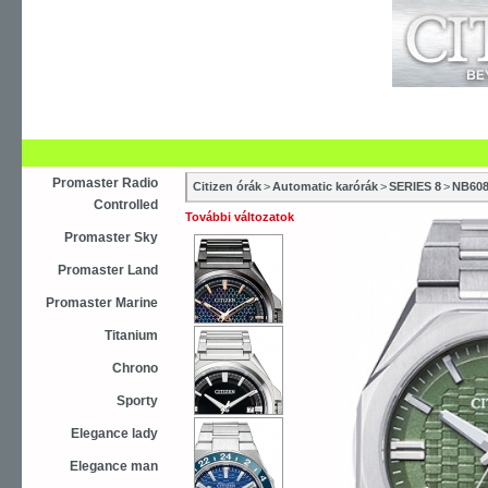
Újdonság
Vásárlás
Szaküzletek
S
Asztali ébresztőóra
Karóra
Falióra
Óraszíjak
Promaster Radio
Citizen órák
>
Automatic karórák
>
SERIES 8
>
NB608
Controlled
További változatok
Promaster Sky
Promaster Land
Promaster Marine
Titanium
Chrono
Sporty
Elegance lady
Elegance man