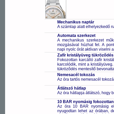
Mechanikus naptár
A számlap alatt elhelyezkedő n
Automata szerkezet
A mechanikus szerkezet műkö
mozgásával húzhat fel. A pon
napi nyolc órát aktívan viselni a
Zafír kristályüveg tükröződés
Fokozottan karcálló zafír kris
karcolódik, mint a kristályüveg
tükröződés mentesítő bevonattal 
Nemesacél tokozás
Az óra tartós nemesacél tokozá
Átlátszó hátlap
Az óra hátlapja átlátszó, hogy 
10 BAR nyomásig fokozottan 
Az óra 10 BAR nyomásig ell
nyugodtan lehet az órában, de 