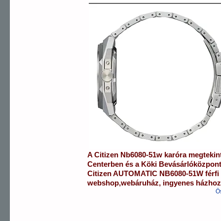
A
Citizen
Nb6080-51w
karóra
megtekin
Centerben
és a
Köki Bevásárlóközpon
Citizen
AUTOMATIC
NB6080-51W
férfi
webshop
,
webáruház
,
ingyenes házhozs
Ö