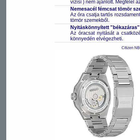
vizisí ) nem ajánlott. Megfelel
Nemesacél fémcsat tömör sz
Az óra csatja tartós rozsdament
tömör szemekből.
Nyitáskönnyített "békazáras
Az óracsat nyitását a csatköz
könnyedén elvégezheti.
Citizen N