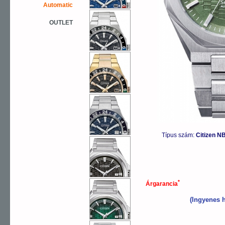
Automatic
OUTLET
Típus szám:
Citizen N
*
Árgarancia
(Ingyenes h