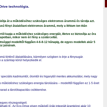
Drive technológia.
alakítja át a működéséhez szükséges elektromos árammá és tárolja azt.
usú fényt átalakítani elektromos árammá, mely a lithium ion titán
tól kapja a működéshez szükséges energiát, illetve ez biztosítja az óra
lapotban, mikor nem éri fény a szolárcellát.
ltöttséggel modelltől függően 4-6-8-12 hónapig, de egyes modellek akár 5
oz jutnának.
 történő átalakítására, bármilyen szögben is érje a fénysugár.
 a számlap körül helyezkedik el.
speciális kadmiumtól, ólomtól és higanytól mentes akkumulátor, mely nagy
os működéshez szükséges energia tárolására – modelltől függően ez 1-5 évet
t marad a tárolókapacitás csökkenése.
 egyes részegységeit.
lálható IC. Az Eco-Drive elven működő órák integrált áramkörei akár 10