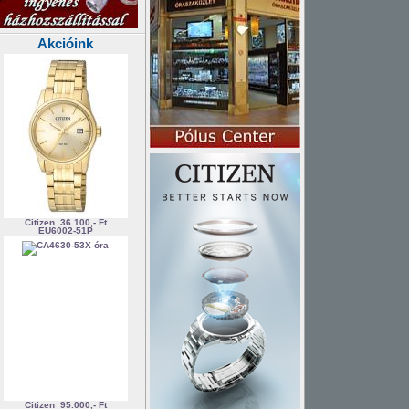
Akcióink
Citizen
36.100,- Ft
EU6002-51P
Citizen
95.000,- Ft