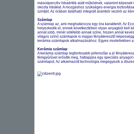
másodperc/év hibaérték alatt működnek, valamint képesek k
okozta hibákat. A mozgáshoz szükséges energia biztosítása é
szintjét. Az órában található integrált áramkör vezérli az ébr
Számlap
A számlap az, ami meghatározza egy óra karakterét. Az Eco-D
helyezkedik el, ennek következtében olyan anyagból kell k
annál jobb, minél sötétebb annak színe, hiszen annál kevésb
világos színű számlapok is magas fényáteresztő képességgel b
kerámia számlapok alkalmazásához.
Egyes modellekben a s
Kerámia számlap
A kerámia számlap legfontosabb jellemzője a jó fényátere
fémgyűrűvel erősítik meg, hátlapjára egy speciális anyagot
számlapot. Az alkalmazott technológia megegyezik a díszes k