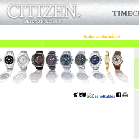
üzletek
Szervizek
Cégeknek
Viszonteladóknak
K
Óraszíjak
Vásárlási tanácsok
Szakmai információk
Tö