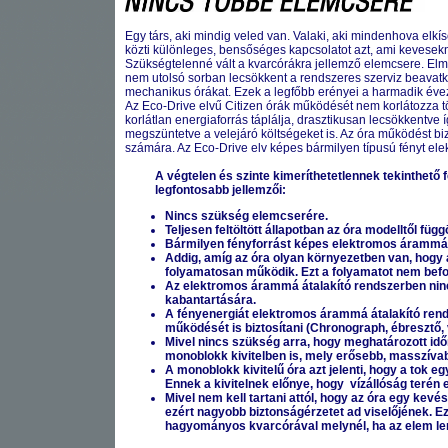
Egy társ, aki mindig veled van. Valaki, aki mindenhova elkí
közti különleges, bensőséges kapcsolatot azt, ami kevesekn
Szükségtelenné vált a kvarcórákra jellemző elemcsere. Elma
nem utolsó sorban lecsökkent a rendszeres szerviz beavatk
mechanikus órákat. Ezek a legfőbb erényei a harmadik éve
Az Eco-Drive elvű Citizen órák működését nem korlátozza tö
korlátlan energiaforrás táplálja, drasztikusan lecsökkent
megszüntetve a velejáró költségeket is. Az óra működést bi
számára. Az Eco-Drive elv képes bármilyen típusú fényt el
A végtelen és szinte kimeríthetetlennek tekinthető 
legfontosabb jellemzői:
Nincs szükség elemcserére.
Teljesen feltöltött állapotban az óra modelltől fü
Bármilyen fényforrást képes elektromos árammá á
Addig, amíg az óra olyan környezetben van, hogy ak
folyamatosan működik. Ezt a folyamatot nem befol
Az elektromos árammá átalakító rendszerben ninc
kabantartására.
A fényenergiát elektromos árammá átalakító rend
működését is biztosítani (Chronograph, ébresztő,
Mivel nincs szükség arra, hogy meghatározott időn
monoblokk kivitelben is, mely erősebb, masszívab
A monoblokk kivitelű óra azt jelenti, hogy a tok 
Ennek a kivitelnek előnye, hogy vízállóság terén 
Mivel nem kell tartani attól, hogy az óra egy ke
ezért nagyobb biztonságérzetet ad viselőjének. 
hagyományos kvarcórával melynél, ha az elem le