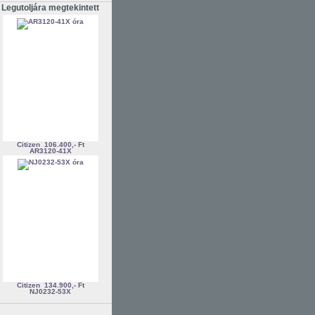
Legutoljára megtekintett
Citizen
106.400,- Ft
AR3120-41X
Citizen
134.900,- Ft
NJ0232-53X