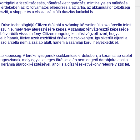
orrigálni a feszültségesés, hőmérsékletingadozás, mint helytelen működés
rdekében az IC folyamatos ellenőrzés alatt tartja, az akkumulátor töltöttségi
esztő, a stopper és a visszaszámláló riasztás funkciót is.
rive technológiájú Citizen óráknál a számlap közvetlenül a szolárcella felett
észülnie, mely fény áteresztésére képes. A számlap fényáteresztő képessége
é verődik vissza a fény. Citizen rengeteg kutatást végzett azért, hogy a
írjanak, illetve azok esztétikai értéke ne csökkenjen. Így sikerült eljutni a
zolárcella nem a szálap alatt, hanem a számlap körül helyezkedik el.
sztő képesség. A törékenységének csökkentése érdekében, a kerámialap szélét
 ragasztanak, mely egy esetleges törés esetén nem engedi darabjaira esni a
erámia álarcok készítésével, ahol is a díszítéseket vékony rétegre viszik fel.