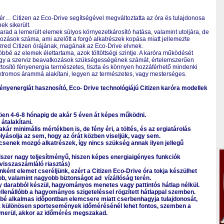
sér… Citizen az Eco-Drive segítségével megváltoztatta az óra és tulajdonosa
ek sikerült.
rad a lemerült elemek súlyos környezetkárosító hatása, valamint utoljára, de
ozások száma, ami azelőtt a forgó alkatrészek kopása miatt jellemezte
zred Citizen órájának, magának az Eco-Drive elvnek.
bbé az elemek élettartama, azok töltöttségi szintje. A karóra működését
ve így a szerviz beavatkozások szükségességének számát, értelemszerűen
ztosító fényenergia természetes, tiszta és könnyen hozzáférhető mindenki
ektromos árammá alakítani, legyen az természetes, vagy mesterséges.
fényenergiát hasznosító, Eco- Drive technológiájú Citizen karóra modellek
ggöen 4-6-8 hónapig de akár 5 éven át képes működni.
talakítani.
ár minimális mértékben is, de fény éri, a töltés, és az ergiatárolás
yásolja az sem, hogy az órát közben viseljük, vagy sem.
senek mozgó alkatrészek, így nincs szükség annak ilyen jellegű
szer nagy teljesítményű, hiszen képes energiaigényes funkciók
 visszaszámláló riasztás)
ként elemet cseréljünk, ezért a Citizen Eco-Drive óra tokja készülhet
b, valamint nagyobb biztonságot ad vízállóság terén.
egy darabból készül, hagyományos menetes vagy pattintós hátlap nélkül.
ellenállóbb a hagyományos szigeteléssel rögzített hátlappal szemben.
vésbé alkalmas időpontban elemcsere miatt cserbenhagyja tulajdonosát,
Ez különösen sportesemények időmérésénél lehet fontos, szemben a
merül, akkor az időmérés megszakad.