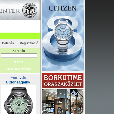
apcsolat
rténelem
Főoldal
Belépés
Regisztráció
Keresés
Részletes keresés
Megosztás
Újdonságaink