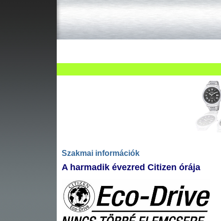
Újdonság
Vásárlás
Szak
Asztali ébresztőóra
Karóra
Falióra
Szakmai információk
A harmadik évezred Citizen órája