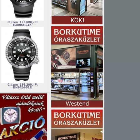
Citizen
177.600,- Ft
BJ8055-04X
Citizen
186.200,- Ft
BN1024-01E