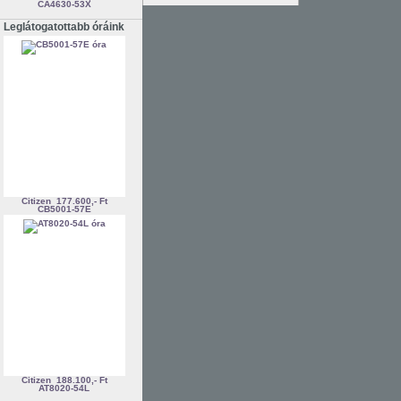
CA4630-53X
Leglátogatottabb óráink
Citizen
177.600,- Ft
CB5001-57E
Citizen
188.100,- Ft
AT8020-54L