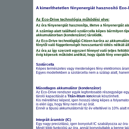
A kimeríthetetlen fényenergiát hasznosító Eco-
Az Eco-Drive technológia működési elve:
Az óra fényenergiát hasznosítja, illetve a fényenergiát 
A számlap alatt található szolárcella képes bármilyen típ
akkumulátorban (kondenzátor) tárolódik.
Az Eco-Drive technológiájú Citizen karóra az akkumulátor
fénytől való függetlenségét hosszantartó töltés nélküli ál
Az óra az így szerzett egyszeri fénnyel való teljes feltö
évig képesek működni anélkül, hogy újabb fény energiáh
Szolárcella
Képes természetes vagy mesterséges fény elektromos árammá
Egyes modellekben a szolárcella nem a szálap alatt, hanem
Másodlagos akkumulátor (kondenzátor)
Az Eco-Drive rendszer egyik legfontosabb részegysége egy 
tároló kapacitását a
Titán-litium ion
oknak köszönheti.
Kis méretéhez képest, igen hosszú ideig képes a folyamat
is eléri úgy, hogy fény nem éri az órát.
Ennél a típusú akkumulátornál tíz év elteltével is 10% alat
Integrált áramkör (IC)
Egy nagy precizitású, igen bonyolult IC szabályozza az óra
Minél több funkciójú az óra, annál bonyolultabb a benne ta