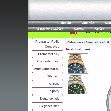
Újdonság
Vásárlás
Sza
Asztali ébresztőóra
Karóra
Falióra
Promaster Radio
Citizen órák
>
Automatic karórák
Controlled
További változatok
Promaster Sky
Promaster Land
Promaster Marine
Titanium
Chrono
Sporty
Elegance lady
Elegance man