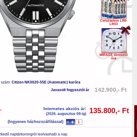
Ceruzaelem LR6-
LR03
MIRAGE ébresztő
óra
s szám:
Citizen NK0020-55E (Automatic) karóra
142.900,- Ft
Javasolt fogyasztói ár
-5%
Internetes akciós ár:
135.800,- Ft
*
a
(2026. augusztus 09-ig)
(Ingyenes házhozszállítással)
db
Kosárba tesz
zkedő naptárkorongról leolvasható a nap.