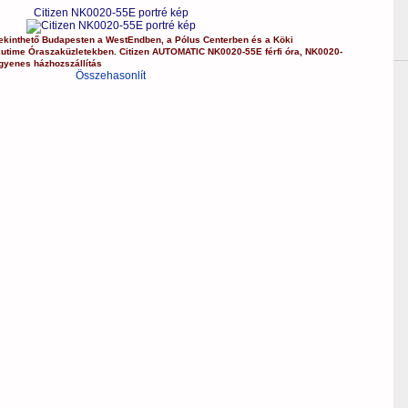
Citizen NK0020-55E portré kép
kinthető Budapesten a
WestEndben
, a
Pólus Centerben
és a
Köki
kutime Óraszaküzletekben.
Citizen
AUTOMATIC
NK0020-55E
férfi óra
,
NK0020-
gyenes házhozszállítás
Összehasonlít