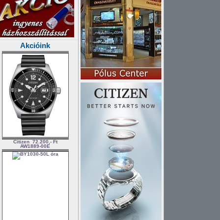
Akcióink
Citizen
72.200,- Ft
AW1889-00E