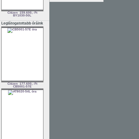
Citizen
159.600,- Ft
BY1030-50L
Leglátogatottabb óráink
Citizen
177.600,- Ft
CB5001-57E