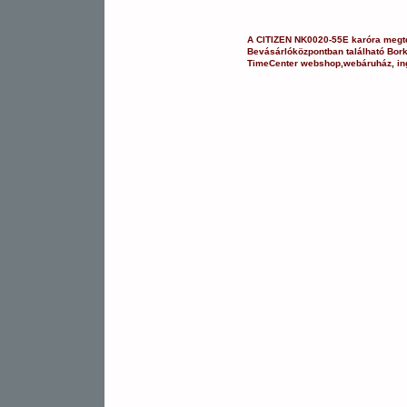
A
CITIZEN
NK0020-55E
karóra
megte
Bevásárlóközpontban
található Bor
TimeCenter webshop
,
webáruház
,
in