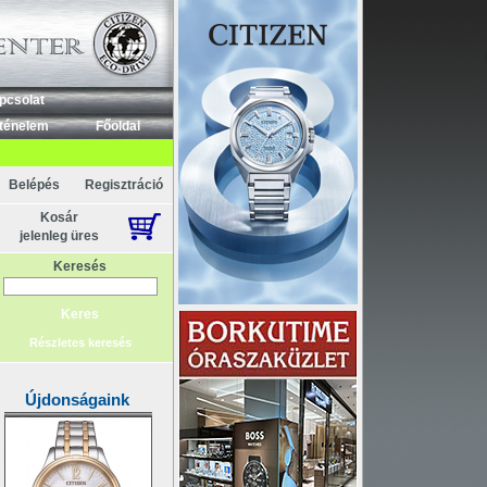
Akció
pcsolat
ténelem
Főoldal
Belépés
Regisztráció
Kosár
jelenleg üres
Keresés
Részletes keresés
Újdonságaink