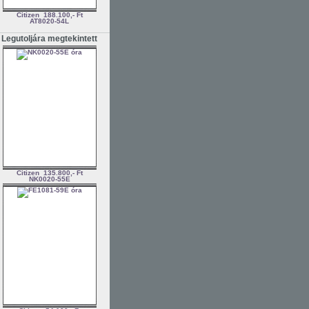
Citizen
188.100,- Ft
AT8020-54L
Legutoljára megtekintett
Citizen
135.800,- Ft
NK0020-55E