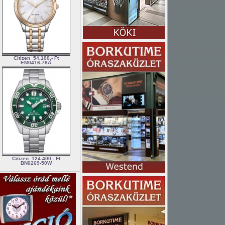
Citizen
54.100,- Ft
EM0416-78A
Citizen
124.400,- Ft
BN0269-50W