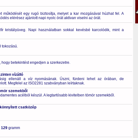
 működését egy rugó biztosítja, melyet a kar mozgásával húzhat fel. A
és elérésez ajánlott napi nyolc órát aktívan viselni az órát.
fír kristályüveg. Napi használatban sokkal kevésbé karcolódik, mint a
l tokozású.
ó, hogy betekintést engedjen a szerkezetre.
inten vízálló
g ellenáll a víz nyomásának. Úszni, fürdeni lehet az órában, de
nlott. Megfelel az ISO2281 szabványban leírtaknak.
ömör szemekből
zsdamentes acélból készül. A legtartósabb kivitelben tömör szemekből.
skönnyített csatközép
-
129
gramm