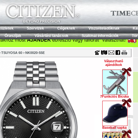
Timecenter
küzletek
Szervizek
Cégeknek
Viszonteladóknak
Ka
Óraszíjak
Vásárlási tanácsok
Szakmai információk
Tör
>
TSUYOSA 60
>
NK0020-55E
Választható
ajándékok
7Funkciós Bicska
Baseball sapka