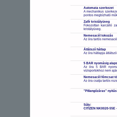
Automata szerkezet
A mechanikus szerkezet
pontos megbízható működ
Zafír kristályüveg
Fokozottan karcálló za
kristályüveg.
Nemesacél tokozás
Az óra tartós nemesacé
Átlátszó hátlap
Az óra hátlapja átlátsz
5 BAR nyomásig alapsz
Az óra 5 BAR nyomási
vizisportokhoz nem ajá
Nemesacél fémcsat t
Az óra csatja tartós ro
"Pillangózáras" nyitá
Súly:
CITIZEN NK0020-55E