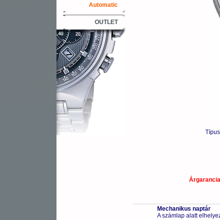
Automatic
OUTLET
Típu
Árgaranci
Mechanikus naptár
A számlap alatt elhelye