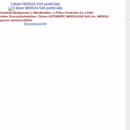
Citizen NK0024-54X portré kép
kinthető Budapesten a
WestEndben
, a
Pólus Centerben
és a
Köki
kutime Óraszaküzletekben.
Citizen
AUTOMATIC
NK0024-54X
férfi óra
,
NK0024-
gyenes házhozszállítás
Összehasonlít