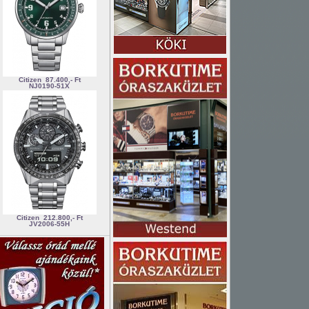
Citizen
87.400,- Ft
NJ0190-51X
Citizen
212.800,- Ft
JV2006-55H