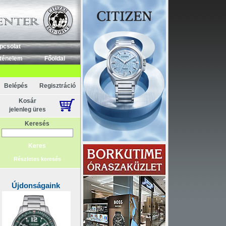
pcsolat
ténelem
Főoldal
Belépés
Regisztráció
Kosár
jelenleg üres
Keresés
Részletes keresés
Újdonságaink