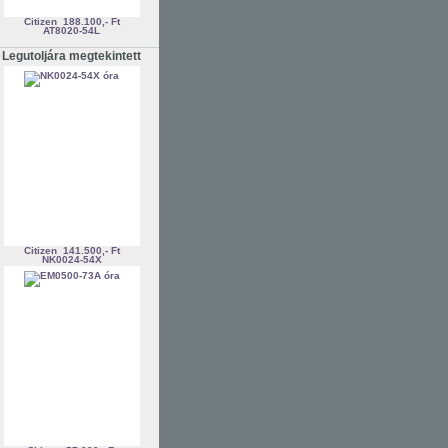
Citizen
188.100,- Ft
AT8020-54L
Legutoljára megtekintett
Citizen
141.500,- Ft
NK0024-54X