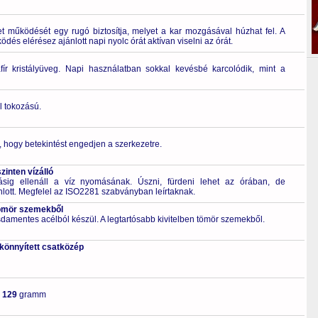
 működését egy rugó biztosítja, melyet a kar mozgásával húzhat fel. A
és elérésez ajánlott napi nyolc órát aktívan viselni az órát.
fír kristályüveg. Napi használatban sokkal kevésbé karcolódik, mint a
l tokozású.
ó, hogy betekintést engedjen a szerkezetre.
inten vízálló
g ellenáll a víz nyomásának. Úszni, fürdeni lehet az órában, de
nlott. Megfelel az ISO2281 szabványban leírtaknak.
ömör szemekből
zsdamentes acélból készül. A legtartósabb kivitelben tömör szemekből.
skönnyített csatközép
-
129
gramm