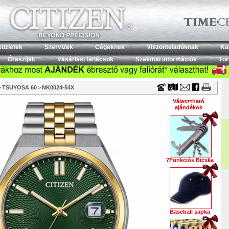
Timecenter
küzletek
Szervizek
Cégeknek
Viszonteladóknak
Ka
Óraszíjak
Vásárlási tanácsok
Szakmai információk
Tör
>
TSUYOSA 60
>
NK0024-54X
Választható
ajándékok
7Funkciós Bicska
Baseball sapka