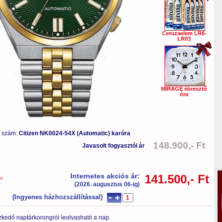
Ceruzaelem LR6-
LR03
MIRAGE ébresztő
óra
s szám:
Citizen NK0024-54X (Automatic) karóra
148.900,- Ft
Javasolt fogyasztói ár
-5%
Internetes akciós ár:
141.500,- Ft
*
a
(2026. augusztus 06-ig)
(Ingyenes házhozszállítással)
db
Kosárba tesz
zkedő naptárkorongról leolvasható a nap.