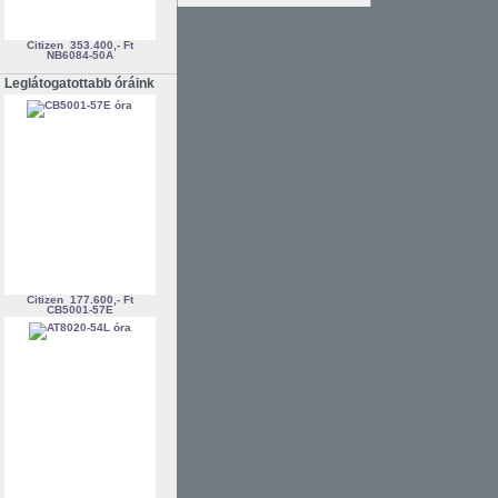
Citizen
353.400,- Ft
NB6084-50A
Leglátogatottabb óráink
Citizen
177.600,- Ft
CB5001-57E