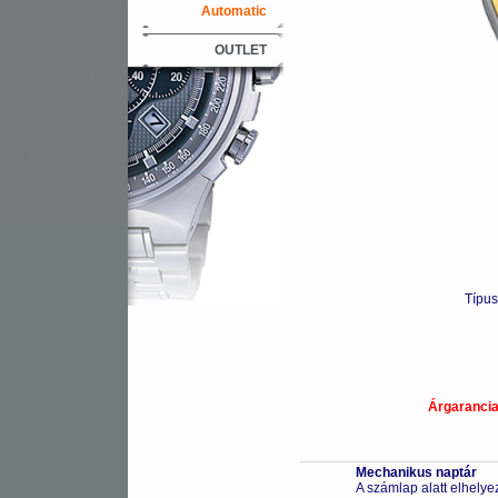
Automatic
OUTLET
Típu
Árgaranci
Mechanikus naptár
A számlap alatt elhelye