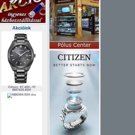
Akcióink
Citizen
87.400,- Ft
BM7625-80H