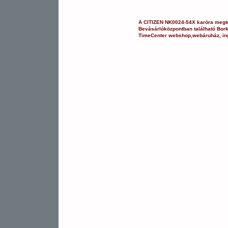
A
CITIZEN
NK0024-54X
karóra
megte
Bevásárlóközpontban
található Bor
TimeCenter webshop
,
webáruház
,
in