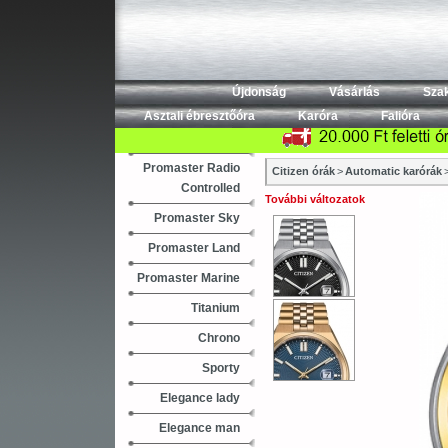
Újdonság
Vásárlás
Sza
Asztali ébresztőóra
Karóra
Falióra
Promaster Radio
Citizen órák
>
Automatic karórák
Controlled
További változatok
Promaster Sky
Promaster Land
Promaster Marine
Titanium
Chrono
Sporty
Elegance lady
Elegance man