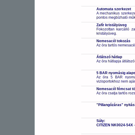
Automata szerkezet
A mechanikus szerkezet
pontos megbízható működ
Zafír kristályüveg
Fokozottan karcálló za
kristályüveg.
Nemesacél tokozás
Az óra tartós nemesacé
Átlátszó hátlap
Az óra hátlapja átlátsz
5 BAR nyomásig alapsz
Az óra 5 BAR nyomási
vizisportokhoz nem ajá
Nemesacél fémcsat t
Az óra csatja tartós ro
"Pillangózáras" nyitá
Súly:
CITIZEN NK0024-54X