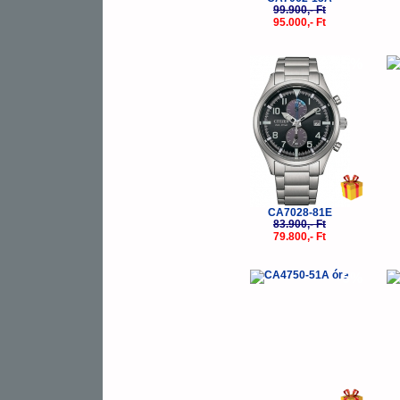
99.900,- Ft
95.000,- Ft
-5%
CA7028-81E
83.900,- Ft
79.800,- Ft
-5%