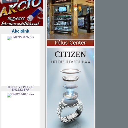
Akcióink
Citizen
72.200,- Ft
EM1222-87A