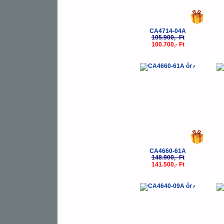
CA4714-04A
105.900,- Ft
100.700,- Ft
-5%
CA4660-61A
148.900,- Ft
141.500,- Ft
-5%