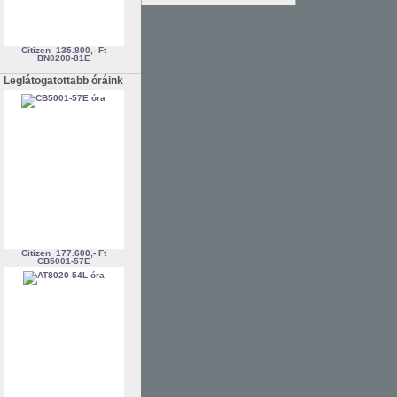
Citizen
135.800,- Ft
BN0200-81E
Leglátogatottabb óráink
Citizen
177.600,- Ft
CB5001-57E