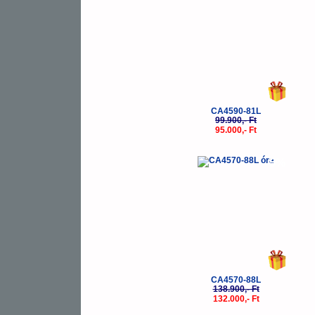
CA4590-81L
99.900,- Ft
95.000,- Ft
-5%
CA4570-88L
138.900,- Ft
132.000,- Ft