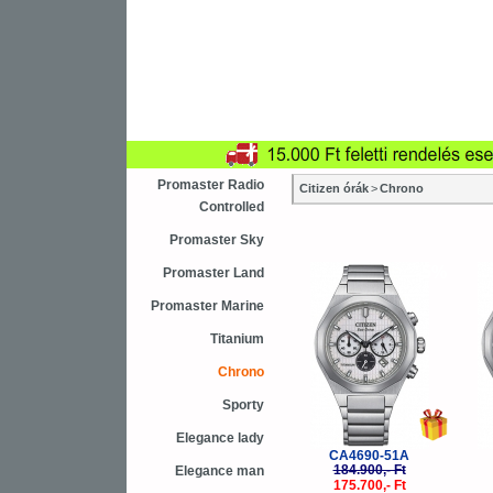
Újdonság
Vásárlás
Sza
Asztali ébresztőóra
Karóra
Falióra
Promaster Radio
Citizen órák
>
Chrono
Controlled
Promaster Sky
-5%
Promaster Land
Promaster Marine
Titanium
Chrono
Sporty
Elegance lady
CA4690-51A
184.900,- Ft
Elegance man
175.700,- Ft