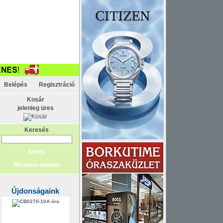
pcsolat
ténelem
Főoldal
Belépés
Regisztráció
Kosár
jelenleg üres
Keresés
Részletes keresés
Újdonságaink