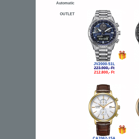
Automatic
-5%
OUTLET
JV2000-51L
223.900,- Ft
212.800,- Ft
-5%
CA7062-15A