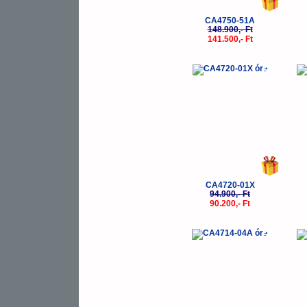
CA4750-51A
148.900,- Ft
141.500,- Ft
-5%
CA4720-01X
94.900,- Ft
90.200,- Ft
-5%