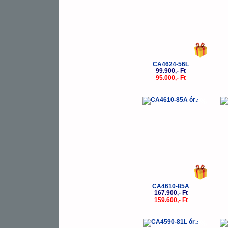
CA4624-56L
99.900,- Ft
95.000,- Ft
-5%
CA4610-85A
167.900,- Ft
159.600,- Ft
-5%