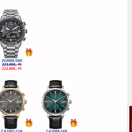
-5%
JV2006-55H
223.900,- Ft
212.800,- Ft
-5%
-5%
CA7067-11H
CA7069-24X