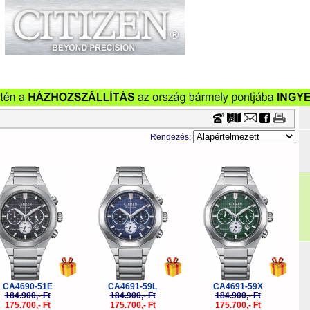
Timecenter
küzletek
Szervizek
Cégeknek
Viszonteladóknak
Ka
Óraszíjak
Vásárlási tanácsok
Szakmai információk
Tör
Rendezés:
-5%
-5%
-5%
CA4690-51E
CA4691-59L
CA4691-59X
184.900,- Ft
184.900,- Ft
184.900,- Ft
175.700,- Ft
175.700,- Ft
175.700,- Ft