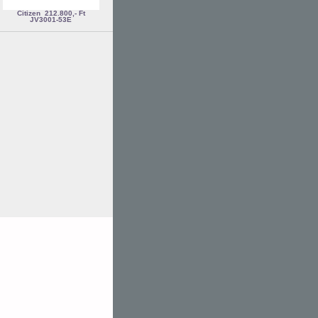
Citizen
212.800,- Ft
JV3001-53E