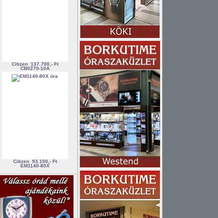
Citizen
137.700,- Ft
CB0270-10A
Citizen
93.100,- Ft
EM1140-80X