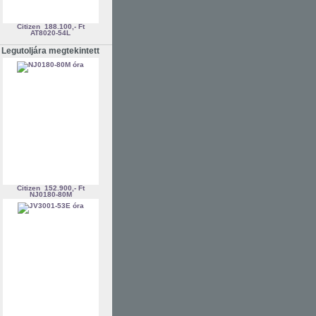
Citizen
188.100,- Ft
AT8020-54L
Legutoljára megtekintett
Citizen
152.900,- Ft
NJ0180-80M