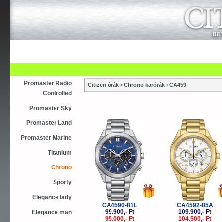
Újdonság
Vásárlás
Szaküzletek
S
Asztali ébresztőóra
Karóra
Falióra
Óraszíjak
Promaster Radio
Citizen órák
>
Chrono karórák
>
CA459
Controlled
Promaster Sky
-5%
-
Promaster Land
Promaster Marine
Titanium
Chrono
Sporty
Elegance lady
CA4590-81L
CA4592-85A
99.900,- Ft
109.900,- Ft
Elegance man
95.000,- Ft
104.500,- Ft