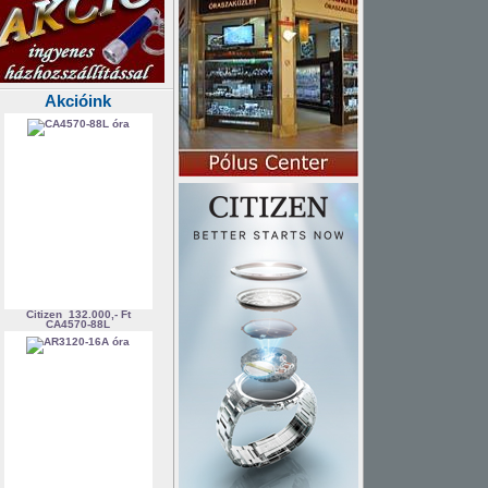
Akcióink
Citizen
132.000,- Ft
CA4570-88L