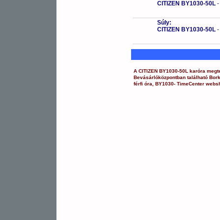
CITIZEN BY1030-50L
Súly:
CITIZEN BY1030-50L
A
CITIZEN
BY1030-50L
karóra
megte
Bevásárlóközpontban
található Bor
férfi óra
,
BY1030-
TimeCenter webs