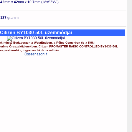
-
42
mm x
42
mm x
10.7
mm ( MxSZxV )
-
137
gramm
Citizen BY1030-50L üzemmódjai
kinthető Budapesten a
WestEndben
, a
Pólus Centerben
és a
Köki
kutime Óraszaküzletekben.
Citizen
PROMASTER RADIO CONTROLLED
BY1030-50L
hop
,
webáruház
,
ingyenes házhozszállítás
Összehasonlít