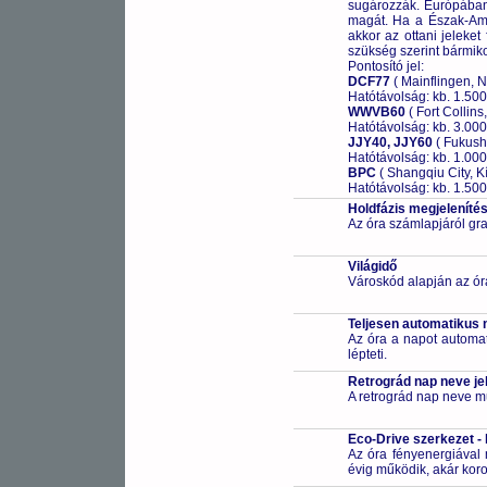
sugározzák. Európában 
magát. Ha a Észak-Ame
akkor az ottani jeleket
szükség szerint bármikor
Pontosító jel:
DCF77
( Mainflingen, 
Hatótávolság: kb. 1.50
WWVB60
( Fort Collins
Hatótávolság: kb. 3.00
JJY40, JJY60
( Fukush
Hatótávolság: kb. 1.00
BPC
( Shangqiu City, Kí
Hatótávolság: kb. 1.50
Holdfázis megjeleníté
Az óra számlapjáról gra
Világidő
Városkód alapján az ór
Teljesen automatikus 
Az óra a napot automa
lépteti.
Retrográd nap neve je
A retrográd nap neve mut
Eco-Drive szerkezet -
Az óra fényenergiával m
évig működik, akár koro