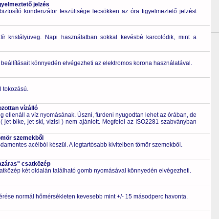
gyelmeztető jelzés
ztosító kondenzátor feszültsége lecsökken az óra figyelmeztető jelzést
fír kristályüveg. Napi használatban sokkal kevésbé karcolódik, mint a
 beállításait könnyedén elvégezheti az elektromos korona használatával.
l tokozású.
ottan vízálló
 ellenáll a víz nyomásának. Úszni, fürdeni nyugodtan lehet az órában, de
 jet-bike, jet-ski, vizisí ) nem ajánlott. Megfelel az ISO2281 szabványban
ömör szemekből
zsdamentes acélból készül. A legtartósabb kivitelben tömör szemekből.
azáras" csatközép
csatközép két oldalán található gomb nyomásával könnyedén elvégezheti.
érése normál hőmérsékleten kevesebb mint +/- 15 másodperc havonta.