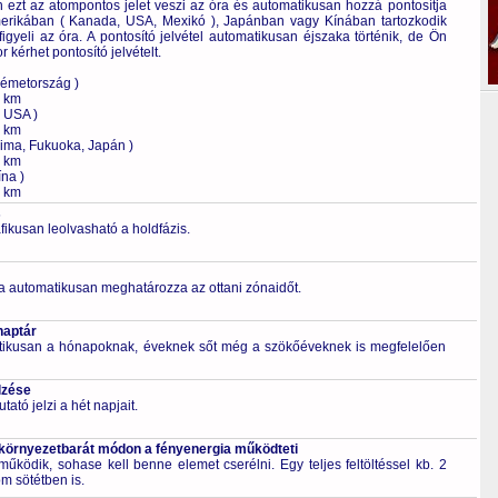
ezt az atompontos jelet veszi az óra és automatikusan hozzá pontosítja
rikában ( Kanada, USA, Mexikó ), Japánban vagy Kínában tartozkodik
 figyeli az óra. A pontosító jelvétel automatikusan éjszaka történik, de Ön
 kérhet pontosító jelvételt.
Németország )
0 km
, USA )
0 km
ima, Fukuoka, Japán )
0 km
na )
0 km
s
fikusan leolvasható a holdfázis.
a automatikusan meghatározza az ottani zónaidőt.
naptár
tikusan a hónapoknak, éveknek sőt még a szökőéveknek is megfelelően
lzése
ató jelzi a hét napjait.
 környezetbarát módon a fényenergia működteti
űködik, sohase kell benne elemet cserélni. Egy teljes feltöltéssel kb. 2
m sötétben is.