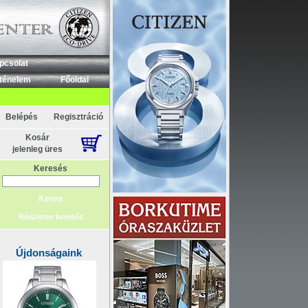
pcsolat
ténelem
Főoldal
Belépés
Regisztráció
Kosár
jelenleg üres
Keresés
Részletes keresés
Újdonságaink