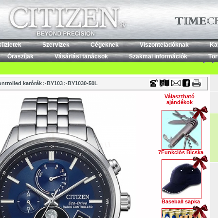
Timecenter
küzletek
Szervizek
Cégeknek
Viszonteladóknak
Ka
Óraszíjak
Vásárlási tanácsok
Szakmai információk
Tör
ntrolled karórák
>
BY103
>
BY1030-50L
Választható
ajándékok
7Funkciós Bicska
Baseball sapka