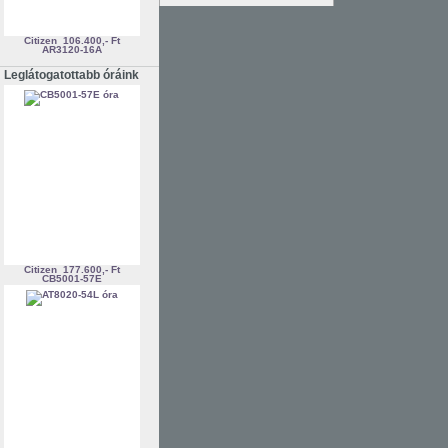
Citizen
106.400,- Ft
AR3120-16A
Leglátogatottabb óráink
Citizen
177.600,- Ft
CB5001-57E