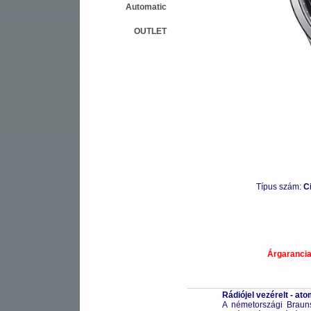
Automatic
OUTLET
Típus szám:
C
Árgaranci
Rádiójel vezérelt - a
A németországi Braunsc