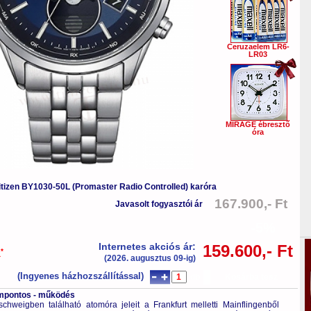
Ceruzaelem LR6-
LR03
MIRAGE ébresztő
óra
itizen BY1030-50L (Promaster Radio Controlled) karóra
167.900,- Ft
Javasolt fogyasztói ár
-5%
Internetes akciós ár:
159.600,- Ft
*
a
(2026. augusztus 09-ig)
(Ingyenes házhozszállítással)
db
Kosárba tesz
tompontos - működés
hweigben található atomóra jeleit a Frankfurt melletti Mainflingenből