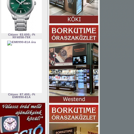
Citizen
83.600,- Ft
NY4058-79X
Citizen
87.400,- Ft
EM0990-81A