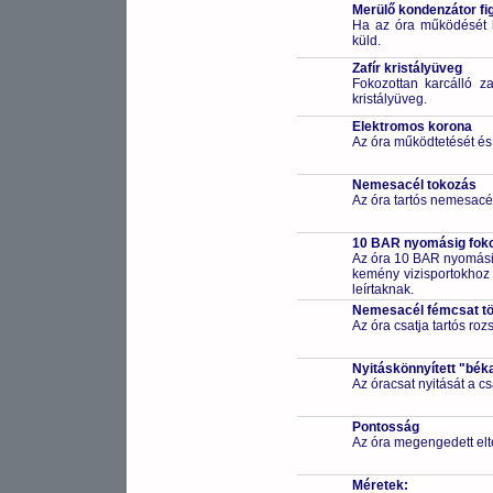
Merülő kondenzátor fi
Ha az óra működését bi
küld.
Zafír kristályüveg
Fokozottan karcálló za
kristályüveg.
Elektromos korona
Az óra működtetését és
Nemesacél tokozás
Az óra tartós nemesacé
10 BAR nyomásig fokoz
Az óra 10 BAR nyomásig
kemény vizisportokhoz (
leírtaknak.
Nemesacél fémcsat t
Az óra csatja tartós ro
Nyitáskönnyített "bék
Az óracsat nyitását a 
Pontosság
Az óra megengedett elt
Méretek: