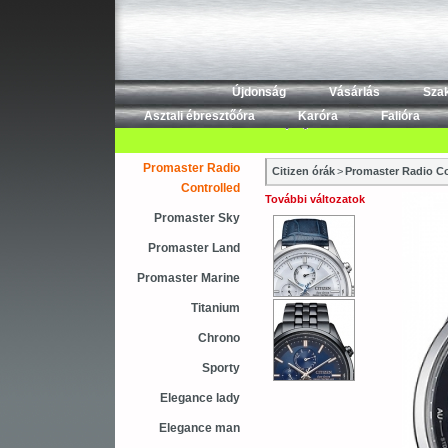
Újdonság
Vásárlás
Sza
Asztali ébresztőóra
Karóra
Falióra
Promaster Radio
Citizen órák
>
Promaster Radio Co
Controlled
További változatok
Promaster Sky
Promaster Land
Promaster Marine
Titanium
Chrono
Sporty
Elegance lady
Elegance man