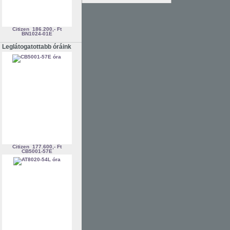
Citizen
186.200,- Ft
BN1024-01E
Leglátogatottabb óráink
Citizen
177.600,- Ft
CB5001-57E