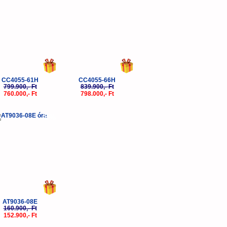
CC4055-61H
CC4055-66H
799.900,- Ft
839.900,- Ft
760.000,- Ft
798.000,- Ft
-5%
AT9036-08E
160.900,- Ft
152.900,- Ft