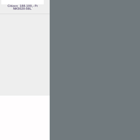
Citizen
188.100,- Ft
NK5020-58L