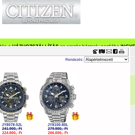
Timecenter
küzletek
Szervizek
Cégeknek
Viszonteladóknak
Ka
Óraszíjak
Vásárlási tanácsok
Szakmai információk
Tör
Rendezés:
-7%
-5%
JY8078-52L
JY8100-80L
241.900,- Ft
279.900,- Ft
224.900,- Ft
266.000,- Ft