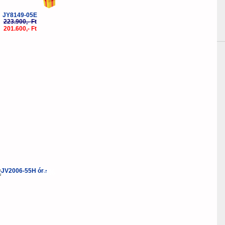
JY8149-05E
223.900,- Ft
201.600,- Ft
-5%