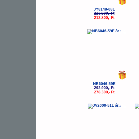
JY8148-08L
223.900,- Ft
212.800,- Ft
-5%
NB6046-59E
292.900,- Ft
278.300,- Ft
-5%