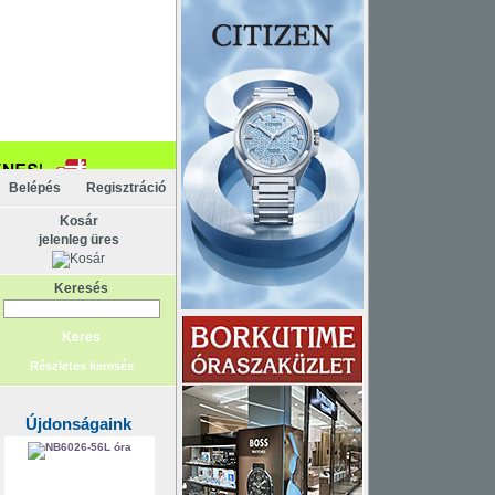
pcsolat
ténelem
Főoldal
Belépés
Regisztráció
Kosár
jelenleg üres
Keresés
Részletes keresés
Újdonságaink