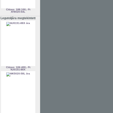
Citizen
188.100,- Ft
AT8020-54L
Legutoljára megtekintett
Citizen
106.400,- Ft
NJ0151-88X