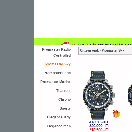
Újdonság
Vásárlás
Sza
Asztali ébresztőóra
Karóra
Falióra
Promaster Radio
Citizen órák
>
Promaster Sky
Controlled
Promaster Sky
-5%
Promaster Land
Promaster Marine
Titanium
Chrono
Sporty
Elegance lady
JY8078-01L
229.900,- Ft
Elegance man
218.500,- Ft