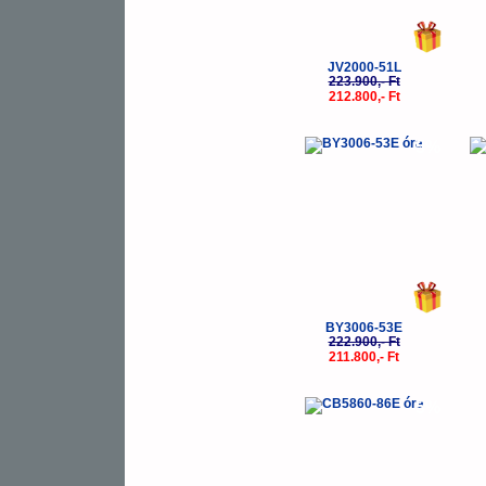
JV2000-51L
223.900,- Ft
212.800,- Ft
-5%
BY3006-53E
222.900,- Ft
211.800,- Ft
-5%