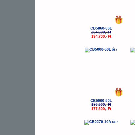
CB5860-86E
204.900,- Ft
194.700,- Ft
-5%
CB5000-50L
186.900,- Ft
177.600,- Ft
-5%