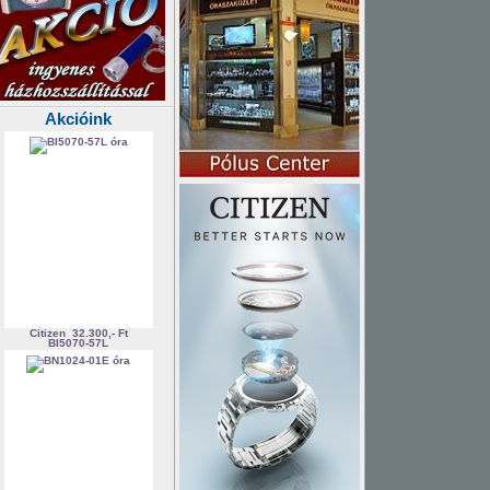
Akcióink
Citizen
32.300,- Ft
BI5070-57L