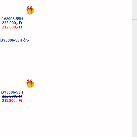
JV2006-55H
223.900,- Ft
212.800,- Ft
-5%
BY3006-53H
222.900,- Ft
211.800,- Ft