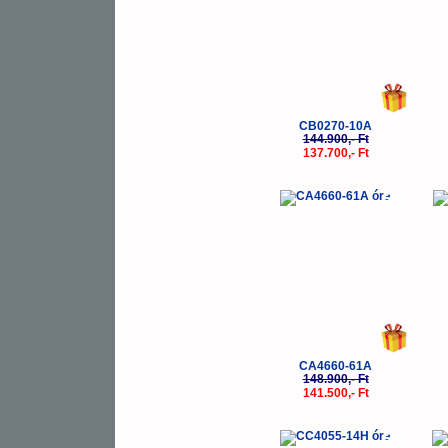
CB0270-10A
144.900,- Ft
137.700,- Ft
-5%
CA4660-61A
148.900,- Ft
141.500,- Ft
-5%