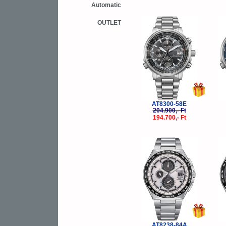
Automatic
-5%
OUTLET
AT8300-58E
204.900,- Ft
194.700,- Ft
-5%
AT8238-84A