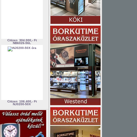
Citizen
304.000,- Ft
NB6026-56L
Citizen
106.400,- Ft
NJ0200-50X