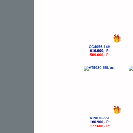
CC4055-14H
619.900,- Ft
589.000,- Ft
-5%
AT9030-55L
186.900,- Ft
177.600,- Ft