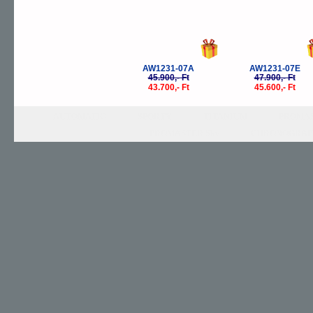
AW1231-07A
AW1231-07E
45.900,- Ft
47.900,- Ft
43.700,- Ft
45.600,- Ft
AUTOMATIC
SPORTY
TITANIUM
PROMAS
PROMASTER Sky
CHRONOGRAP