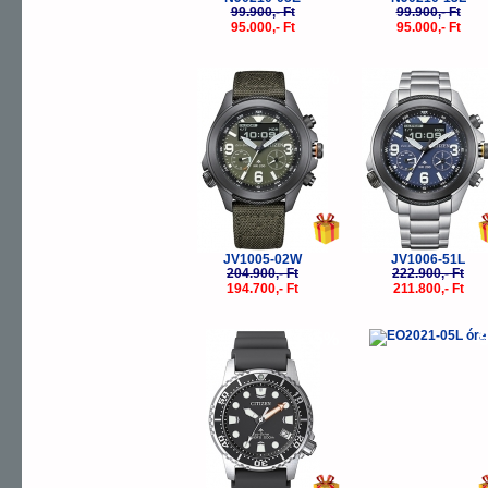
99.900,- Ft
99.900,- Ft
95.000,- Ft
95.000,- Ft
-5%
-
JV1005-02W
JV1006-51L
204.900,- Ft
222.900,- Ft
194.700,- Ft
211.800,- Ft
-5%
-