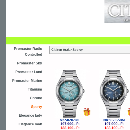
Újdonság
Vásárlás
Szaküzletek
S
Asztali ébresztőóra
Karóra
Falióra
Óraszíjak
Promaster Radio
Citizen órák
>
Sporty
Controlled
Promaster Sky
-5%
-
Promaster Land
Promaster Marine
Titanium
Chrono
Sporty
Elegance lady
NK5020-58L
NK5020-58M
197.900,- Ft
197.900,- Ft
Elegance man
188.100,- Ft
188.100,- Ft