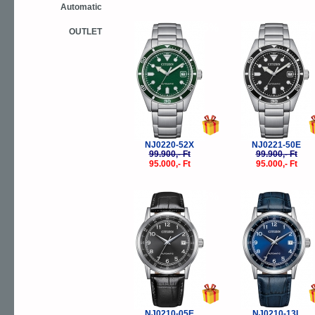
Automatic
-5%
-
OUTLET
NJ0220-52X
NJ0221-50E
99.900,- Ft
99.900,- Ft
95.000,- Ft
95.000,- Ft
-5%
-
NJ0210-05E
NJ0210-13L