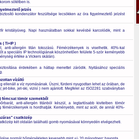
korom sötétben is.
gyelmeztető jelzés
ztosító kondenzátor feszültsége lecsökken az óra figyelmeztető jelzést
fír kristályüveg. Napi használatban sokkal kevésbé karcolódik, mint a
 ( Ti+IP )
t, anti-allergén titán tokozású. Fémérzékenyek is viselhetik. 40%-kal
őt a speciális IP technológiának köszönhetően felülete 5-ször keményebb
énység értéke a Vickers skálán).
biztosítása érdekében a hátlap menettel záródik. Nyitásához speciális
g.
ottan vízálló
 ellenáll a víz nyomásának. Úszni, fürdeni nyugodtan lehet az órában, de
 jet-bike, jet-ski, vizisí ) nem ajánlott. Megfelel az ISO2281 szabványban
P ) fémcsat tömör szemekből
őrbarát, anti-allergén titánból készül, a legtartósabb kivitelben tömör
g fémérzékenyek is hordhatják. Keményebb, mint az acél, de annál 40%-
azáras" csatközép
csatközép két oldalán található gomb nyomásával könnyedén elvégezheti.
érése normál hőmérsékleten kevesebb mint +/- 20 másodperc havonta.