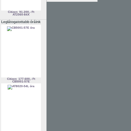
Citizen
91.200,- Ft
AT2560-84X
Leglátogatottabb óráink
Citizen
177.600,- Ft
CB5001-57E