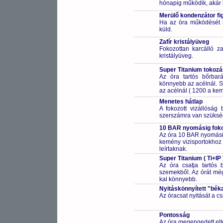
hónapig működik, akár 
Merülő kondenzátor fi
Ha az óra működését bi
küld.
Zafír kristályüveg
Fokozottan karcálló za
kristályüveg.
Super Titanium tokozás
Az óra tartós bőrbará
könnyebb az acélnál. S
az acélnál ( 1200 a kem
Menetes hátlap
A fokozott vizállóság 
szerszámra van szüksé
10 BAR nyomásig fokoz
Az óra 10 BAR nyomásig
kemény vizisportokhoz (
leírtaknak.
Super Titanium ( Ti+I
Az óra csatja tartós b
szemekből. Az órát mé
kal könnyebb.
Nyitáskönnyített "bék
Az óracsat nyitását a 
Pontosság
Az óra megengedett elt