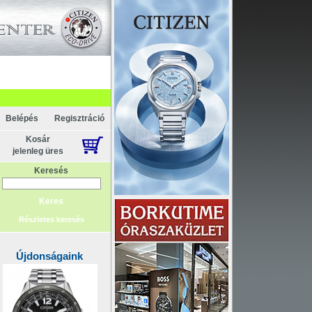
pcsolat
ténelem
Főoldal
Belépés
Regisztráció
Kosár
jelenleg üres
Keresés
Részletes keresés
Újdonságaink