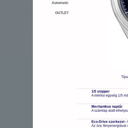
Automatic
OUTLET
Típ
1/5 stopper
A mérési egység 1/5 má
Mechanikus naptár
A számlap alatt elhelye
Eco-Drive szerkezet -
Az óra fényenergiával m