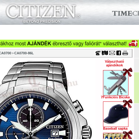
Timecenter
küzletek
Szervizek
Cégeknek
Viszonteladóknak
Ka
Óraszíjak
Vásárlási tanácsok
Szakmai információk
Tör
CA0700
>
CA0700-86L
Választható
ajándékok
7Funkciós Bicska
Baseball sapka