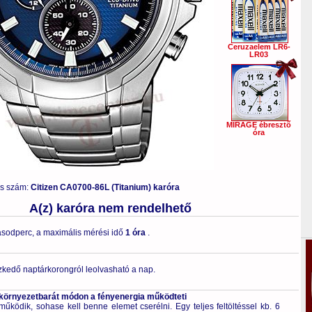
Ceruzaelem LR6-
LR03
MIRAGE ébresztő
óra
us szám:
Citizen CA0700-86L (Titanium) karóra
A(z) karóra nem rendelhető
sodperc, a maximális mérési idő
1 óra
.
zkedő naptárkorongról leolvasható a nap.
 környezetbarát módon a fényenergia működteti
űködik, sohase kell benne elemet cserélni. Egy teljes feltöltéssel kb. 6