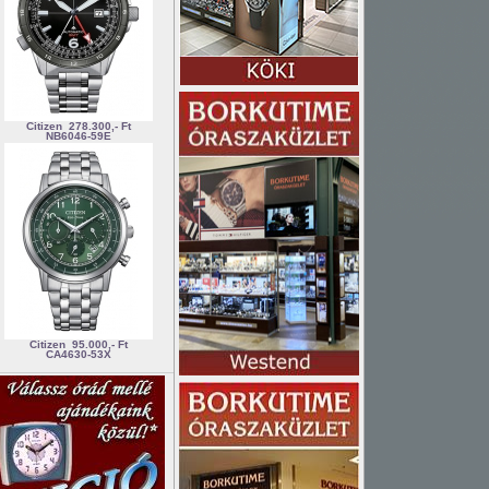
Citizen
278.300,- Ft
NB6046-59E
Citizen
95.000,- Ft
CA4630-53X