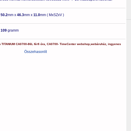
-
50.2
mm x
46.3
mm x
11.0
mm ( MxSZxV )
-
109
gramm
n
TITANIUM
CA0700-86L
férfi óra
,
CA0700-
TimeCenter webshop
,
webáruház
,
ingyenes
Összehasonlít