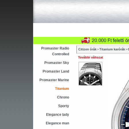
Újdonság
Vásárlás
Sza
Asztali ébresztőóra
Karóra
Falióra
Promaster Radio
Citizen órák
>
Titanium karórák
>
Controlled
További változat
Promaster Sky
Promaster Land
Promaster Marine
Titanium
Chrono
Sporty
Elegance lady
Elegance man