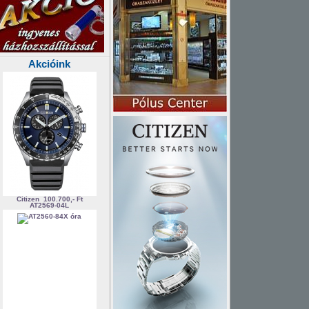
Akcióink
Citizen
100.700,- Ft
AT2569-04L