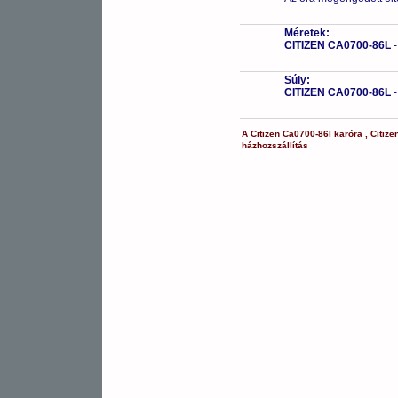
Méretek:
CITIZEN CA0700-86L
Súly:
CITIZEN CA0700-86L
A
Citizen
Ca0700-86l
karóra
,
Citize
házhozszállítás