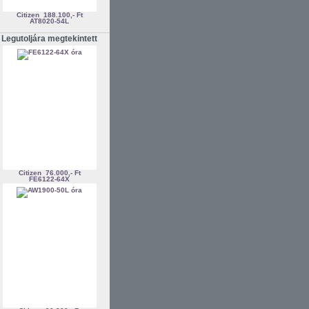
Citizen
188.100,- Ft
AT8020-54L
Legutoljára megtekintett
Citizen
76.000,- Ft
FE6122-64X