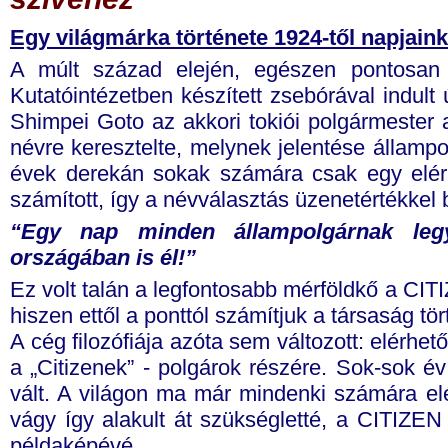
Egy világmárka története 1924-től napjaink
A múlt század elején, egészen pontosan
Kutatóintézetben készített zsebórával indult 
Shimpei Goto az akkori tokiói polgármester 
névre keresztelte, melynek jelentése állampo
évek derekán sokak számára csak egy elérh
számított, így a névválasztás üzenetértékkel b
“Egy nap minden állampolgárnak leg
országában is él!”
Ez volt talán a legfontosabb mérföldkő a CI
hiszen ettől a ponttól számítjuk a társaság tör
A cég filozófiája azóta sem változott: elérhet
a „Citizenek” - polgárok részére. Sok-sok év
vált. A világon ma már mindenki számára elér
vágy így alakult át szükségletté, a CITIZE
példaképévé.