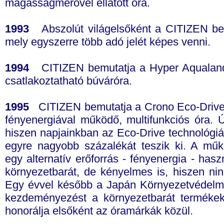
magasságmérővel ellátott óra.
1993
Abszolút világelsőként a CITIZEN bemut
mely egyszerre több adó jelét képes venni.
1994
CITIZEN bemutatja a Hyper Aqualand 
csatlakoztatható búváróra.
1995
CITIZEN bemutatja a Crono Eco-Drive m
fényenergiával működő, multifunkciós óra. Új
hiszen napjainkban az Eco-Drive technológiáv
egyre nagyobb százalékát teszik ki. A mű
egy alternatív erőforrás - fényenergia - has
környezetbarát, de kényelmes is, hiszen ni
Egy évvel később a Japán Környezetvédelmi
kezdeményezést a környezetbarát termékekn
honorálja elsőként az óramárkák közül.