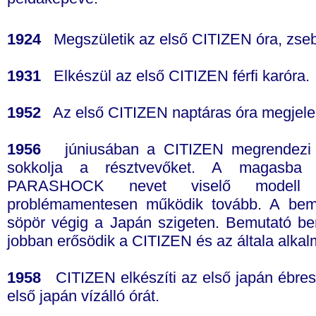
1924
Megszületik az első CITIZEN óra, zse
1931
Elkészül az első CITIZEN férfi karóra.
1952
Az első CITIZEN naptáras óra megjelen
1956
júniusában a CITIZEN megrendezi az
sokkolja a résztvevőket. A magasba sz
PARASHOCK nevet viselő modell 
problémamentesen működik tovább. A bemut
söpör végig a Japán szigeten. Bemutató be
jobban erősödik a CITIZEN és az általa alkalm
1958
CITIZEN elkészíti az első japán ébres
első japán vízálló órát.