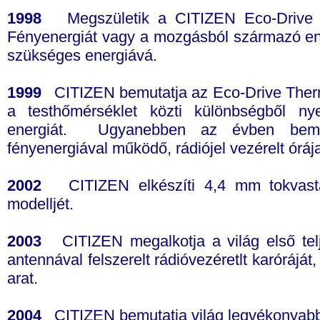
1998
Megszületik a CITIZEN Eco-Drive Du
Fényenergiát vagy a mozgásból származó ene
szükséges energiává.
1999
CITIZEN bemutatja az Eco-Drive Therm
a testhőmérséklet közti különbségből n
energiát. Ugyanebben az évben bemut
fényenergiával működő, rádiójel vezérelt óráj
2002
CITIZEN elkészíti 4,4 mm tokvasta
modelljét.
2003
CITIZEN megalkotja a világ első telj
antennával felszerelt rádióvezéretlt karórájá
arat.
2004
CITIZEN bemutatja világ legvékonyabb rá