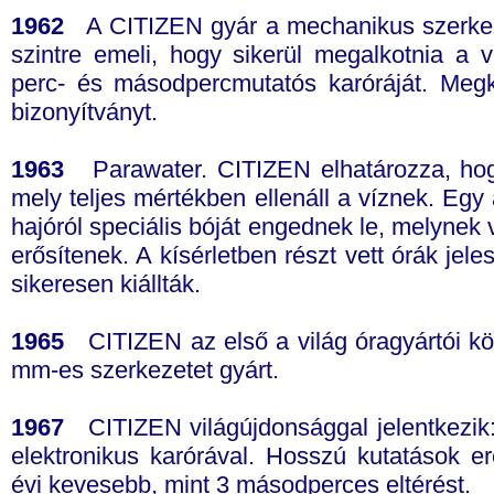
1962
A CITIZEN gyár a mechanikus szerkez
szintre emeli, hogy sikerül megalkotnia a v
perc- és másodpercmutatós karóráját. Megk
bizonyítványt.
1963
Parawater. CITIZEN elhatározza, hogy k
mely teljes mértékben ellenáll a víznek. E
hajóról speciális bóját engednek le, melynek 
erősítenek. A kísérletben részt vett órák jel
sikeresen kiállták.
1965
CITIZEN az első a világ óragyártói köz
mm-es szerkezetet gyárt.
1967
CITIZEN világújdonsággal jelentkezik:
elektronikus karórával. Hosszú kutatások e
évi kevesebb, mint 3 másodperces eltérést.