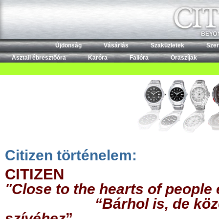
Újdonság
Vásárlás
Szaküzletek
Szer
Asztali ébresztőóra
Karóra
Falióra
Óraszíjak
Citizen történelem:
CITIZEN
"Close to the hearts of people
“Bárhol is, de közel 
szívéhez
”