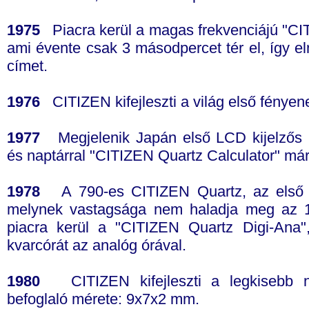
1975
Piacra kerül a magas frekvenciájú "CI
ami évente csak 3 másodpercet tér el, így el
címet.
1976
CITIZEN kifejleszti a világ első fényen
1977
Megjelenik Japán első LCD kijelzős ka
és naptárral "CITIZEN Quartz Calculator" má
1978
A 790-es CITIZEN Quartz, az első ol
melynek vastagsága nem haladja meg az 
piacra kerül a "CITIZEN Quartz Digi-Ana
kvarcórát az analóg órával.
1980
CITIZEN kifejleszti a legkisebb nő
befoglaló mérete: 9x7x2 mm.