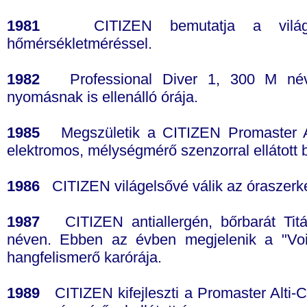
1981
CITIZEN bemutatja a világ e
hőmérsékletméréssel.
1982
Professional Diver 1, 300 M néven
nyomásnak is ellenálló órája.
1985
Megszületik a CITIZEN Promaster Aq
elektromos, mélységmérő szenzorral ellátott 
1986
CITIZEN világelsővé válik az óraszerke
1987
CITIZEN antiallergén, bőrbarát Titá
néven. Ebben az évben megjelenik a "Voi
hangfelismerő karórája.
1989
CITIZEN kifejleszti a Promaster Alti-C