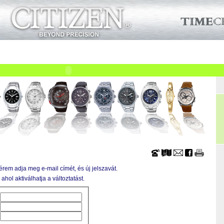
üzletek
Szervizek
Cégeknek
Viszonteladóknak
K
Óraszíjak
Vásárlási tanácsok
Szakmai információk
Tö
érem adja meg e-mail címét, és új jelszavát.
ahol aktiválhatja a változtatást.