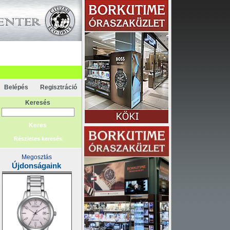
apcsolat
rténelem
Főoldal
Belépés
Regisztráció
Keresés
Részletes keresés
Megosztás
Újdonságaink