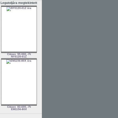
Legutoljára megtekintett
Citizen
95.000,- Ft
NY0120-01Z
Citizen
83.600,- Ft
EM1156-80X