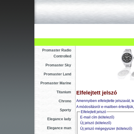
Újdonság
Vásárlás
Szak
Asztali ébresztőóra
Karóra
Falióra
Promaster Radio
Controlled
Promaster Sky
Promaster Land
Promaster Marine
Elfelejtett jelszó
Titanium
Amennyiben elfelejtette jelszavát, k
Chrono
A módosításról e-mailben értesítjük, 
Sporty
Elfelejtett jelszó
E-mail cím (kötelező)
Elegance lady
Új jelszó (kötelező)
Elegance man
Új jelszó mégegyszer (kötelező)