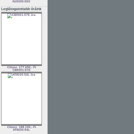
NJ0200-50X
Leglátogatottabb óráink
Citizen
177.600,- Ft
CB5001-57E
Citizen
188.100,- Ft
AT8020-54L