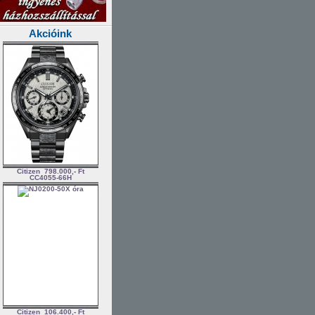
Akcióink
Citizen
798.000,- Ft
CC4055-66H
Citizen
106.400,- Ft