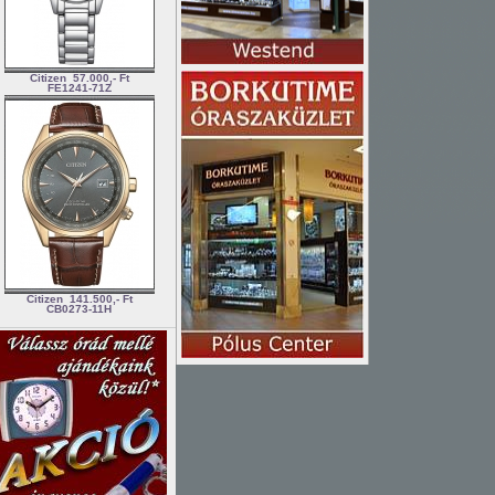
Citizen
57.000,- Ft
FE1241-71Z
Citizen
141.500,- Ft
CB0273-11H